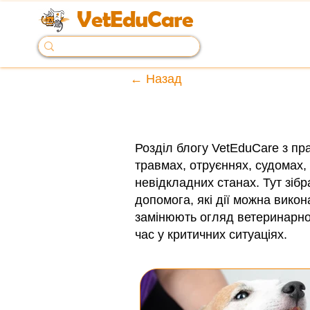
VetEduCare
← Назад
Розділ блогу VetEduCare з пр
травмах, отруєннях, судомах, 
невідкладних станах. Тут зібр
допомога, які дії можна викон
замінюють огляд ветеринарног
час у критичних ситуаціях.