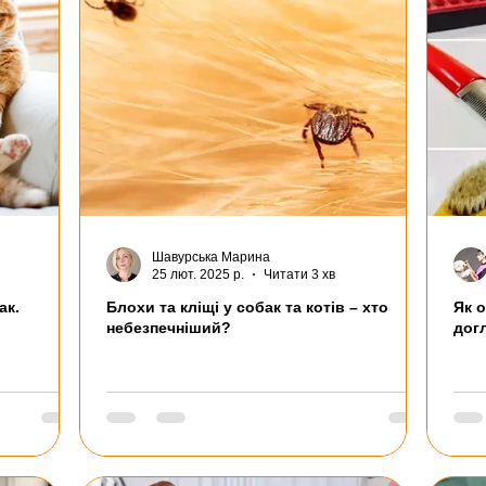
Шавурська Марина
25 лют. 2025 р.
Читати 3 хв
ак.
Блохи та кліщі у собак та котів – хто
Як 
небезпечніший?
дог