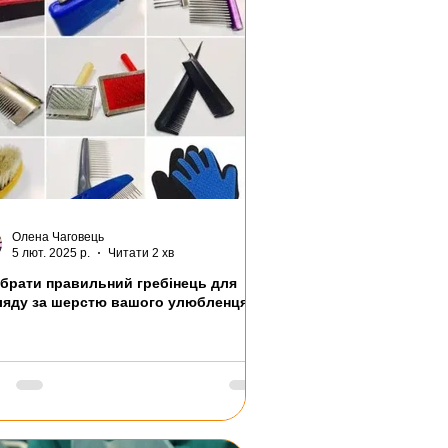
Олена Чаговець
5 лют. 2025 р.
Читати 2 хв
обрати правильний гребінець для
ляду за шерстю вашого улюбленця?