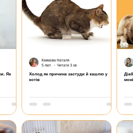
Камаєва Наталя
5 лют.
Читати 3 хв
ки. Як
Холод як причина застуди й кашлю у
Діаб
котів
мон