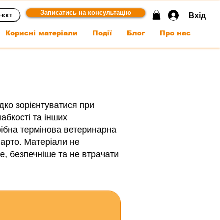
Записатись на консультацію
Вхід
оєкт
Корисні матеріали
Події
Блог
Про нас
дко зорієнтуватися при
лабкості та інших
трібна термінова ветеринарна
варто. Матеріали не
е, безпечніше та не втрачати