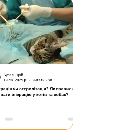
Бусел Юрій
19 січ. 2025 р.
Читати 2 хв
трація чи стерилізація? Як правильно
вати операцію у котів та собак?