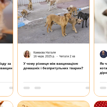
Камаєва Наталя
16 черв. 2025 р.
Читати 2 хв
їзду за
У чому різниця між вакцинацією
Як 
 вакцин
домашніх і безпритульних тварин?
кота
дір