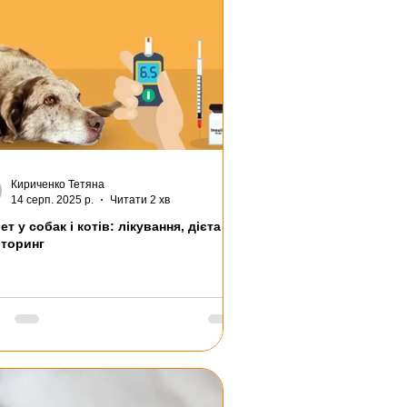
Кириченко Тетяна
14 серп. 2025 р.
Читати 2 хв
ет у собак і котів: лікування, дієта та
іторинг