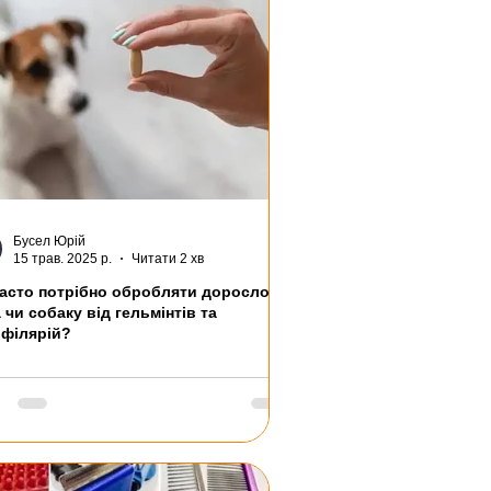
Бусел Юрій
15 трав. 2025 р.
Читати 2 хв
часто потрібно обробляти дорослого
 чи собаку від гельмінтів та
офілярій?