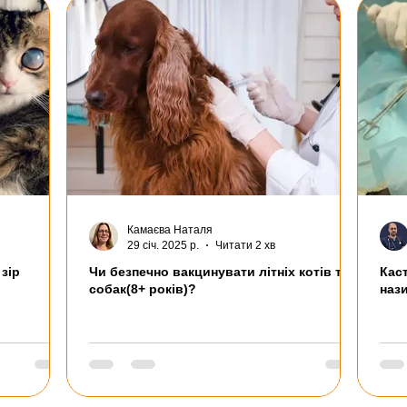
Камаєва Наталя
29 січ. 2025 р.
Читати 2 хв
зір
Чи безпечно вакцинувати літніх котів та
Кас
собак(8+ років)?
нази