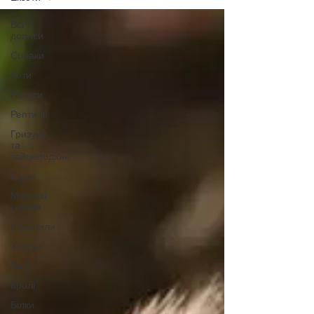
Всі
дописи
Собаки
Коти
Папуги
Рептилії
Гризуни
та
зайцеподібні
Щури
Морські
свинки
Шиншили
Хом'як
Дегу
Кролі
Білки