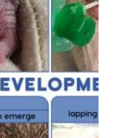
коти
Загальне
собаки
Огляд
препаратів