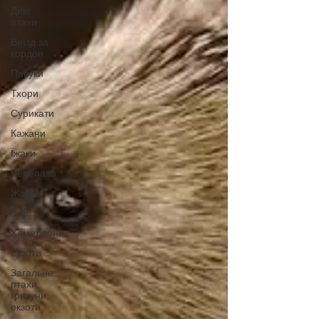
Дикі
птахи
Виїзд за
кордон
Павуки
Тхори
Сурикати
Кажани
Їжаки
Черепаха
Жаби
Змії
Хамелеони
Екзоти
Загальне
птахи,
гризуни,
екзоти