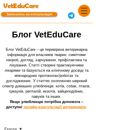
VetEduCare
Записатись на консультацію
Блог VetEduCare
Блог VetEduCare – це перевірена ветеринарна
інформація для власників тварин: симптоми
хвороб, догляд, харчування, профілактика та
лікування. Статті створені практикуючими
лікарями та базуються на клінічному досвіді та
міжнародних протоколах/роботах та
дослідженнях. У статтях охоплюємо широкий
спектр домашніх улюбленців: котів, собак, птахів,
гризунів, рептилій, екзотів, зайцеподібних,
павуків та інших.
Якщо улюбленцю потрібна допомога –
доступні
онлайн-консультації ветеринарів
.
Блог
Екзоти