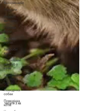
Ветеринарія
Послуги
Клінічні
випадки
Породи
Котів
Породи
собак
Хвороби
Коти
Симптоми
хвороб у
котів
Симптоми
хвороб у
собак
Поведінка
собак
Поведінка
котів