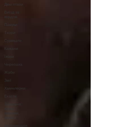
Дикі птахи
Виїзд за
кордон
Павуки
Тхори
Сурикати
Кажани
Їжаки
Черепаха
Жаби
Змії
Хамелеони
Екзоти
Загальне
птахи,
гризуни,
екзоти
Ветеринарія