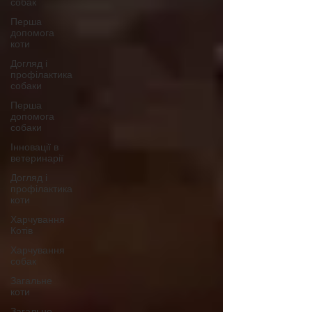
собак
Перша
допомога
коти
Догляд і
профілактика
собаки
Перша
допомога
собаки
Інновації в
ветеринарії
Догляд і
профілактика
коти
Харчування
Котів
Харчування
собак
Загальне
коти
Загальне