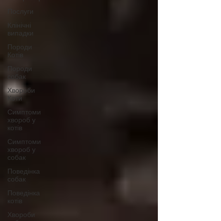
Послуги
Клінічні
випадки
Породи
Котів
Породи
собак
Хвороби
Коти
Симптоми
хвороб у
котів
Симптоми
хвороб у
собак
Поведінка
собак
Поведінка
котів
Хвороби