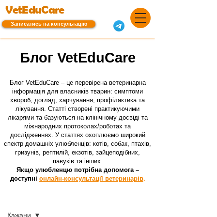
VetEduCare
Записатись на консультацію
Блог VetEduCare
Блог VetEduCare – це перевірена ветеринарна
інформація для власників тварин: симптоми
хвороб, догляд, харчування, профілактика та
лікування. Статті створені практикуючими
лікарями та базуються на клінічному досвіді та
міжнародних протоколах/роботах та
дослідженнях. У статтях охоплюємо широкий
спектр домашніх улюбленців: котів, собак, птахів,
гризунів, рептилій, екзотів, зайцеподібних,
павуків та інших.
Якщо улюбленцю потрібна допомога –
доступні
онлайн-консультації ветеринарів
.
Блог
Кажани