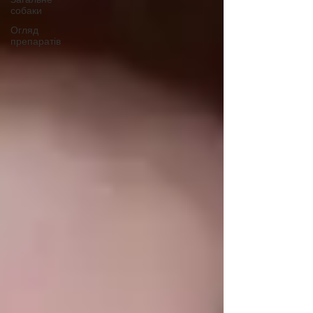
собаки
Огляд
препаратів