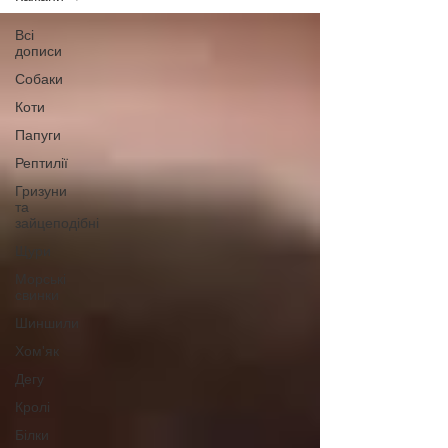
Всі
дописи
Собаки
Коти
Папуги
Рептилії
Гризуни
та
зайцеподібні
Щури
Морські
свинки
Шиншили
Хом'як
Дегу
Кролі
Білки