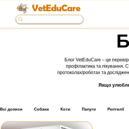
VetEduCare
Б
Блог VetEduCare – це перевір
профілактика та лікування. С
протоколах/роботах та дослідженн
Якщо улюбле
Всі дописи
Собаки
Коти
Папуги
Рептилії