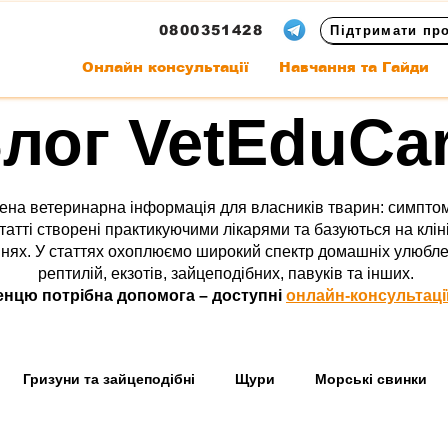
0800351428
Підтримати пр
Онлайн консультації
Навчання та Гайди
лог VetEduCa
ена ветеринарна інформація для власників тварин: симптом
татті створені практикуючими лікарями та базуються на клін
ях. У статтях охоплюємо широкий спектр домашніх улюбленців
рептилій, екзотів, зайцеподібних, павуків та інших.
нцю потрібна допомога – доступні
онлайн-консультаці
Гризуни та зайцеподібні
Щури
Морські свинки