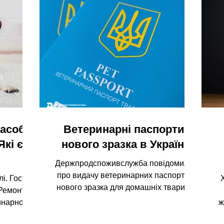
засоби
Ветеринарні паспорти
Які є
нового зразка в Україні
Держпродспоживслужба повідомила
про видачу ветеринарних паспортів
і. Гості.
нового зразка для домашніх тварин.
Ремонт.
Оновлений документ запроваджено в
инарної
ж
межах модернізації ветеринарної
етперенти
системи України та наближення