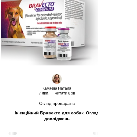
Дикі птахи
Виїзд за кордон
Павуки
Тхори
Загальне птахи, гризуни, екзоти
Ветеринарія
П
Камаєва Наталя
7 лип.
Читати 8 хв
Огляд препаратів
Ін’єкційний Бравекто для собак. Огляд
досліджень