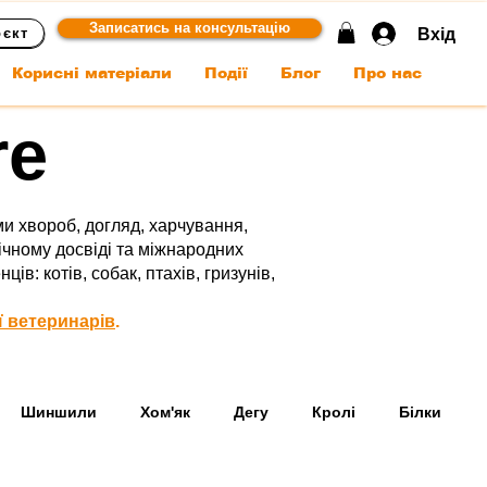
Записатись на консультацію
Вхід
оєкт
Корисні матеріали
Події
Блог
Про нас
re
и хвороб, догляд, харчування,
ічному досвіді та міжнародних
: котів, собак, птахів, гризунів,
ї ветеринарів
.
Шиншили
Хом'як
Дегу
Кролі
Білки