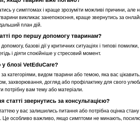
тись у симптомах і краще зрозуміти можливі причини, але н
тварини викликає занепокоєння, краще звернутись за онлайн
одальший план дій.
статті про першу допомогу тваринам?
допомогу, базові дії у критичних ситуаціях і типові помилки, я
гідь і діяти спокійніше у стресовий момент.
ю у блозі VetEduCare?
а категоріями, видом тварини або темою, яка вас цікавить.
м, захворювання, догляд або профілактику для свого улюбле
и потрібну вам тему або матеріали.
ня статті звернутись за консультацією?
таттею у вас залишились питання або потрібна оцінка стану 
. Це особливо важливо, якщо симптоми не минають, посил