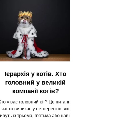
Ієрархія у котів. Хто
головний у великій
компанії котів?
Хто у вас головний кіт? Це питання
часто виникає у петперентів, які
ивуть із трьома, п’ятьма або навіть
десятьма котами. Один першим