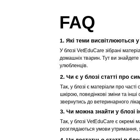
часто шукають якесь “л
заспокійливе” для кота або
FAQ
Бажано без рецепта, без с
сонливості й таке, що можн
дати перед стресовою подією
є важливий нюанс. Не кожен 
1. Які теми висвітлюються у
написом calm, relax або ан
У блозі VetEduCare зібрані матері
дійсно вирішує проблему.
домашніх тварин. Тут ви знайдете с
заспокійливі засоби можут
улюбленців.
частиною підтримки при по
2. Чи є у блозі статті про си
стре
Так, у блозі є матеріали про часті 
шкірою, поведінкові зміни та інші
звернутись до ветеринарного ліка
3. Чи можна знайти у блозі 
Так, у блозі VetEduCare є окремі м
розглядаються умови утримання, х
4. Чи достатньо статті в бл