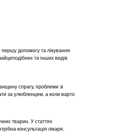
підходить до миски. Інший займає
найкраще місце на дивані. Третій
же проганяти когось із кімнати, але
м поступається біля лотка. Здається
логічним знайти “ватажка” і
будувати просту ієрархію: головний
іт, другий за статусом і всі інші. Але
 першу допомогу та лікування 
соціальна структура котів значно
 зайцеподібних та інших видів 
складніша. Коти не обов’язково
творюють жорстку лінійну ієрархію
двищену спрагу, проблеми зі 
ати за улюбленцем, а коли варто 
чних тварин. У статтях 
трібна консультація лікаря.