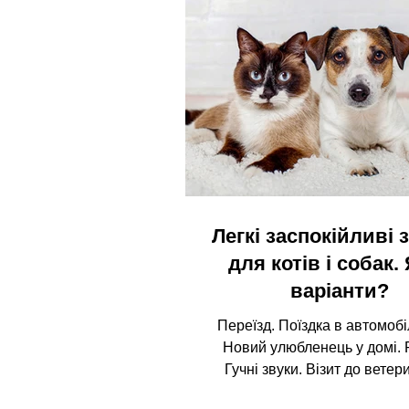
Легкі заспокійливі 
для котів і собак. 
варіанти?
Переїзд. Поїздка в автомобіл
Новий улюбленець у домі. 
Гучні звуки. Візит до ветер
клініки. У таких ситуаціях П