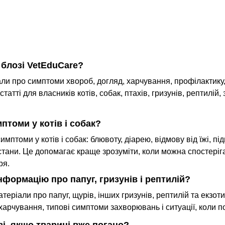
егке
українських вимог до європейських
 собаки.
підходів. Ветеринарний паспорт
ильної
мо
підтверджує ідентифікацію тварини та
а просто
са
містить її ветеринарну історію: дані
. Але тут
про вакцинації, діагностичні
засіб із
по
 блозі VetEduCare?
дослідження, лікування та
тистрес
к
али про симптоми хвороб, догляд, харчування, профілактику,
профілактичні заходи. Документ може
 Легкі
татті для власників котів, собак, птахів, гризунів, рептилій,
знадобитися під час подорожей, участі
ь бути
у виставках, зм
мірному
с
мптоми у котів і собак?
симптоми у котів і собак: блювоту, діарею, відмову від їжі, пі
 стани. Це допомагає краще зрозуміти, коли можна спостеріг
ря.
інформацію про папуг, гризунів і рептилій?
атеріали про папуг, щурів, інших гризунів, рептилій та екзоти
арчування, типові симптоми захворювань і ситуації, коли по
озі, якщо тварині вже погано?