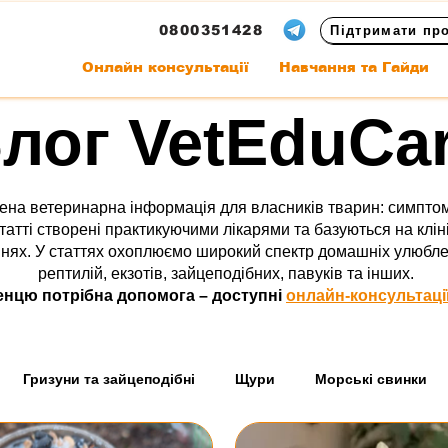
0800351428
Підтримати пр
Онлайн консультації
Навчання та Гайди
лог VetEduCa
ена ветеринарна інформація для власників тварин: симптом
татті створені практикуючими лікарями та базуються на клін
ях. У статтях охоплюємо широкий спектр домашніх улюбленців
рептилій, екзотів, зайцеподібних, павуків та інших.
нцю потрібна допомога – доступні
онлайн-консультаці
Гризуни та зайцеподібні
Щури
Морські свинки