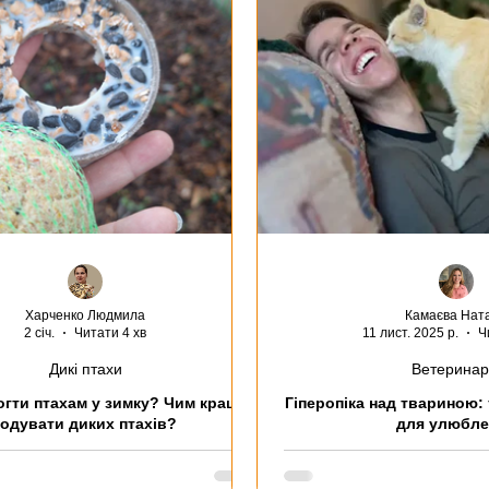
Сурикати
Кажани
Їжаки
Черепаха
Жаб
ослуги
Клінічні випадки
Породи Котів
Породи с
Харченко Людмила
Камаєва Нат
2 січ.
Читати 4 хв
11 лист. 2025 р.
Ч
Дикі птахи
Ветеринар
гти птахам у зимку? Чим краще
Гіперопіка над твариною: 
годувати диких птахів?
для улюбле