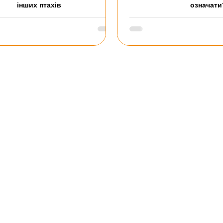
інших птахів
означати