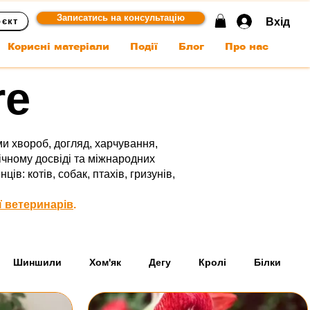
Записатись на консультацію
Вхід
оєкт
Корисні матеріали
Події
Блог
Про нас
re
и хвороб, догляд, харчування,
ічному досвіді та міжнародних
: котів, собак, птахів, гризунів,
ї ветеринарів
.
Шиншили
Хом'як
Дегу
Кролі
Білки