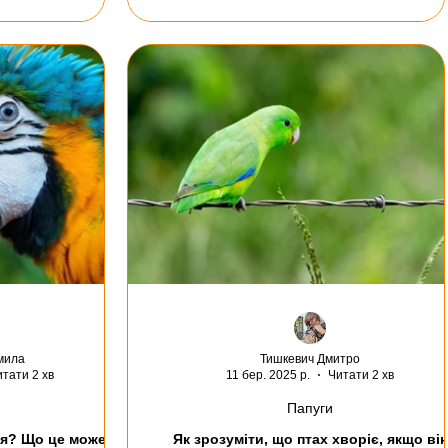
мила
Тишкевич Дмитро
тати 2 хв
11 бер. 2025 р.
Читати 2 хв
Папуги
ся? Що це може
Як зрозуміти, що птах хворіє, якщо він