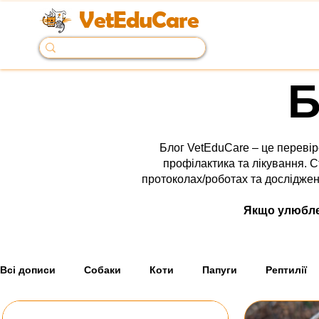
VetEduCare
Б
Блог VetEduCare – це перевір
профілактика та лікування. С
протоколах/роботах та дослідженн
Якщо улюбле
Всі дописи
Собаки
Коти
Папуги
Рептилії