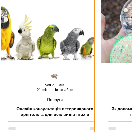
Дикі птахи
Виїзд за кордон
Павуки
Тхори
Загальне птахи, гризуни, екзоти
Ветеринарія
П
VetEduCare
21 квіт.
Читати 3 хв
Послуги
Онлайн консультація ветеринарного
Як допомо
орнітолога для всіх видів птахів