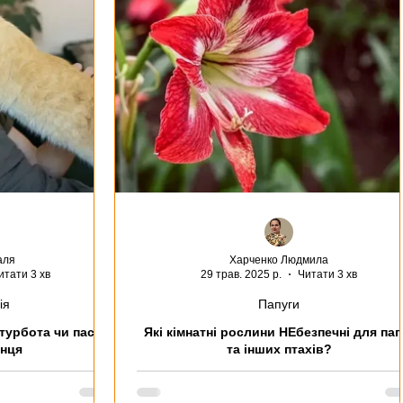
и
Змії
Хамелеони
Екзоти
обак
аля
Харченко Людмила
итати 3 хв
29 трав. 2025 р.
Читати 3 хв
ія
Папуги
турбота чи пастка
Які кімнатні рослини НЕбезпечні для пап
нця
та інших птахів?