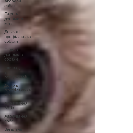
Хвороби
собак
Перша
допомога
коти
Догляд і
профілактика
собаки
Перша
допомога
собаки
Інновації
в
ветеринарії
Догляд і
профілактика
коти
Харчування
Котів
Харчування
собак
Загальне