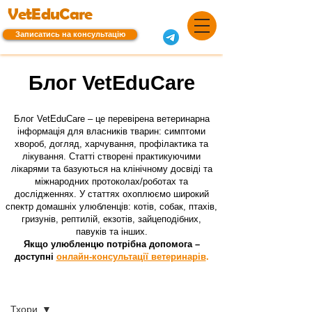
VetEduCare
Записатись на консультацію
Блог VetEduCare
Блог VetEduCare – це перевірена ветеринарна
інформація для власників тварин: симптоми
хвороб, догляд, харчування, профілактика та
лікування. Статті створені практикуючими
лікарями та базуються на клінічному досвіді та
міжнародних протоколах/роботах та
дослідженнях. У статтях охоплюємо широкий
спектр домашніх улюбленців: котів, собак, птахів,
гризунів, рептилій, екзотів, зайцеподібних,
павуків та інших.
Якщо улюбленцю потрібна допомога –
доступні
онлайн-консультації ветеринарів
.
Блог
Тхори