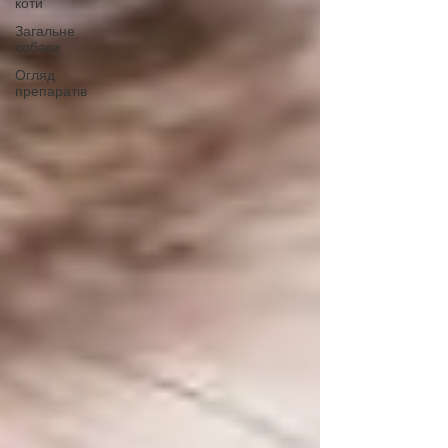
коти
Загальне
собаки
Огляд
препаратів