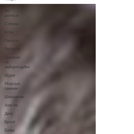
Всі
дописи
Собаки
Коти
Папуги
Рептилії
Гризуни
та
зайцеподібні
Щури
Морські
свинки
Шиншили
Хом'як
Дегу
Кролі
Білки