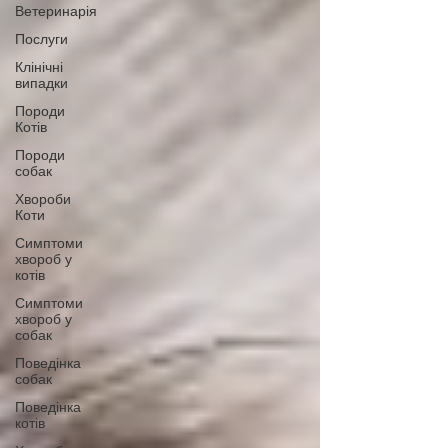
Ветеринарія
Послуги
Клінічні
випадки
Породи
Котів
Породи
собак
Хвороби
Коти
Симптоми
хвороб у
котів
Симптоми
хвороб у
собак
Поведінка
собак
Поведінка
котів