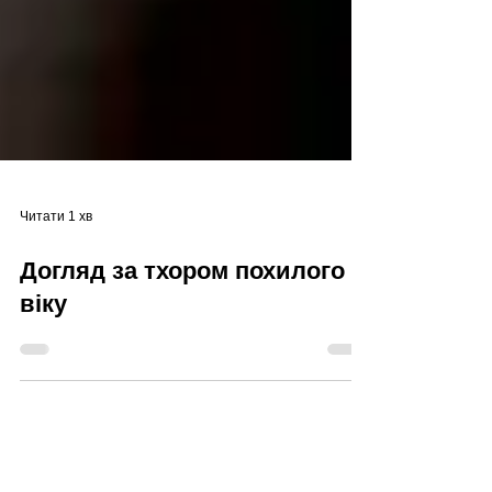
Читати 1 хв
Догляд за тхором похилого
віку