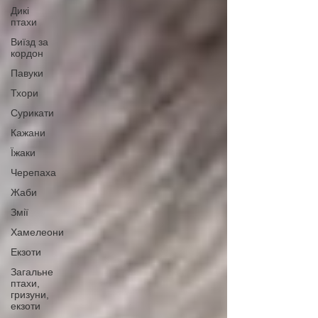
Дикі
птахи
Виїзд за
кордон
Павуки
Тхори
Сурикати
Кажани
Їжаки
Черепаха
Жаби
Змії
Хамелеони
Екзоти
Загальне
птахи,
гризуни,
екзоти