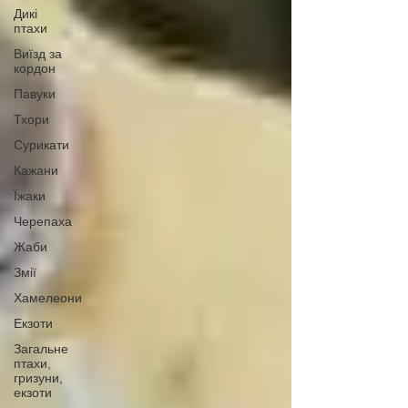
Дикі
птахи
Виїзд за
кордон
Павуки
Тхори
Сурикати
Кажани
Їжаки
Черепаха
Жаби
Змії
Хамелеони
Екзоти
Загальне
птахи,
гризуни,
екзоти