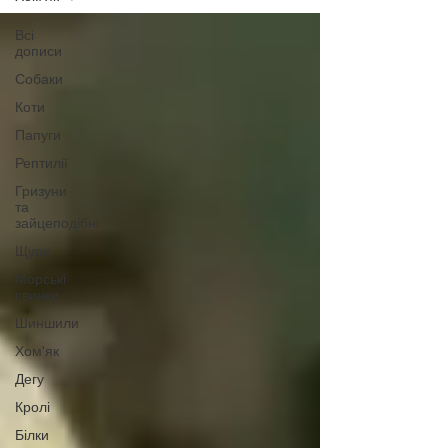
Всі
дописи
Собаки
Коти
Папуги
Рептилії
Гризуни
та
зайцеподібні
Щури
Морські
свинки
Шиншили
Хом'як
Дегу
Кролі
Білки