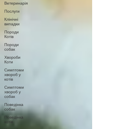
Ветеринарія
Послуги
Клінічні
випадки
Породи
Котів
Породи
собак
Хвороби
Коти
Симптоми
хвороб у
котів
Симптоми
хвороб у
собак
Поведінка
собак
Поведінка
котів