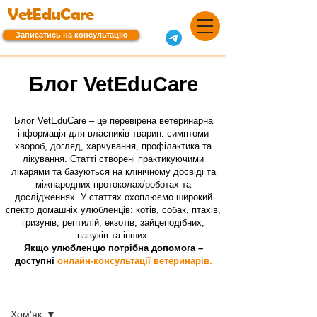
VetEduCare
Записатись на консультацію
Блог VetEduCare
Блог VetEduCare – це перевірена ветеринарна
інформація для власників тварин: симптоми
хвороб, догляд, харчування, профілактика та
лікування. Статті створені практикуючими
лікарями та базуються на клінічному досвіді та
міжнародних протоколах/роботах та
дослідженнях. У статтях охоплюємо широкий
спектр домашніх улюбленців: котів, собак, птахів,
гризунів, рептилій, екзотів, зайцеподібних,
павуків та інших.
Якщо улюбленцю потрібна допомога –
доступні
онлайн-консультації ветеринарів
.
Блог
Хом'як