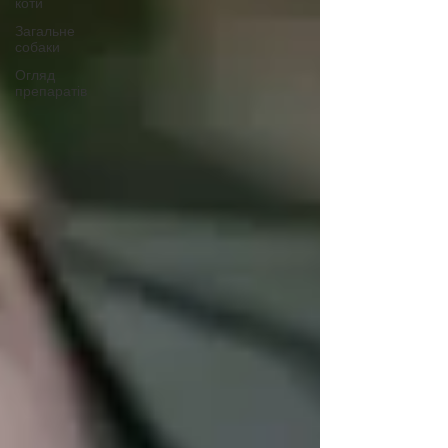
коти
Загальне
собаки
Огляд
препаратів