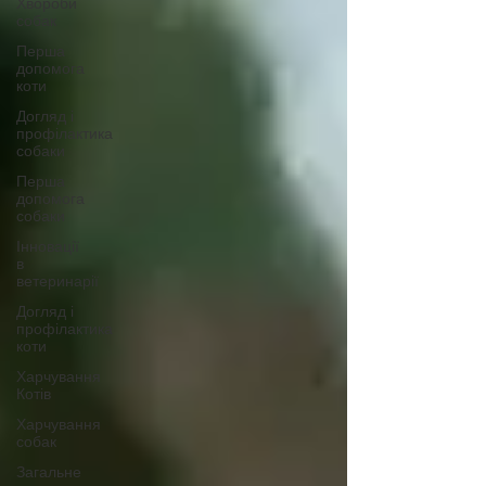
Хвороби
собак
Перша
допомога
коти
Догляд і
профілактика
собаки
Перша
допомога
собаки
Інновації
в
ветеринарії
Догляд і
профілактика
коти
Харчування
Котів
Харчування
собак
Загальне