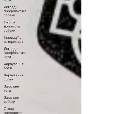
Догляд і
профілактика
собаки
Перша
допомога
собаки
Інновації в
ветеринарії
Догляд і
профілактика
коти
Харчування
Котів
Харчування
собак
Загальне
коти
Загальне
собаки
Огляд
препаратів