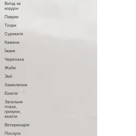
Виїзд за
кордон
Павуки
Тхори
Сурикати
Кажани
Їжаки
Черепаха
Жаби
Змії
Хамелеони
Екзоти
Загальне
птахи,
гризуни,
екзоти
Ветеринарія
Послуги