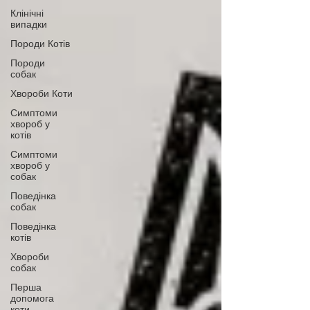
Клінічні
випадки
Породи Котів
Породи
собак
Хвороби Коти
Симптоми
хвороб у
котів
Симптоми
хвороб у
собак
Поведінка
собак
Поведінка
котів
Хвороби
собак
Перша
допомога
коти