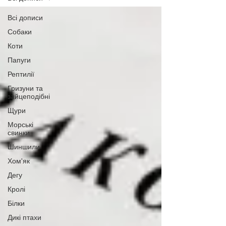
Всі дописи
Собаки
Коти
Папуги
Рептилії
Гризуни та
зайцеподібні
Щури
Морські
свинки
Шиншили
Хом'як
Дегу
Кролі
Білки
Дикі птахи