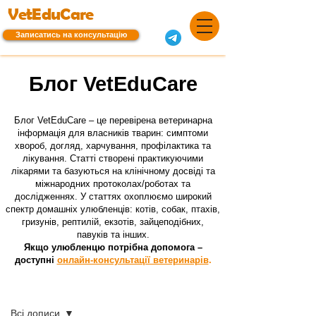
VetEduCare
Записатись на консультацію
Блог VetEduCare
Блог VetEduCare – це перевірена ветеринарна
інформація для власників тварин: симптоми
хвороб, догляд, харчування, профілактика та
лікування. Статті створені практикуючими
лікарями та базуються на клінічному досвіді та
міжнародних протоколах/роботах та
дослідженнях. У статтях охоплюємо широкий
спектр домашніх улюбленців: котів, собак, птахів,
гризунів, рептилій, екзотів, зайцеподібних,
павуків та інших.
Якщо улюбленцю потрібна допомога –
доступні
онлайн-консультації ветеринарів
.
Блог
Всі дописи