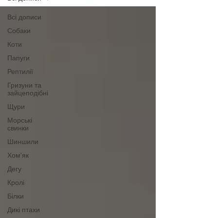
Всі дописи
Собаки
Коти
Папуги
Рептилії
Гризуни та
зайцеподібні
Щури
Морські
свинки
Шиншили
Хом'як
Дегу
Кролі
Білки
Дикі птахи