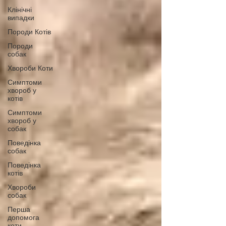
Клінічні
випадки
Породи Котів
Породи
собак
Хвороби Коти
Симптоми
хвороб у
котів
Симптоми
хвороб у
собак
Поведінка
собак
Поведінка
котів
Хвороби
собак
Перша
допомога
коти