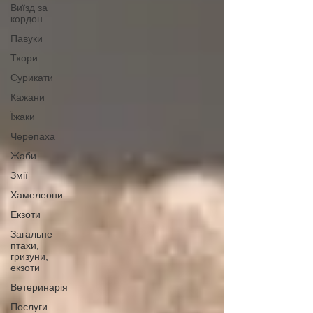
Виїзд за
кордон
Павуки
Тхори
Сурикати
Кажани
Їжаки
Черепаха
Жаби
Змії
Хамелеони
Екзоти
Загальне
птахи,
гризуни,
екзоти
Ветеринарія
Послуги