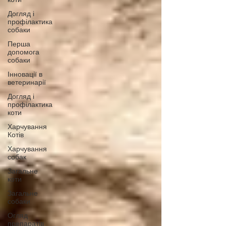
Догляд і
профілактика
собаки
Перша
допомога
собаки
Інновації в
ветеринарії
Догляд і
профілактика
коти
Харчування
Котів
Харчування
собак
Загальне
коти
Загальне
собаки
Огляд
препаратів