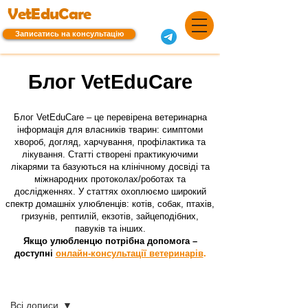
VetEduCare
Записатись на консультацію
Блог VetEduCare
Блог VetEduCare – це перевірена ветеринарна
інформація для власників тварин: симптоми
хвороб, догляд, харчування, профілактика та
лікування. Статті створені практикуючими
лікарями та базуються на клінічному досвіді та
міжнародних протоколах/роботах та
дослідженнях. У статтях охоплюємо широкий
спектр домашніх улюбленців: котів, собак, птахів,
гризунів, рептилій, екзотів, зайцеподібних,
павуків та інших.
Якщо улюбленцю потрібна допомога –
доступні
онлайн-консультації ветеринарів
.
Блог
Всі дописи