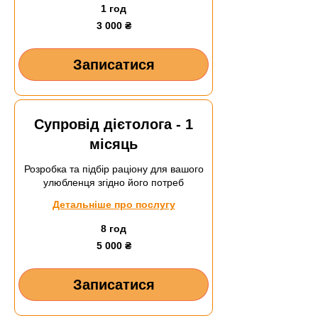
1 год
3 000
3 000 ₴
українських
гривень
Записатися
Супровід дієтолога - 1
місяць
Розробка та підбір раціону для вашого
улюбленця згідно його потреб
Детальніше про послугу
8 год
5 000
5 000 ₴
українських
гривень
Записатися