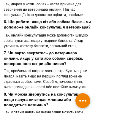
Так, діарея у котів і собак – часта причина для 
звернення до ветеринара онлайн. Під час 
консультації лікар допоможе оцінити, наскільки 
ситуація термінова, які симптоми є найбільш 
6. Що робити, якщо кіт або собака блює – чи
тривожними, що можна робити вдома на цьому 
допоможе онлайн консультація ветеринара?
етапі і коли вже потрібен очний огляд.
Так, онлайн консультація може допомогти швидко 
зорієнтуватись, якщо у тварини блювота. Лікар 
уточнить частоту блювоти, загальний стан, 
наявність інших симптомів і підкаже, чи можна 
7. Чи варто звертатись до ветеринара
спостерігати за станом вдома, чи ситуація 
онлайн, якщо у кота або собаки свербіж,
потребує термінового звернення до клініки.
почервоніння шкіри або висип?
Так, проблеми зі шкірою часто потребують оцінки 
лікаря, навіть якщо на перший погляд вони не 
здаються серйозними. Свербіж, почервоніння, 
висип, випадіння шерсті або постійне вилизування 
можуть бути пов’язані з паразитами, алергією, 
8. Чи можна звернутись на консультацію,
інфекціями чи іншими станами. Під час онлайн 
якщо папуга виглядає млявим або
консультації ветеринар допоможе зорієнтуватись у 
поводиться незвично?
можливих причинах і підкаже, які подальші кроки 
Так, у птахів навіть незначні зміни можуть бути 
потрібні.
важливими. Онлайн консультація допоможе 
швидко оцінити симптоми і зрозуміти, чи потрібна 
термінова очна допомога.