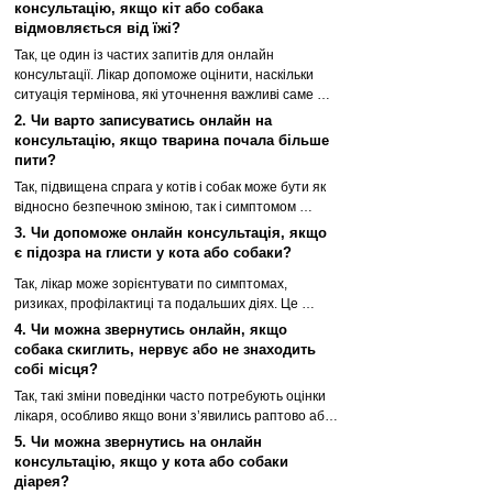
консультацію, якщо кіт або собака
відмовляється від їжі?
Так, це один із частих запитів для онлайн 
консультації. Лікар допоможе оцінити, наскільки 
ситуація термінова, які уточнення важливі саме 
зараз і чи потрібно терміново їхати в клініку. 
2. Чи варто записуватись онлайн на
Детальніше можна прочитати у статті «Відмова від 
консультацію, якщо тварина почала більше
їжі та води у котів і собак»
пити?
Так, підвищена спрага у котів і собак може бути як 
відносно безпечною зміною, так і симптомом 
серйозних порушень. Під час консультації лікар 
3. Чи допоможе онлайн консультація, якщо
допоможе зрозуміти, на що звернути увагу і які 
є підозра на глисти у кота або собаки?
подальші кроки потрібні.
Так, лікар може зорієнтувати по симптомах, 
ризиках, профілактиці та подальших діях. Це 
зручно, якщо потрібно швидко зрозуміти, чи 
4. Чи можна звернутись онлайн, якщо
ситуація критична, і що робити далі.
собака скиглить, нервує або не знаходить
собі місця?
Так, такі зміни поведінки часто потребують оцінки 
лікаря, особливо якщо вони з’явились раптово або 
супроводжуються іншими симптомами.
5. Чи можна звернутись на онлайн
консультацію, якщо у кота або собаки
діарея?