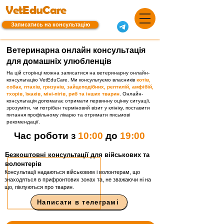
VetEduCare
Записатись на консультацію
Ветеринарна онлайн консультація
для домашніх улюбленців
На цій сторінці можна записатися на ветеринарну онлайн-
консультацію VetEduCare. Ми консультуємо власників
котів,
собак, птахів, гризунів, зайцеподібних, рептилій, амфібій,
тхорів, їжаків, міні-пігів, риб та інших тварин
. Онлайн-
консультація допомагає отримати первинну оцінку ситуації,
зрозуміти, чи потрібен терміновий візит у клініку, поставити
питання профільному лікарю та отримати письмові
рекомендації.
Час роботи з
10:00
до
19:00
Безкоштовні консультації для військових та
волонтерів
Консультації надаються військовим і волонтерам, що
знаходяться в прифронтових зонах та, не зважаючи ні на
що, піклуються про тварин.
Написати в телеграмі