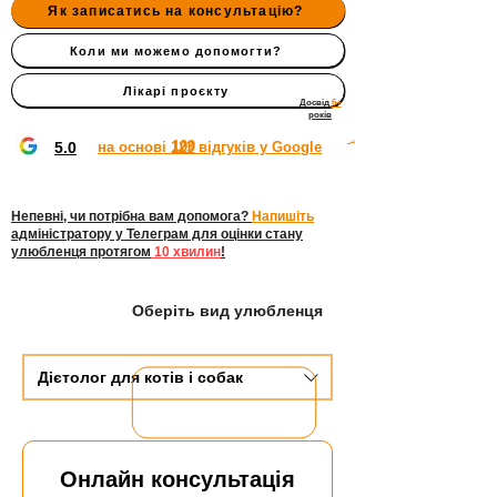
Як записатись на консультацію?
Коли ми можемо допомогти?
Лікарі проєкту
Досвід
6+
років
100
5.0
на основі 123 відгуків у Google
Непевні, чи потрібна вам допомога?
Напишіть
адміністратору у Телеграм для
оцінки стану
улюбленця протягом
10 хвилин
!
Оберіть вид улюбленця
Дієтолог для котів і собак
Онлайн консультація