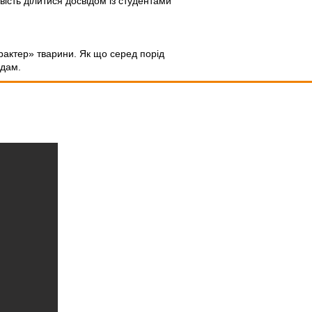
ість ділитися досвідом із студентами
рактер» тварини. Як що серед порід
одам.