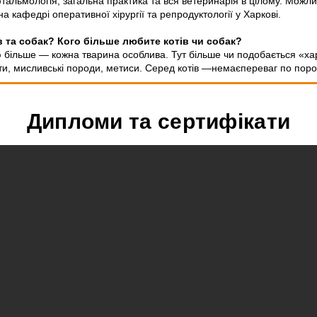
тальмологія, загальна практика та вся ветеринарія в цілому. Можлив
на кафедрі оперативної хірургії та репродуктології у Харкові.
в та собак? Кого більше любите котів чи собак?
 більше — кожна тварина особлива. Тут більше чи подобається «ха
арти, мисливські породи, метиси. Серед котів —немаєпереваг по пор
Дипломи та сертифікати