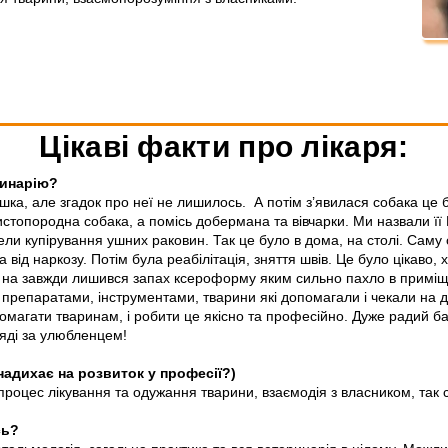
Цікаві факти про лікаря:
ринарію?
шка, але згадок про неї не лишилось. А потім з’явилася собака це 
топородна собака, а помісь добермана та вівчарки. Ми назвали її Нік
ли купірування ушних раковин. Так це було в дома, на столі. Саму 
 від наркозу. Потім була реабілітація, зняття швів. Це було цікаво, 
 і на завжди лишився запах ксероформу яким сильно пахло в приміще
препаратами, інструментами, тварини які допомагали і чекали на 
омагати тваринам, і робити це якісно та професійно. Дуже радий ба
ляді за улюбленцем!
надихає на розвиток у професії?)
оцес лікування та одужання тварини, взаємодія з власником, так 
сь?