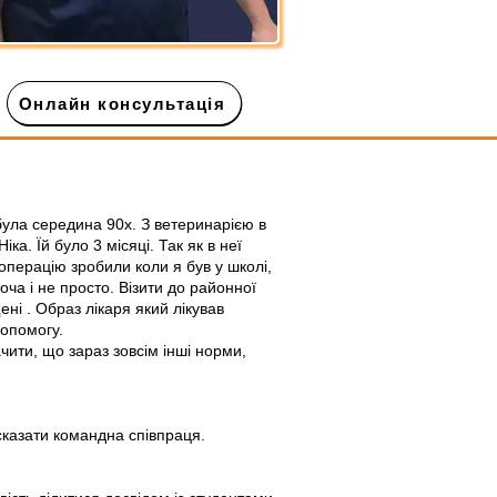
Онлайн консультація
була середина 90х. З ветеринарією в
а. Їй було 3 місяці. Так як в неї
операцію зробили коли я був у школі,
хоча і не просто. Візити до районної
ні . Образ лікаря який лікував
допомогу.
чити, що зараз зовсім інші норми,
сказати командна співпраця.