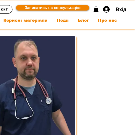
Записатись на консультацію
Вхід
оєкт
Корисні матеріали
Події
Блог
Про нас