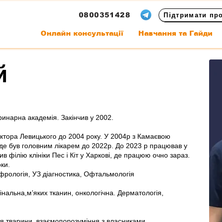
0800351428
Підтримати пр
Онлайн консультації
Навчання та Гайди
й
инарна академія. Закінчив у 2002.
ктора Левицького до 2004 року. У 2004р з Камаєвою
, де був головним лікарем до 2022р. До 2023 р працював у
рив філію клініки Пес і Кіт у Харкові, де працюю очно зараз.
ки.
фрологія, УЗ діагностика, Офтальмологія
мінальна,м’яких тканин, онкологічна. Дерматологія,
я тварини, взаємопорозуміння з власниками.