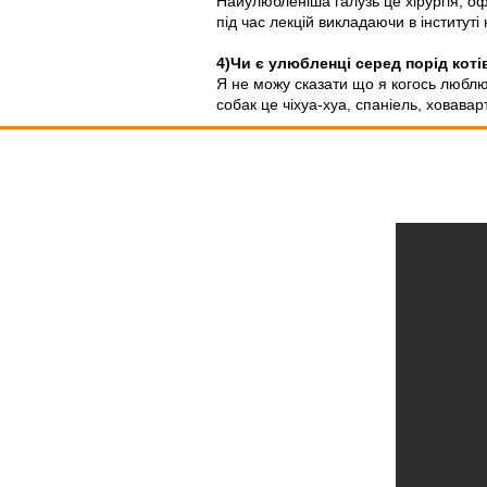
Найулюбленіша галузь це хірургія, оф
під час лекцій викладаючи в інституті 
4)Чи є улюбленці серед порід коті
Я не можу сказати що я когось люблю
собак це чіхуа-хуа, спаніель, ховав