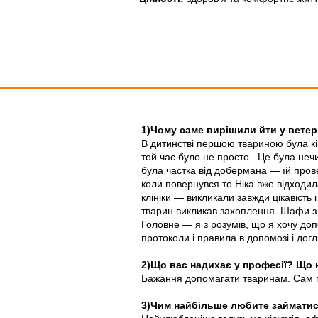
1)Чому саме вирішили йти у вете
В дитинстві першою твариною була кі
той час було не просто. Це була нечис
була частка від добермана — їй прове
коли повернувся то Ніка вже відходила
клініки — викликали завжди цікавість
тварин викликав захоплення. Шафи з 
Головне — я з розумів, що я хочу доп
протоколи і правила в допомозі і дог
2)Що вас надихає у професії? Що 
Бажання допомагати тваринам. Сам пр
3)Чим найбільше любите займати