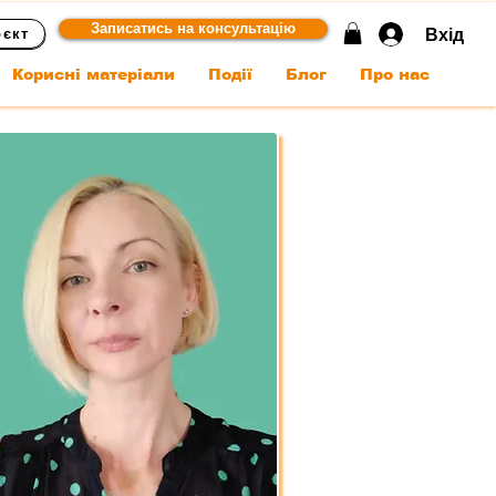
Записатись на консультацію
Вхід
оєкт
Корисні матеріали
Події
Блог
Про нас