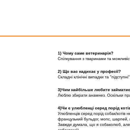
1) Чому саме ветеринарія?
Спілкування з тваринами та можливіс
2) Що вас надихає у професії?
Складні клінічні випадки та "підступ
3)Чим найбільше любите займати
Люблю збирати анамнез. Оскільки пра
4)Чи є улюбленці серед порід коті
Улюбленців серед порід собак/котів 
французький бульдог, мопс, шарпей, н
Завжди думала, що я собаколюб, але 