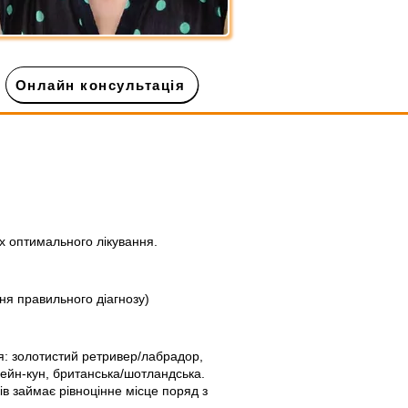
Онлайн консультація
ах оптимального лікування.
ня правильного діагнозу)
я: золотистий ретривер/лабрадор,
 мейн-кун, британська/шотландська.
в займає рівноцінне місце поряд з