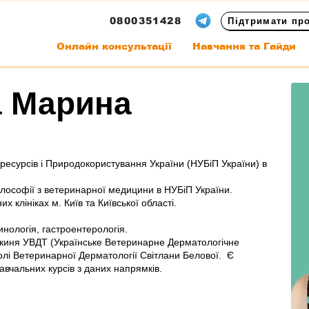
0800351428
Підтримати пр
Онлайн консультації
Навчання та Гайди
 Марина
оресурсів і Природокористування України (НУБіП України) в
ілософії з ветеринарної медицини в НУБіП України.
 клініках м. Київ та Київської області.
инологія, гастроентерологія.
нкиня УВДТ (Українське Ветеринарне Дерматологічне
лі Ветеринарної Дерматології Світлани Белової. Є
вчальних курсів з даних напрямків.