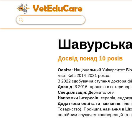
VetEduCare
Шавурська
< Back
Досвід понад 10 років
Освіта
: Національний Університет Бі
місті Київ 2014-2021 роках.
З 2022 здобувачка ступеня доктора ф
Досвід
: З 2016 працюю в ветеринарних
Спеціалізація
: Дерматологія
Напрямки інтересів
: терапія, ендокр
Додаткова освіта та навчання
: чле
Товариство). Пройшла навчання в Шко
постійним слухачем конференцій та на