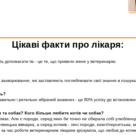
Цікаві факти про лікаря:
ть допомагати їм - це те, що привело мене у ветеринарію.
ні" захворювання, які заставляють поглиблювати свої знання в пошук
сь?
вильно і ретельно зібраний анамнез - це 80% успіху до встановлен
в та собак? Кого більше любите котів чи собак?
немає. Але є породи, серед яких би точно не обирала собі улюбленц
імецька вівчарка, а серед котиків - лисі породи, екзот/перситська,
за час роботи ветеринарним лікарем зрозуміла, що любов до котикі