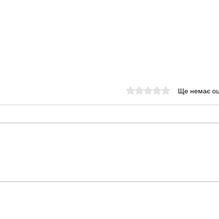
Оцінка: 0 з 5 зірок.
Ще немає оц
Відмова від їжі у котів
Що 
та собак. Які
Лиш
захворювання
Які
провокують цей
симптом?