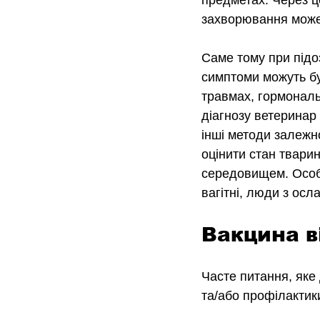
предметах. Через ц
захворювання може 
Саме тому при підо
симптоми можуть бут
травмах, гормональ
діагнозу ветеринар
інші методи залежно
оцінити стан твари
середовищем. Особл
вагітні, люди з осл
Вакцина в
Часте питання, яке
та/або профілактик