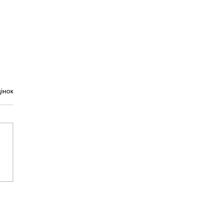
інок
таке лишай?
ай у котів і собак.
 ознаки?