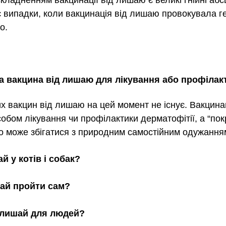
є випадки, коли вакцинація від лишаю провокувала г
о. 
а вакцина від лишаю для лікування або профілак
х вакцин від лишаю на цей момент не існує. Вакцинац
обом лікування чи профілактики дерматофітії, а “по
то може збігатися з природним самостійним одужання
й у котів і собак?
ай пройти сам?
 лишай для людей?