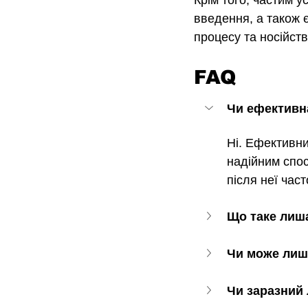
введення, а також 
процесу та носійств
FAQ
Чи ефективн
Ні. Ефективни
надійним спос
після неї час
Що таке лиша
Чи може лиш
Чи заразний