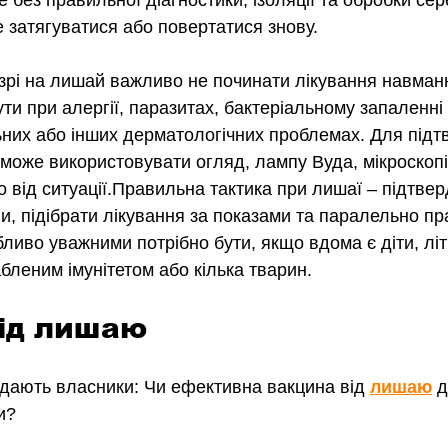
е без правильної діагностики, ізоляції та обробки се
затягуватися або повертатися знову.
зрі на лишай важливо не починати лікування навманн
и при алергії, паразитах, бактеріальному запаленні 
них або інших дерматологічних проблемах. Для підт
 може використовувати огляд, лампу Вуда, мікроскопі
 від ситуації.Правильна тактика при лишаї – підтверд
ни, підібрати лікування за показами та паралельно пр
иво уважними потрібно бути, якщо вдома є діти, літ
абленим імунітетом або кілька тварин.
ід лишаю
 дають власники: Чи ефективна вакцина від 
лишаю
д
и? 