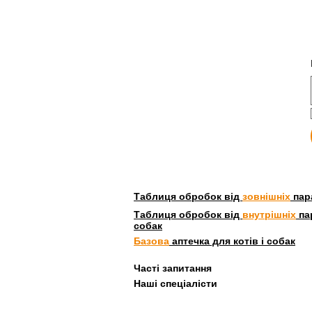
Таблиця обробок від
зовнішніх
пара
Таблиця обробок від
внутрішніх
пар
собак
Базова
аптечка для котів і собак
Часті запитання
Наші спеціалісти