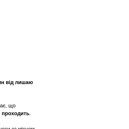
ин від лишаю 
ає, що 
е проходить
. 
цеси за місцем 