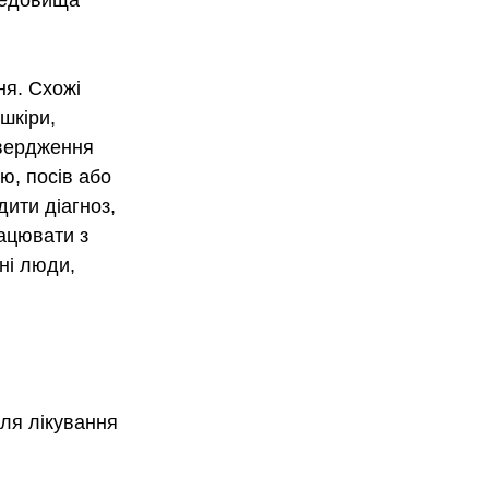
редовища 
я. Схожі 
шкіри, 
вердження 
ю, посів або 
ити діагноз, 
ацювати з 
ні люди, 
ля лікування 