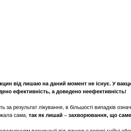
акцин від лишаю на даний момент не існує. У вакц
дено ефективність, а доведено неефективність! 
ь за результат лікування, в більшості випадків означ
жала сама, 
так як лишай 
–
 захворювання, що сам
складненням вакцинації від лишаю є великі гнійні абс