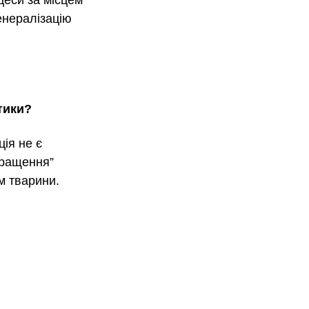
енералізацію 
тики?
ія не є 
кращення” 
м тварини.