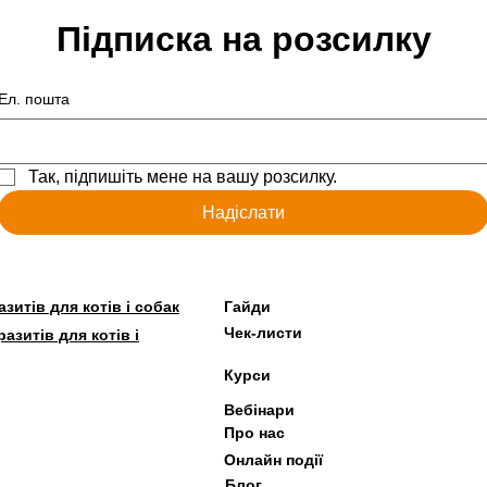
Підписка на розсилку
Ел. пошта
Так, підпишіть мене на вашу розсилку.
Надіслати
зитів для котів і собак
Гайди
Чек-листи
азитів для котів і
Курси
Вебінари
Про нас
Онлайн події
Блог