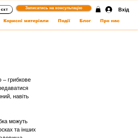
Записатись на консультацію
Вхід
оєкт
Корисні матеріали
Події
Блог
Про нас
 – грибкове 
ередаватися 
ний, навіть 
бка можуть 
сках та інших 