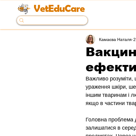
VetEduCare
Камаєва Наталя
2
Вакцин
ефекти
Важливо розуміти, 
ураження шкіри, ше
іншим тваринам і лю
якщо в частини тва
Головна проблема д
залишатися в серед