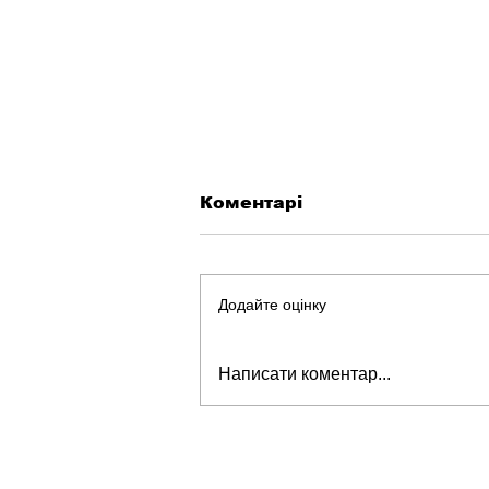
Коментарі
Додайте оцінку
Чи болять зуби у собак
Написати коментар...
та котів?