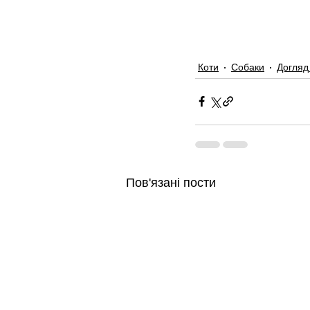
Коти
Собаки
Догляд 
Пов'язані пости