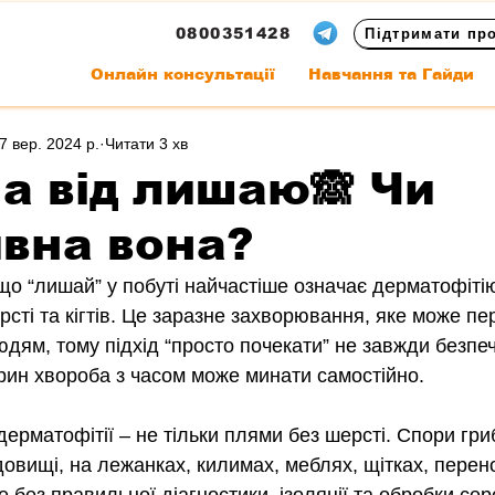
0800351428
Підтримати пр
Онлайн консультації
Навчання та Гайди
7 вер. 2024 р.
Читати 3 хв
а від лишаю🙈 Чи
вна вона?
що “лишай” у побуті найчастіше означає дерматофітію
рсті та кігтів. Це заразне захворювання, яке може п
дям, тому підхід “просто почекати” не завжди безпеч
рин хвороба з часом може минати самостійно.
ерматофітії – не тільки плями без шерсті. Спори гри
овищі, на лежанках, килимах, меблях, щітках, перено