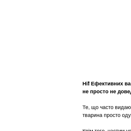
Ні❗️ Ефективних в
не просто не дове
Те, що часто видают
тварина просто оду
Крім того, частим у