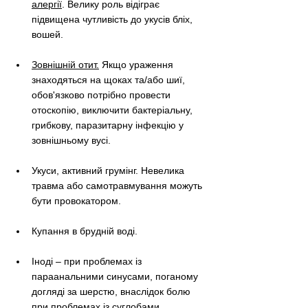
алергії
. Велику роль відіграє 
підвищена чутливість до укусів бліх, 
вошей.
Зовнішній отит.
 Якщо ураження 
знаходяться на щоках та/або шиї, 
обов'язково потрібно провести 
отоскопію, виключити бактеріальну, 
грибкову, паразитарну інфекцію у 
зовнішньому вусі.
Укуси, активний грумінг. Невелика 
травма або самотравмування можуть 
бути провокатором.
Купання в брудній воді.
Іноді – при проблемах із 
параанальними синусами, поганому 
догляді за шерстю, внаслідок болю 
при проблемах із суглобами.