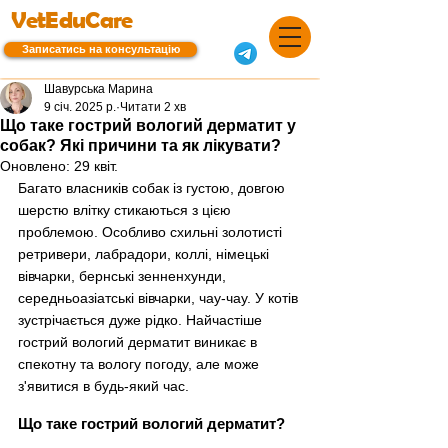
VetEduCare
Записатись на консультацію
Шавурська Марина
9 січ. 2025 р.
Читати 2 хв
Що таке гострий вологий дерматит у
собак? Які причини та як лікувати?
Оновлено:
29 квіт.
Багато власників собак із густою, довгою 
шерстю влітку стикаються з цією 
проблемою. Особливо схильні золотисті 
ретривери, лабрадори, коллі, німецькі 
вівчарки, бернські зенненхунди, 
середньоазіатські вівчарки, чау-чау. У котів 
зустрічається дуже рідко. Найчастіше 
гострий вологий дерматит виникає в 
спекотну та вологу погоду, але може 
з'явитися в будь-який час.
Що таке гострий вологий дерматит?