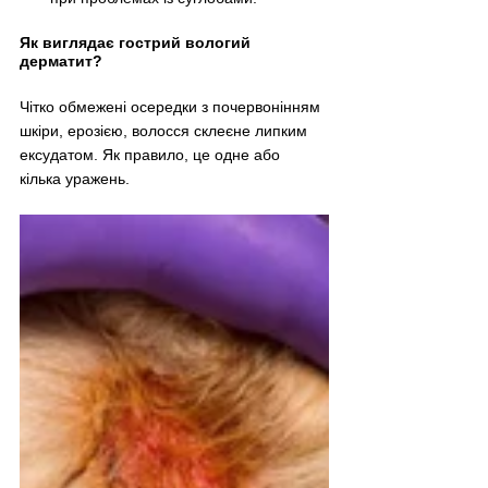
Як виглядає гострий вологий 
дерматит?
Чітко обмежені осередки з почервонінням 
шкіри, ерозією, волосся склеєне липким 
ексудатом. Як правило, це одне або 
кілька уражень.