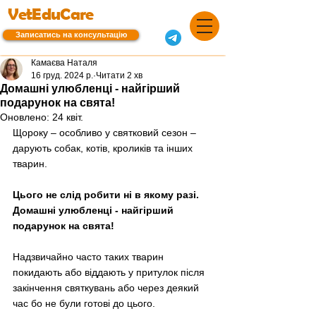
VetEduCare
Записатись на консультацію
Камаєва Наталя
16 груд. 2024 р.
Читати 2 хв
Домашні улюбленці - найгірший
подарунок на свята!
Оновлено:
24 квіт.
Щороку – особливо у святковий сезон – 
дарують собак, котів, кроликів та інших 
тварин.
Цього не слід робити ні в якому разі. 
Домашні улюбленці - найгірший 
подарунок на свята!
Надзвичайно часто таких тварин 
покидають або віддають у притулок після 
закінчення святкувань або через деякий 
час бо не були готові до цього.