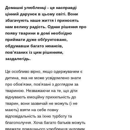
Домашні улюбленці - це насправді 
цінний дарунок в цьому світі. Вони 
збагачують наше життя і приносять 
нам велику радість. Однак рішення про 
появу тварини в домі необхідно 
приймати дуже обґрунтовано, 
обдумавши багато нюансів, 
пов’язаних із цим рішенням, 
заздалегідь. 
Це особливо вірно, якщо одержувачем є 
дитина, яка не може усвідомлено знати 
про обов’язки, пов’язані з доглядом за 
твариною. Незважаючи на те, що діти 
відчувають емоційну прихильність до 
тварин, вони зазвичай не можуть (і не 
мають) взяти на себе повну 
відповідальність за їхню турботу та 
благополуччя. Хоча багато батьків можуть 
вважати домашнього улюбленця чудовим 