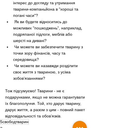
інтерес до догляду та утримання 
тварини-компаньйона в "хороші та 
погані часи"?
 Як ви будете відноситись до 
можливих "пошкоджень", наприклад, 
подряпаної підлоги, меблів або 
шерсті на дивані?
 Чи можете ви забезпечити тварину з 
точки зору фінансів, часу та 
середовища?
 Чи можете ви назавжди розділити 
своє життя з твариною, з усіма 
зобов’язаннями?
Тож підсумуємо! Тварини - не є 
подарунками, якщо не можна гарантувати 
їх благополуччя. Той, хто дарує тварину, 
дарує життя, а разом з цим - повний пакет 
відповідальності та обов’язків.
5свободтварин