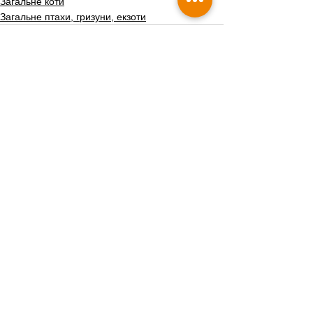
Загальне коти
Загальне птахи, гризуни, екзоти
Дивитися всі
Пов'язані пости