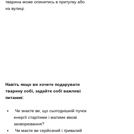
тварина може опинитись в притулку або 
на вулиці. 
Навіть якщо ви хочете подарувати 
тварину собі, задайте собі важливі 
питання:
 Чи знаєте ви, що сьогоднішній пучок 
енергії старітиме і матиме вікові 
захворювання?
 Чи маєте ви серйозний і тривалий 