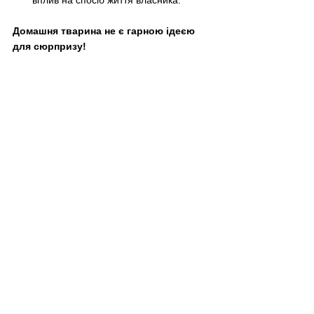
вплив на спосіб життя власника.
Домашня тварина не є гарною ідеєю 
для сюрпризу!