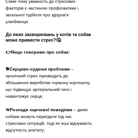
Саме тому уважність до стресових 
факторів є частиною профілактики і 
загальної турботи про здоров’я 
улюбленця.
До яких захворювань у котів та собак 
може привести стрес?🤔
👉Якщо говоримо про собак:
🐕
Серцево-судинні проблеми
 – 
хронічний стрес призводить до 
збільшення вироботки гормону кортизолу, 
що підвищує артеріальний тиск і 
навантажує серце;
🦮
Розлади харчової поведінки
 – деякі 
собаки можуть переїдати під час 
стресових ситуацій, тоді як інші відчувають 
відсутність апетиту;