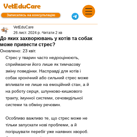
VetEduCare
Записатись на консультацію
VetEduCare
26 лист. 2024 р.
Читати 2 хв
До яких захворювань у котів та собак
може привести стрес?
Оновлено:
23 квіт.
Стрес у тварин часто недооцінюють, 
сприймаючи його лише як тимчасову 
зміну поведінки. Насправді для котів і 
собак хронічний або сильний стрес може 
впливати не лише на емоційний стан, а й 
на роботу серця, шлунково-кишкового 
тракту, імунної системи, сечовидільної 
системи та обміну речовин.
Особливо важливо те, що стрес може не 
тільки запускати нові проблеми, а й 
погіршувати перебіг уже наявних хвороб. 