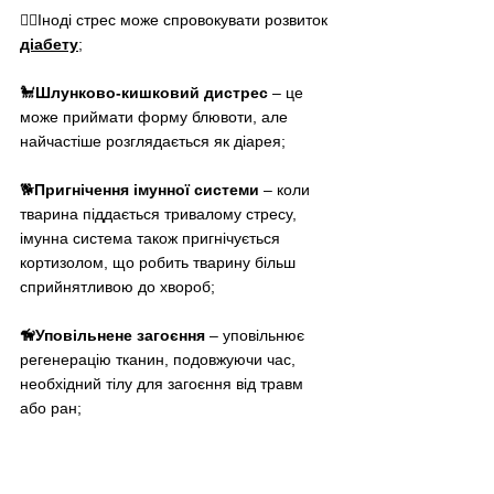
🐕‍🦺Іноді стрес може спровокувати розвиток 
діабету
;
🐩
Шлунково-кишковий дистрес
 – це 
може приймати форму блювоти, але 
найчастіше розглядається як діарея;
🐕
Пригнічення імунної системи 
– коли 
тварина піддається тривалому стресу, 
імунна система також пригнічується 
кортизолом, що робить тварину більш 
сприйнятливою до хвороб;
🦮Уповільнене загоєння
 – уповільнює 
регенерацію тканин, подовжуючи час, 
необхідний тілу для загоєння від травм 
або ран;