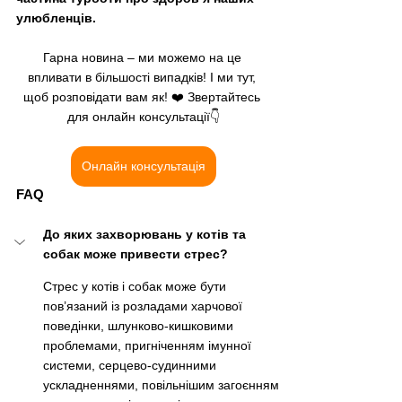
улюбленців.
Гарна новина – ми можемо на це 
впливати в більшості випадків! І ми тут, 
щоб розповідати вам як! ❤️ Звертайтесь 
для онлайн консультації👇
Онлайн консультація
FAQ
До яких захворювань у котів та 
собак може привести стрес?
Стрес у котів і собак може бути 
пов’язаний із розладами харчової 
поведінки, шлунково-кишковими 
проблемами, пригніченням імунної 
системи, серцево-судинними 
ускладненнями, повільнішим загоєнням 