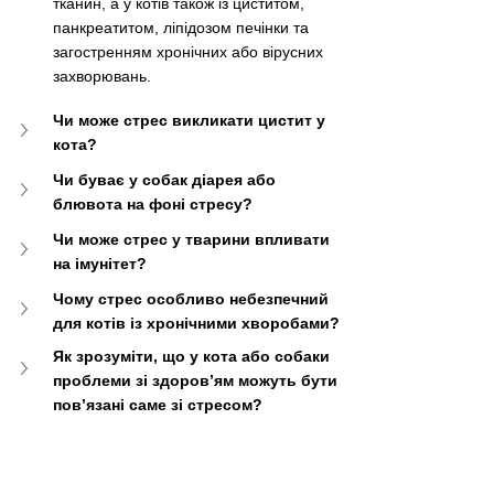
тканин, а у котів також із циститом, 
панкреатитом, ліпідозом печінки та 
загостренням хронічних або вірусних 
захворювань.
Чи може стрес викликати цистит у 
кота?
Чи буває у собак діарея або 
блювота на фоні стресу?
Чи може стрес у тварини впливати 
на імунітет?
Чому стрес особливо небезпечний 
для котів із хронічними хворобами?
Як зрозуміти, що у кота або собаки 
проблеми зі здоров’ям можуть бути 
пов’язані саме зі стресом?