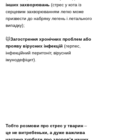
інших захворювань 
(стрес у кота із 
серцевим захворюванням легко може 
призвести до набряку легень і летального 
випадку);
🐱
Загострення хронічних проблем або 
прояву вірусних інфекцій 
(герпес, 
інфекційний перитоніт, вірусний 
імунодефіцит).
Тобто розмови про стрес у тварин 
–
це не витребеньки, а дуже важлива 
частина турботи про здоров’я наших 