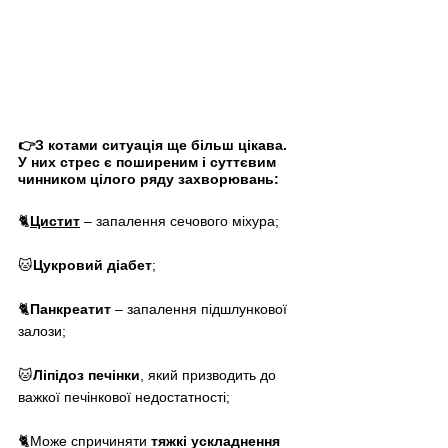
👉З котами ситуація ще більш цікава. 
У них стрес є поширеним і суттєвим 
чинником цілого ряду захворювань:
🐈
Цистит
– запалення сечового міхура;
🐱
Цукровий діабет
;
🐈
Панкреатит
 – запалення підшлункової 
залози;
🐱
Ліпідоз печінки
, який призводить до 
важкої печінкової недостатності;
🐈Може спричиняти 
тяжкі ускладнення 