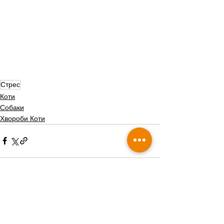
Стрес
Коти
Собаки
Хвороби Коти
Дивитися всі
Пов'язані пости