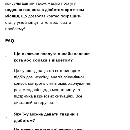
консультації ми також маємо послугу 
ведення пацієнта з діабетом протягом 
місяця
, що дозволяє кратно покращити 
стану улюбленця та контролювати 
проблему!
FAQ
Що включає послуга онлайн ведення 
кота або собаки з діабетом?
Це супровід пацієнта ветеринаром: 
підбір доз інсуліну, аналіз глікемічної 
кривої, контроль симптомів, харчування, 
рекомендації щодо моніторингу та 
підтримка в кризових ситуаціях. Все 
дистанційно і зручно.
Яку їжу можна давати тварині з 
діабетом?
Чи можна самому змінювати дозу 