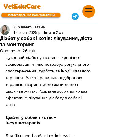
VetEduCare
Записатись на консультацію
Кириченко Тетяна
14 серп. 2025 р.
Читати 2 хв
Діабет у собак і котів: лікування, дієта
та моніторинг
Оновлено:
26 квіт.
Цукровий діабет у тварин – хронічне 
захворювання, яке потребує регулярного 
спостереження, турботи та іноді чималого 
терпіння. Але з правильно підібраною 
терапією тварина може жити довге і 
щасливе життя. Розглянемо, як виглядає 
ефективне лікування діабету в собак і 
котів.
Діабет у собак і котів 
–
Інсулінотерапія
Для більшості собак і котів інсулін – 