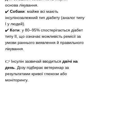
основа лікування. 
✔️ 
Собаки
: майже всі мають 
інсулінозалежний тип діабету (аналог типу 
I у людей). 
✔️ 
Коти
: у 80–95% спостерігається діабет 
типу II, що означає можливість ремісії за 
умови раннього виявлення й правильного 
лікування.
👉 Інсулін зазвичай вводиться 
двічі на 
день
. Дозу підбирає ветеринар за 
результатами кривої глюкози або 
моніторингу.