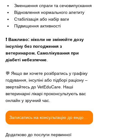
Зменшення спраги та сечовипускання
Відновлення нормального апетиту
Стабілізація або набір ваги
Підвищення активності
❗ Важливо: ніколи не змінюйте дозу 
інсуліну без погодження з 
ветеринаром. Самолікування при 
діабеті небезпечне
.
💬 Якщо ви хочете розібратись у графіку 
годування, інсуліні або підборі раціону – 
звертайтесь до VetEduCare. Наші 
ветеринарні лікарі проконсультують вас 
онлайн у зручний час.
Записатись на консультацію до ендокринолога
Додатково до послуги первинної 