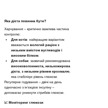
Яка дієта повинна бути?
Харчування – критично важлива частина 
контролю:
Для котів
: найкращим варіантом 
вважається 
вологий раціон з 
низьким вмістом вуглеводів і 
високим білком
.
Для собак
: зазвичай рекомендована 
високоволокниста, низькожирова 
дієта
, 
з низьким рівнем крохмалю
, 
яка стабілізує рівень глюкози.
Регулярне годування – двічі на день 
одночасно з ін’єкцією інсуліну – 
допомагає уникнути стрибків глюкози.
📈 Моніторинг глюкози