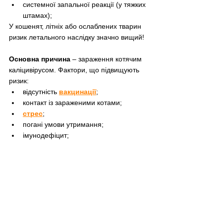
системної запальної реакції (у тяжких 
штамах);
У кошенят, літніх або ослаблених тварин 
ризик летального наслідку значно вищий!
Основна причина
 – зараження котячим 
каліцивірусом. Фактори, що підвищують 
ризик:
відсутність 
вакцинації
;
контакт із зараженими котами;
стрес
;
погані умови утримання;
імунодефіцит;