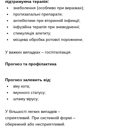
підтримуюча терапія:
знеболення (особливо при виразках);
протизапальні препарати;
антибіотики при вторинній інфекції;
інфузійна терапія при зневодненні;
стимуляція апетиту;
місцева обробка ротової порожнини;
У важких випадках – госпіталізація.
Прогноз та профілактика
Прогноз залежить від:
віку кота;
імунного статусу;
штаму вірусу;
У більшості легких випадків – 
сприятливий. При системній формі – 
обережний або несприятливий.