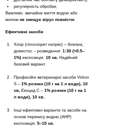
регулярність обробки;
Важливо: звичайне миття водою або 
милом 
не знищує вірус повністю
.
Ефективні засоби
Хлор (гіпохлорит натрію) – білизна, 
доместос – розведення: 
1:30 (≈0.5–
1%) 
експозиція: 
10 хв. 
Надійний 
базовий варіант.
Професійні ветеринарні засоби Virkon 
S – 
1% розчин (10 г на 1 л води), 10 
хв, 
Екоцид С – 
1% розчин (10 г на 1 
л води), 10 хв.
Інші ефективні варіанти та засоби на 
основі перекису водню (AHP) 
експозиція: 
5–10 хв.