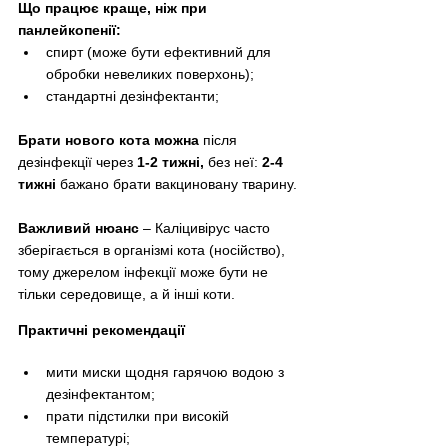
Що працює краще, ніж при 
панлейкопенії:
спирт (може бути ефективний для 
обробки невеликих поверхонь);
стандартні дезінфектанти;
Брати нового кота можна 
після 
дезінфекції через 
1-2 тижні, 
без неї: 
2-4 
тижні 
бажано брати вакциновану тварину.
Важливий нюанс 
– Каліцивірус часто 
зберігається в організмі кота (носійство), 
тому джерелом інфекції може бути не 
тільки середовище, а й інші коти.
Практичні рекомендації
мити миски щодня гарячою водою з 
дезінфектантом;
прати підстилки при високій 
температурі;