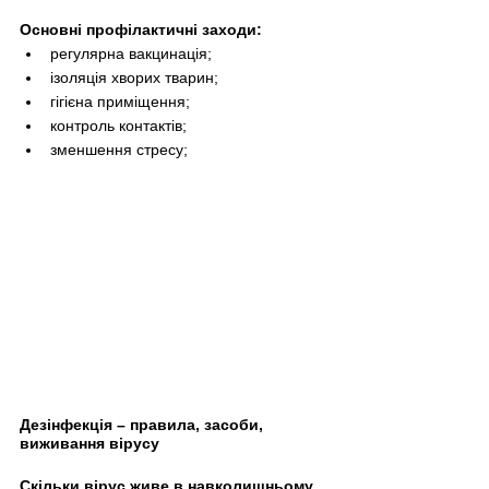
Основні профілактичні заходи:
регулярна вакцинація;
ізоляція хворих тварин;
гігієна приміщення;
контроль контактів;
зменшення стресу;
Дезінфекція – правила, засоби, 
виживання вірусу
Скільки вірус живе в навколишньому 