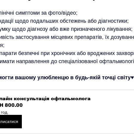
інічні симптоми за фото/відео;
дації щодо подальших обстежень або діагностики;
умку щодо діагнозу або вже призначеного лікування;
вість застосування місцевих препаратів, їх дозуванн
я;
репарати безпечні при хронічних або вроджених захво
имати направлення до спеціалізованої офтальмологіч
огти вашому улюбленцю в будь-якій точці світу♥️
лайн консультація офтальмолога
H 800.00
 год.
аписатися