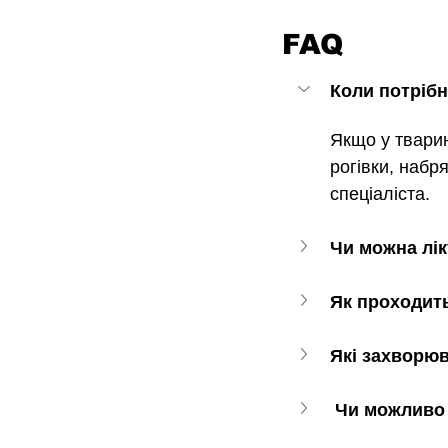
FAQ
Коли потріб
Якщо у тварин
рогівки, набр
спеціаліста.
Чи можна лік
Як проходит
Які захворю
 Чи можливо