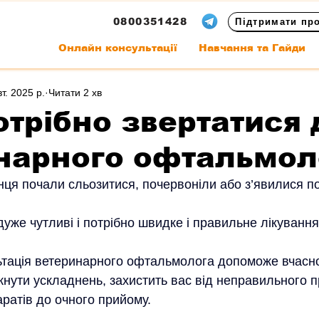
0800351428
Підтримати пр
Онлайн консультації
Навчання та Гайди
т. 2025 р.
Читати 2 хв
отрібно звертатися 
нарного офтальмол
ця почали сльозитися, почервоніли або з’явилися п
 дуже чутливі і потрібно швидке і правильне лікування
ультація ветеринарного офтальмолога допоможе вчасн
кнути ускладнень, захистить вас від неправильного п
ратів до очного прийому.