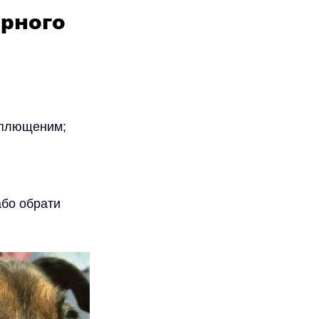
рного 
заплющеним;
або обрати 