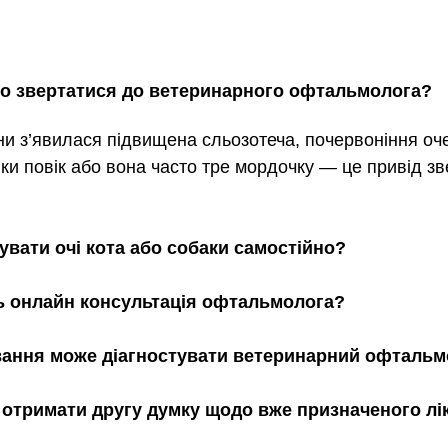
но звертатися до ветеринарного офтальмолога?
и з’явилася підвищена сльозотеча, почервоніння оче
яки повік або вона часто тре мордочку — це привід зв
увати очі кота або собаки самостійно?
ь онлайн консультація офтальмолога?
вання може діагностувати ветеринарний офтальм
 отримати другу думку щодо вже призначеного лі