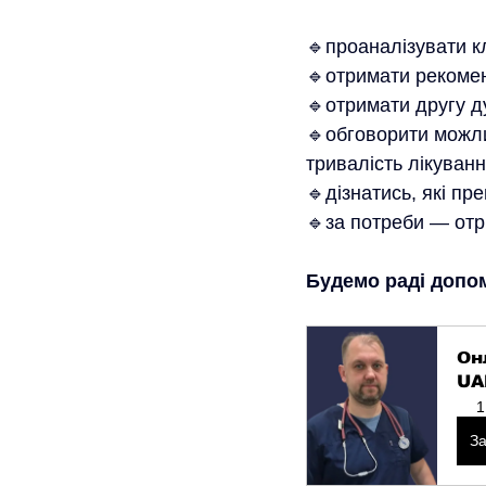
🔹проаналізувати кл
🔹отримати рекомен
🔹отримати другу д
🔹обговорити можли
тривалість лікуванн
🔹дізнатись, які п
🔹за потреби — отр
Будемо раді допом
Он
UA
1
З