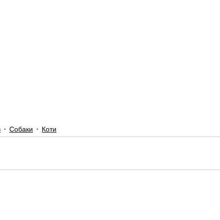
в
Собаки
Коти