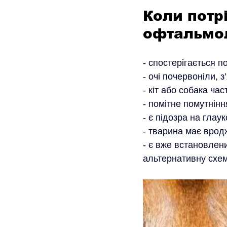
Коли потр
офтальмо
- cпостерігається п
- очі почервоніли, 
- кіт або собака ч
- помітне помутнінн
- є підозра на глау
- тварина має вродж
- є вже встановлени
альтернативну схем