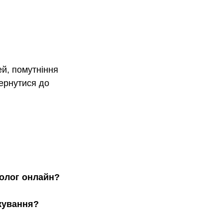
й, помутніння 
ернутися до 
олог онлайн?
кування?