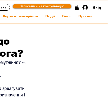
Записатись на консультацію
Вхід
оєкт
Корисні матеріали
Події
Блог
Про нас
до
ога?
омутніння? 👀
.
о зреагувати 
ризначення і 