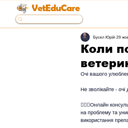
VetEduCare
Бусел Юрій
29 жов
Коли п
ветери
Очі вашого улюблен
Не зволікайте - очі
👨🏼‍⚕️Онлайн конс
на проблему та уни
використання препа