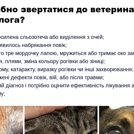
ібно звертатися до ветерина
лога?
осилена сльозотеча або виділення з очей;
з’явилось набрякання повік;
асто тре мордочку лапою, мружиться або тримає око 
я, плями, зміна кольору рогівки або зіниці;
кому, катаракту, виразку рогівки чи інші захворювання;
ені дефекти повік, вій, або після травми;
й діагноз і потрібно оцінити ефективність лікування 
у;