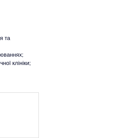
я та 
рюваннях;
ної клініки;