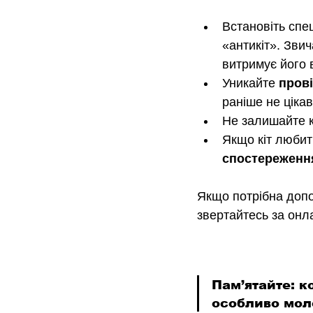
Встановіть спец
«антикіт». Звич
витримує його в
Уникайте 
прові
раніше не ціка
Не залишайте к
Якщо кіт любит
спостереженн
Якщо потрібна допом
звертайтесь за онл
Пам’ятайте: к
особливо моло