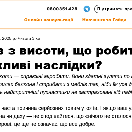
0800351428
Підтримати пр
Онлайн консультації
Навчання та Гайди
т. 2025 р.
Читати 3 хв
в з висоти, що роби
жливі наслідки?
 коти — справжні акробати. Вони здатні гуляти по п
илах балкона і стрибати з меблів так, ніби їм усе д
ть найспритніші пухнастики не застраховані від паді
 часта причина серйозних травм у котів. І якщо ваш 
она чи даху — не сподівайтеся, що «нічого не сталося
крові, це ще не означає, що все добре.