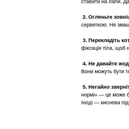
ставити на лапи. Д
 2. Огляньте зовні
серветкою. Не змащ
 3. Перекладіть к
фіксація тіла, щоб 
 4. Не давайте жод
Вони можуть бути т
 5. Негайно зверн
нормі» — це може бу
Іноді — киснева під