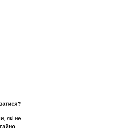
юватися?
ми
, які не 
гайно 