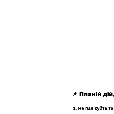
📌 Планій дій
 1. Не панікуйте т