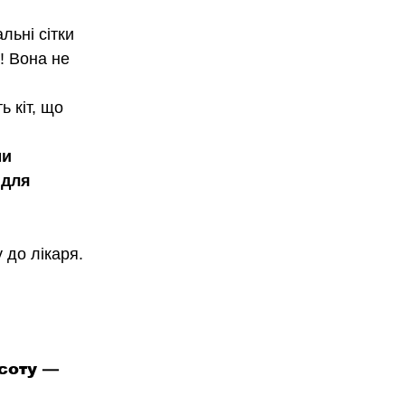
льні сітки 
! Вона не 
ь кіт, що 
ми
 для 
 до лікаря. 
соту — 