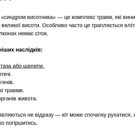
ий «синдром висотника» — це комплекс травм, які вин
 великої висоти. Особливо часто це трапляється влітк
лконах немає сіток.
іших наслідків:
таза або щелепи.
течі.
генів.
і травми.
рганів живота.
являються не відразу — кіт може спочатку рухатися, 
ко погіршитись.