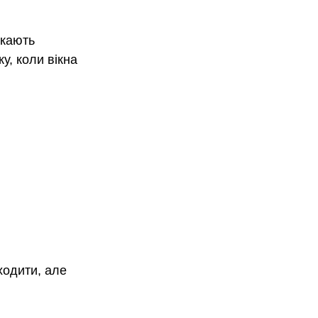
икають 
у, коли вікна 
ходити, але 