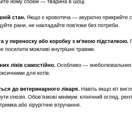
айте йому спокій — тварина в шоці.
шній стан. 
Якщо є кровотеча — акуратно прикрийте 
уйте рани, не накладайте пов'язки без потреби.
ота у переноску або коробку з м’якою підстилкою. 
не посилити можливі внутрішні травми.
них ліків самостійно. 
Особливо — знеболювальних 
оксичними для котів.
іться до ветеринарного лікаря. 
Навіть якщо кіт вигл
ти ілюзія. Обов’язкові мінімум: клінічний огляд, рент
тримка або хірургічне втручання.