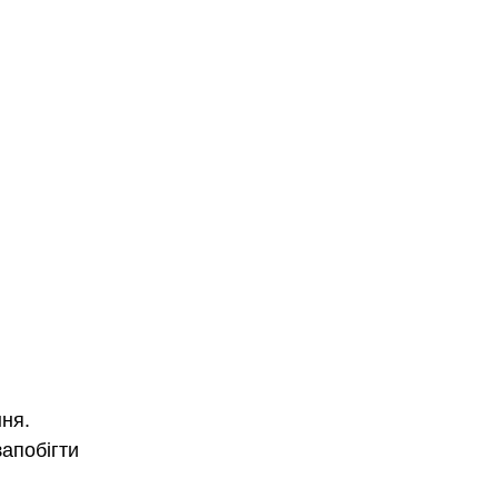
ня. 
апобігти 