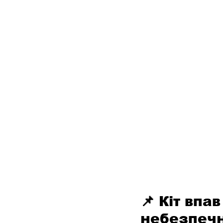
📌 Кіт впа
небезпеч