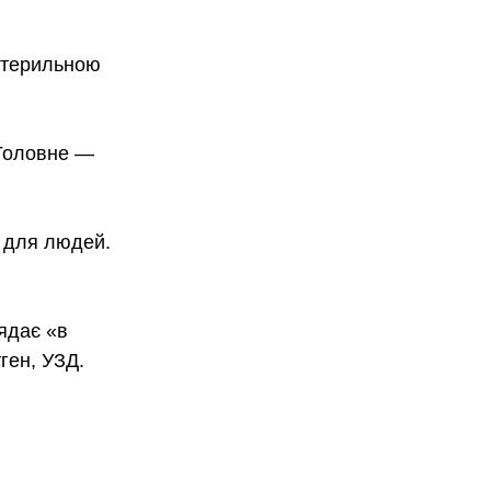
стерильною 
Головне — 
для людей. 
ядає «в 
ген, УЗД. 