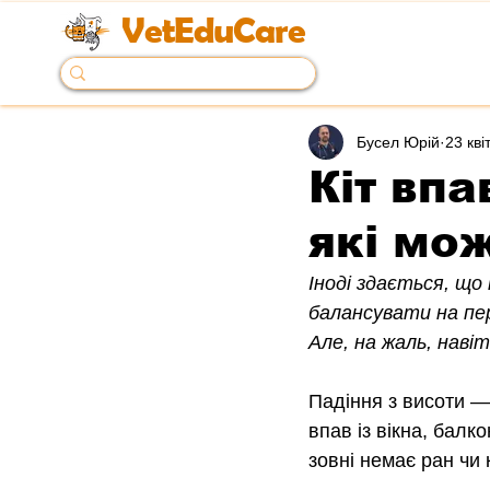
VetEduCare
Бусел Юрій
23 кві
Кіт впа
які мо
Іноді здається, що
балансувати на пер
Але, на жаль, наві
Падіння з висоти —
впав із вікна, балк
зовні немає ран чи 