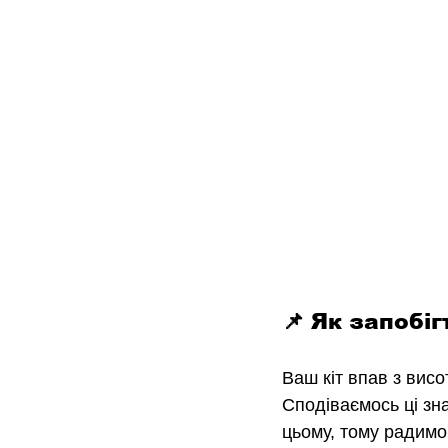
📌 Як запобіг
Ваш кіт впав з висо
Сподіваємось ці зна
цьому, тому
 радимо