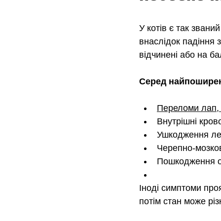
У котів є так зван
внаслідок падіння з
відчинені або на ба
Серед найпоширен
Переломи лап, 
Внутрішні крово
Ушкодження ле
Черепно-мозков
Пошкодження о
Іноді симптоми про
потім стан може різ