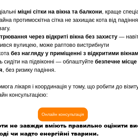
іальні 
міцні сітки на вікна та балкони
, краще спеціа
айна протимоскітна сітка не захищає кота від падіння
агу. 
трювання через відкриті вікна без захисту
 — навіт
вився вулицею, може раптово вистрибнути
ота 
без нагляду у приміщенні з відкритими вікна
ь сидіти на підвіконні — облаштуйте 
безпечне місце
я
, без ризику падіння.
ога лікаря і координація у тому, що робити до візиту
айн консультацією:
Онлайн консультація
оти не завжди вміють правильно оцінити ви
ді чи надто енергійні тварини.