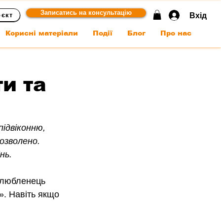
Записатись на консультацію
Вхід
оєкт
Корисні матеріали
Події
Блог
Про нас
ти та
ідвіконню, 
озволено. 
нь.
улюбленець 
». Навіть якщо 