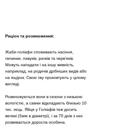
Раціон та розмноження:
Жаби-голіафи споживають насіння, 
личинки, павуків, рачків та червʼяків. 
Можуть нападати і на іншу живність, 
наприклад, на родичів дрібніших видів або 
на ящірок. Свою їжу проковтують у цілому 
вигляді.
Розмножуються вони в сезони з низькою 
вологістю, а самки відкладають близько 10 
тис. яєць. Яйця у Голіафів теж досить 
великі (5мм в діаметрі), і за 70 днів з них 
розвивається доросла особина.