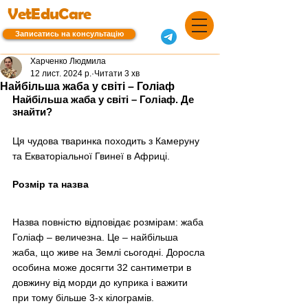
VetEduCare
Записатись на консультацію
Харченко Людмила
12 лист. 2024 р.
Читати 3 хв
Найбільша жаба у світі – Голіаф
Найбільша жаба у світі 
–
 Голіаф. Де 
знайти?
Ця чудова тваринка походить з Камеруну 
та Екваторіальної Гвинеї в Африці.
Розмір та назва
Назва повністю відповідає розмірам: жаба 
Голіаф 
–
 величезна. Це 
–
 найбільша 
жаба, що живе на Землі сьогодні. Доросла 
особина може досягти 32 сантиметри в 
довжину від морди до куприка і важити 
при тому більше 3-х кілограмів. 