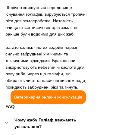
Щорічно знищується середовище 
існування голіафів, вирубуються тропічні 
ліси для землеробства. Натомість 
очищаються тисячі гектарів землі, де 
раніше були водойми для цих жаб.
Багато колись чистих водойм наразі 
сильно забруднені хімічними та 
токсичними відходами. Браконьєри 
використовують небезпечні кислоти для 
лову риби, через що голіафи, які 
обирають чисті та насичені киснем води, 
покидають забруднені ріки та гинуть.
Ветеринарна онлайн консультація
FAQ
Чому жабу Голіаф вважають 
унікальною?