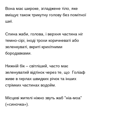
Вона має широке, згладжене тіло, яке 
вміщує також трикутну голову без помітної 
шиї. 
Спина жаби, голова, і верхня частина ніг 
темно-сірі, іноді трохи коричневаті або 
зеленкуваті, вкриті крихітними 
бородавками. 
Нижній бік 
–
 світліший, часто має 
зеленуватий відтінок через те, що  Голіаф 
живе в гирлах швидких річок та інших 
стрімких частинах водойм. 
Місцеві жителі ніжно звуть жаб "ніа-моа" 
(«синочка»).