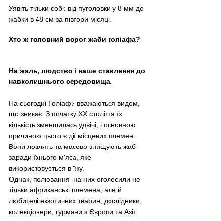
Уявіть тільки собі: від пуголовки у 8 мм до 
жабки в 48 см за півтори місяці.
Хто ж головний ворог жаби голіафа?
На жаль, людство і наше ставлення до 
навколишнього середовища.
На сьогодні Голіафи вважаються видом, 
що зникає. З початку XX століття їх 
кількість зменшилась удвічі, і основною 
причиною цього є дії місцевих племен. 
Вони ловлять та масово знищують жаб 
заради їхнього м'яса, яке 
використовується в їжу.
Однак, полювання  на них оголосили не 
тільки африканські племена, але й 
любителі екзотичних тварин, дослідники, 
колекціонери, гурмани з Європи та Азії.