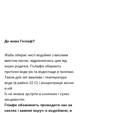
Де живе Голіаф?
Жаба обирає чисті водойми з високим 
вмістом кисню, відрізняючись цим від 
інших родичок. Голіафи обирають 
проточні води рік та водоспади в тропіках. 
Також для неї важлива і температура 
води (в районі 22 С) і концентрація кисню 
в ній. 
Їх не можна зустріти в сонячних і сухих 
місцевостях.
Гліафи обожнюють проводити час на 
скелях і камінні поруч із водоймою, в 