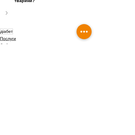
тварини?
діабет
Послуги
Собаки
Коти
Дивитися всі
Пов'язані пости