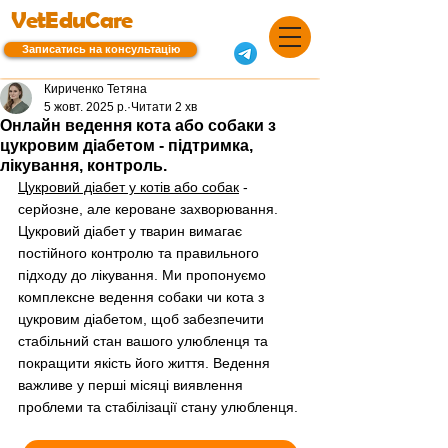
VetEduCare
Записатись на консультацію
Кириченко Тетяна
5 жовт. 2025 р.
Читати 2 хв
Онлайн ведення кота або собаки з
цукровим діабетом - підтримка,
лікування, контроль.
Цукровий діабет у котів або собак
 - 
серйозне, але кероване захворювання. 
Цукровий діабет у тварин вимагає 
постійного контролю та правильного 
підходу до лікування. Ми пропонуємо 
комплексне ведення собаки чи кота з 
цукровим діабетом, щоб забезпечити 
стабільний стан вашого улюбленця та 
покращити якість його життя. Ведення 
важливе у перші місяці виявлення 
проблеми та стабілізації стану улюбленця.