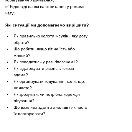
✅ Відповіді на всі ваші питання у режимі 
чату; 
Які ситуації ми допомагаємо вирішити?
Як правильно колоти інсулін і яку дозу 
обрати?
Що робити, якщо кіт не їсть або 
млявий?
Як поводитись у разі гіпоглікемії?
Як відстежувати рівень глюкози 
вдома?
Як організувати годування: коли, що, 
як часто?
Як зрозуміти, чи потрібна корекція 
лікування?
Що важливо здати з аналізів і як часто 
їх повторювати?