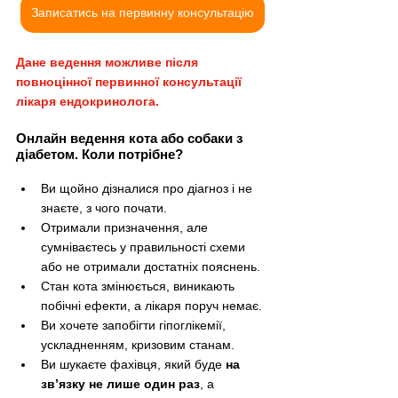
Записатись на первинну консультацію
Дане ведення можливе після 
повноцінної первинної консультації 
лікаря ендокринолога.
Онлайн ведення кота або собаки з 
діабетом. Коли потрібне?
Ви щойно дізналися про діагноз і не 
знаєте, з чого почати.
Отримали призначення, але 
сумніваєтесь у правильності схеми 
або не отримали достатніх пояснень.
Стан кота змінюється, виникають 
побічні ефекти, а лікаря поруч немає.
Ви хочете запобігти гіпоглікемії, 
ускладненням, кризовим станам.
Ви шукаєте фахівця, який буде 
на 
зв’язку не лише один раз
, а 