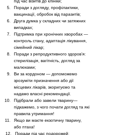
під час візитів до клініки;
Поради з догляду, профілактики, 
вакцинації, обробок від паразитів;
Друга думка у складних чи затяжних 
випадках;
Підтримка при хронічних хворобах — 
контроль стану, адаптація лікування, 
сімейний лікар;
Поради з репродуктивного здоров’я: 
стерилізація, вагітність, догляд за 
малюками;
Ви за кордоном — допоможемо 
зрозуміти призначення або дії 
місцевих лікарів, зкоригуємо та 
надамо власні рекомендації.
Підібрали або завели тварину— 
підкажемо, з чого почати догляд та які 
правила утримання!
Якщо ви маєте екзотичну тварину, 
або птаха!
12.   Поради під час подорожей: 