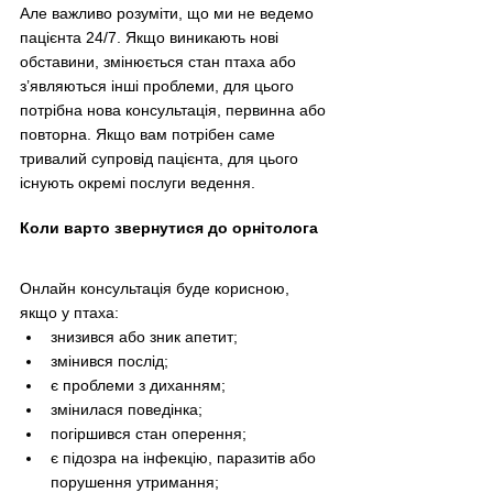
Але важливо розуміти, що ми не ведемо 
пацієнта 24/7. Якщо виникають нові 
обставини, змінюється стан птаха або 
з’являються інші проблеми, для цього 
потрібна нова консультація, первинна або 
повторна. Якщо вам потрібен саме 
тривалий супровід пацієнта, для цього 
існують окремі послуги ведення.
Коли варто звернутися до орнітолога
Онлайн консультація буде корисною, 
якщо у птаха:
знизився або зник апетит;
змінився послід;
є проблеми з диханням;
змінилася поведінка;
погіршився стан оперення;
є підозра на інфекцію, паразитів або 
порушення утримання;