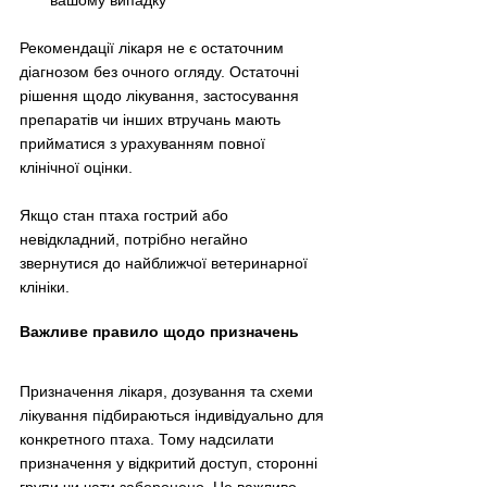
Рекомендації лікаря не є остаточним 
діагнозом без очного огляду. Остаточні 
рішення щодо лікування, застосування 
препаратів чи інших втручань мають 
прийматися з урахуванням повної 
клінічної оцінки.
Якщо стан птаха гострий або 
невідкладний, потрібно негайно 
звернутися до найближчої ветеринарної 
клініки.
Важливе правило щодо призначень
Призначення лікаря, дозування та схеми 
лікування підбираються індивідуально для 
конкретного птаха. Тому надсилати 
призначення у відкритий доступ, сторонні 
групи чи чати заборонено. Це важливо 