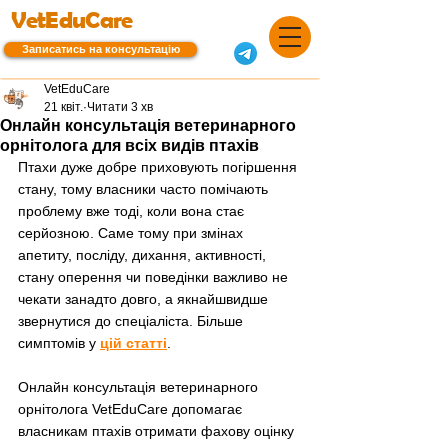
VetEduCare
Записатись на консультацію
VetEduCare
21 квіт.
Читати 3 хв
Онлайн консультація ветеринарного
орнітолога для всіх видів птахів
Птахи дуже добре приховують погіршення 
стану, тому власники часто помічають 
проблему вже тоді, коли вона стає 
серйозною. Саме тому при змінах 
апетиту, посліду, дихання, активності, 
стану оперення чи поведінки важливо не 
чекати занадто довго, а якнайшвидше 
звернутися до спеціаліста. Більше 
симптомів у 
цій статті
.
Онлайн консультація ветеринарного 
орнітолога VetEduCare допомагає 
власникам птахів отримати фахову оцінку 