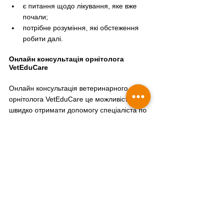
є питання щодо лікування, яке вже 
почали;
потрібне розуміння, які обстеження 
робити далі.
Онлайн консультація орнітолога 
VetEduCare
Онлайн консультація ветеринарного 
орнітолога VetEduCare це можливість 
швидко отримати допомогу спеціаліста по 
птахах, не відкладаючи вирішення 
проблеми.
Якщо вас турбує стан вашого птаха або 
ви не впевнені, як діяти далі, звертайтесь 
у Telegram: 
@veteducare
або 
реєструйтесь прямо на сайті на зручний 
день і час.
Консультація орнітолога по 