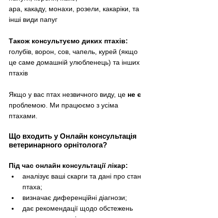
ара, какаду, монахи, розели, какаріки, та 
інші види папуг
Також консультуємо диких птахів: 
голубів, ворон, сов, чапель, курей (якщо 
це саме домашній улюбленець) та інших 
птахів
Якщо у вас птах незвичного виду, це 
не є
проблемою. Ми працюємо з усіма 
птахами.
Що входить у Онлайн консультація 
ветеринарного орнітолога?
Під час онлайн консультації лікар:
аналізує ваші скарги та дані про стан 
птаха;
визначає диференційні діагнози;
дає рекомендації щодо обстежень 