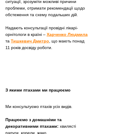
ситуації, зрозуміти можливі причини 
проблеми, отримати рекомендації щодо 
обстеження та схему подальших дій.
Надають консультації провідні лікарі-
орнітологи в країн
і – 
Харченко Людмила
та 
Тишкевич Дмитро
, що мають понад 
11 років досвіду роботи.
З якими птахами ми працюємо
Ми консультуємо птахів усіх видів.
Працюємо з домашніми та 
декоративними птахами: 
хвилясті 
папуги, корели, жако,