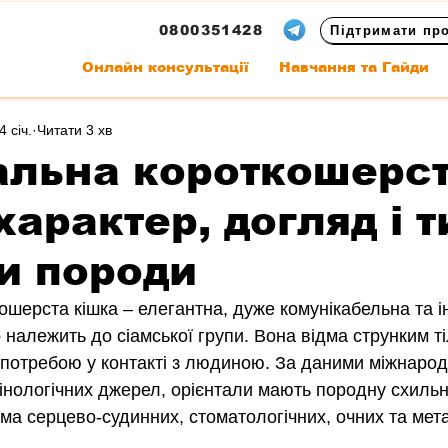
0800351428
Підтримати пр
Онлайн консультації
Навчання та Гайди
4 січ.
Читати 3 хв
альна короткошерс
характер, догляд і т
и породи
ошерста кішка – елегантна, дуже комунікабельна та і
 належить до сіамської групи. Вона відма струнким т
потребою у контакті з людиною. За даними міжнарод
інологічних джерел, орієнтали мають породну схильні
ма серцево-судинних, стоматологічних, очних та мет