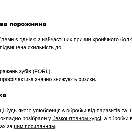
това порожнина
блеми є однією з найчастіших причин хронічного болю 
 підвищена схильність до:
ражень зубів (FORL).
 профілактика значно знижують ризики. 
ка
ці будь-якого улюбленця є обробки від паразитів та 
окладно розібрали у 
безкоштовном курсі
,
 а обробки в
ах за 
цим посиланням
.