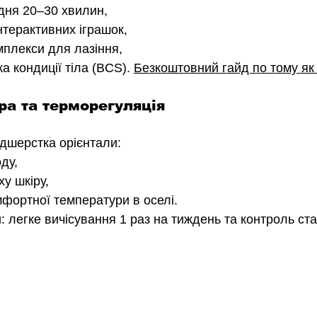
одня 20–30 хвилин,
нтерактивних іграшок,
мплекси для лазіння,
а кондиції тіла (BCS). 
Безкоштовний гайд по тому як
ра та терморегуляція
ідшерстка орієнтали:
ду,
у шкіру,
фортної температури в оселі.
 легке вичісування 1 раз на тиждень та контроль ста