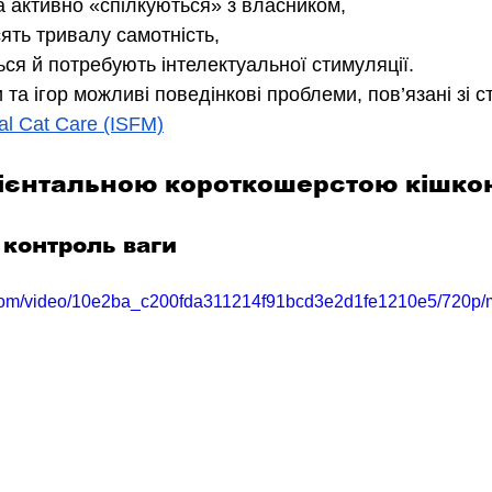
та активно «спілкуються» з власником,
ять тривалу самотність,
ся й потребують інтелектуальної стимуляції.
и та ігор можливі поведінкові проблеми, пов’язані зі с
nal Cat Care (ISFM)
рієнтальною короткошерстою кішко
і контроль ваги
ic.com/video/10e2ba_c200fda311214f91bcd3e2d1fe1210e5/720p/