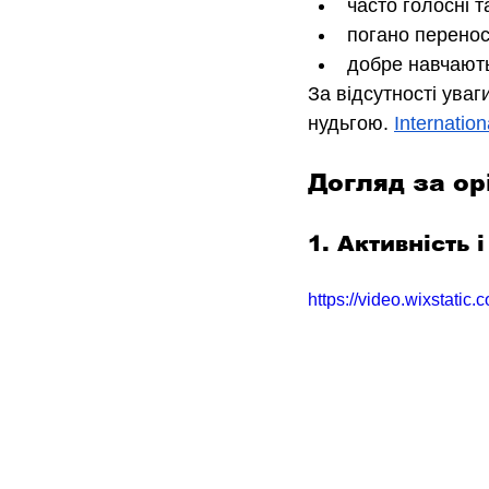
часто голосні 
погано перенос
добре навчають
За відсутності уваг
нудьгою. 
Internatio
Догляд за о
1. Активність 
https://video.wixstat