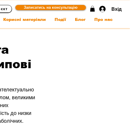
Записатись на консультацію
Вхід
оєкт
Корисні матеріали
Події
Блог
Про нас
та
ипові
нтелектуально 
ілом, великими 
них 
сть до низки 
аболічних.