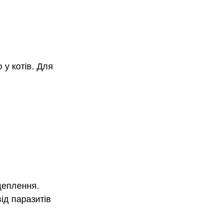
у котів. Для 
щеплення.
ід паразитів 