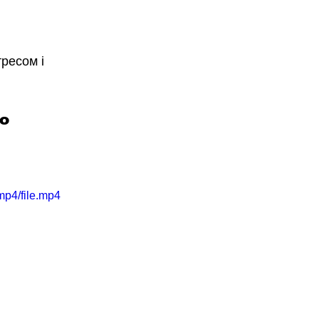
тресом і 
ю
mp4/file.mp4