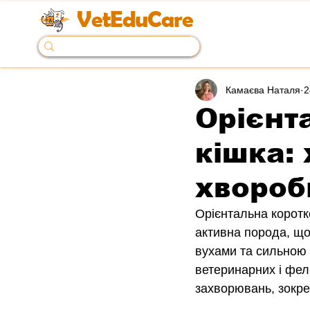
VetEduCare
Камаєва Наталя
2
Орієнт
кішка: 
хвороб
Орієнтальна коротк
активна порода, що
вухами та сильною 
ветеринарних і фел
захворювань, зокре