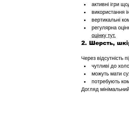
активні ігри щ
використання і
вертикальні ко
регулярна оцінк
оцінку тут.
2. Шерсть, шкі
Через відсутність п
чутливі до холо
можуть мати сух
потребують ком
Догляд мінімальний: