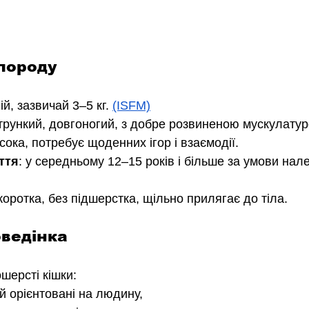
породу
ій, зазвичай 3–5 кг. 
(ISFM)
стрункий, довгоногий, з добре розвиненою мускулатур
исока, потребує щоденних ігор і взаємодії. 
ття
: у середньому 12–15 років і більше за умови нал
коротка, без підшерстка, щільно прилягає до тіла.
оведінка
шерсті кішки:
й орієнтовані на людину,