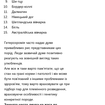
 Ши-тцу
 Бордер-коллі
 Далматин
 Німецький дог
 Шетландська вівчарка
 Бігль
 Австралійська вівчарка
Гетерохромія часто надає дуже 
привабливих рис представникам цих 
порід. Люди зазвичай дуже позитивно 
реагують на зовнішній вигляд таких 
улюбленців. 
Але все ж таки варто пам’ятати, що це 
стан на грані норми і патології і він може 
бути пов’язаний з іншими проблемами із 
здоров’ям, тому варто враховувати це при 
підборі пар для племінного розведення, 
враховуючи особливості і генетику 
конкретної породи. 
Занадто часто людська жага до 