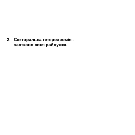
Секторальна гетерохромія - 
частково синя райдужка.