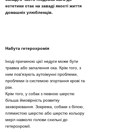
естетики стає на заваді якості життя 
домашніх улюбленців. 
Набута гетерохромія
Іноді причиною цієї недуги може бути 
травма або запалення ока. Крім того, з 
ним пов’язують аутоімунні проблеми, 
проблеми із системою згортання крові та 
рак.
Крім того, у собак з певною шерстю 
більша ймовірність розвитку 
захворювання. Зокрема, собаки з білою, 
плямистою шерстю або шерстю кольору 
мерл навколо голови схильні до 
гетерохромії.