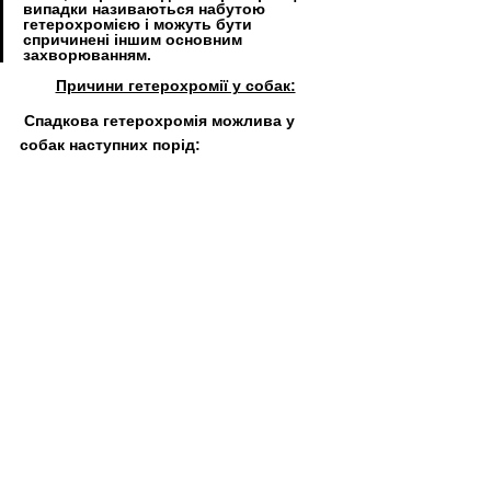
випадки називаються набутою 
гетерохромією і можуть бути 
спричинені іншим основним 
захворюванням. 
Причини гетерохромії у собак:
Спадкова гетерохромія можлива у 
собак наступних порід: 