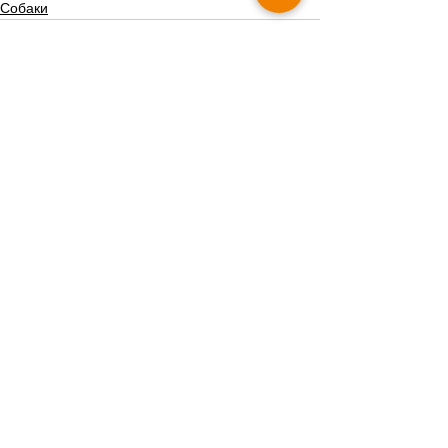
Собаки
Дивитися всі
Пов'язані пости