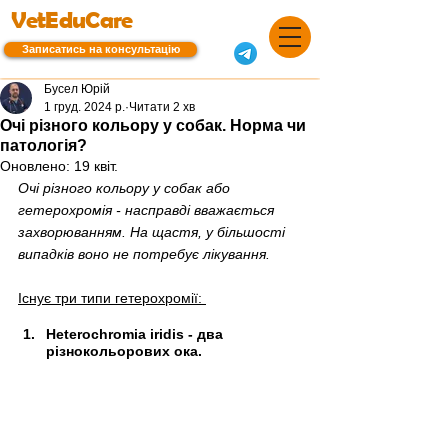
VetEduCare
Записатись на консультацію
Бусел Юрій
1 груд. 2024 р.
Читати 2 хв
Очі різного кольору у собак. Норма чи
патологія?
Оновлено:
19 квіт.
Очі різного кольору у собак або 
гетерохромія - насправді вважається 
захворюванням. На щастя, у більшості 
випадків воно не потребує лікування. 
Існує три типи гетерохромії: 
Heterochromia iridis - два 
різнокольорових ока.