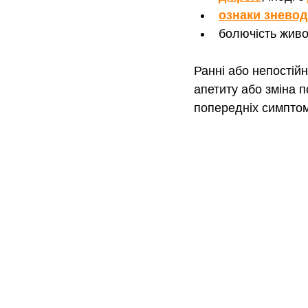
ознаки знево
болючість живо
Ранні або непостій
апетиту або зміна 
попередніх симптом