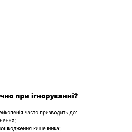
чно при ігноруванні?
ейкопенія часто призводить до:
нення;
 пошкодження кишечника;