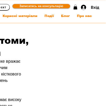
Записатись на консультацію
Вхід
оєкт
Корисні матеріали
Події
Блог
Про нас
томи,
а
яке вражає 
чим 
кісткового 
нень 
 має високу 