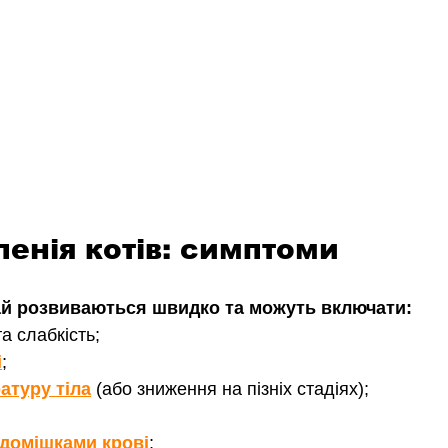
енія котів: симптоми
й розвиваються швидко та можуть включати:
а слабкість;
і
;
атуру тіла
 (або зниження на пізніх стадіях);
домішками крові
;