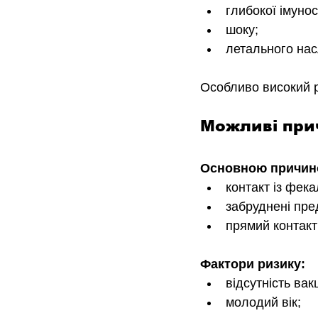
глибокої імунос
шоку;
летального нас
Особливо високий р
Можливі при
Основною причино
контакт із фек
забруднені пред
прямий контакт
Фактори ризику:
відсутність вак
молодий вік;