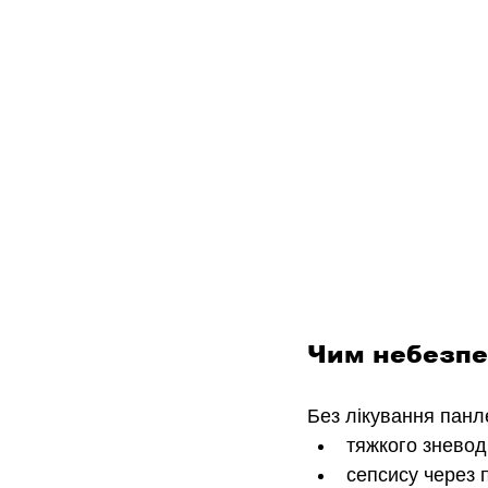
Чим небезпе
Без лікування панл
тяжкого зневод
сепсису через