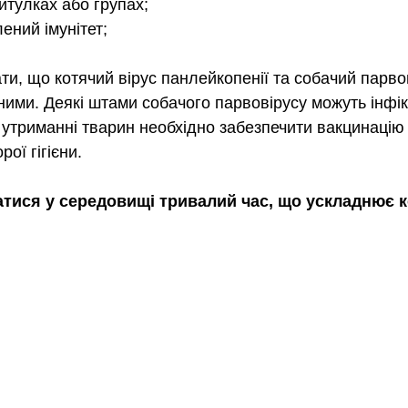
итулках або групах;
ений імунітет;
и, що котячий вірус панлейкопенії та собачий парвов
ими. Деякі штами собачого парвовірусу можуть інфіку
 утриманні тварин необхідно забезпечити вакцинацію о
ої гігієни.
атися у середовищі тривалий час, що ускладнює 