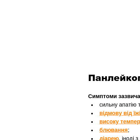
Панлейкоп
Симптоми зазвича
сильну апатію т
відмову від їж
високу темпер
блювання
;
діарею
, іноді з 