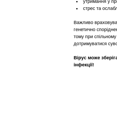
утримання у пр
стрес та ослабл
Важливо враховуват
генетично споріднен
тому при спільному
дотримуватися сувор
Вірус може зберіг
інфекції!