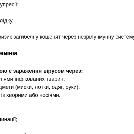
упресії;
лідку.
изик загибелі у кошенят через незрілу імунну систему
чини
ю є зараження вірусом через:
аліями інфікованих тварин;
мети (миски, лотки, одяг, руки);
 із хворими або носіями.
цинації;