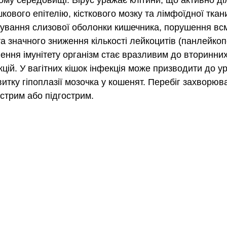
ьому середовищі. Вірус уражає клітини, що активно ді
кового епітелію, кісткового мозку та лімфоїдної ткан
ування слизової оболонки кишечника, порушення вс
 значного зниження кількості лейкоцитів (панлейкопе
лення імунітету організм стає вразливим до вторинних
кцій. У вагітних кішок інфекція може призводити до у
витку гіпоплазії мозочка у кошенят. Перебіг захворю
острим або підгострим.