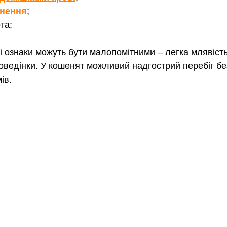
днення
;
та;
ні ознаки можуть бути малопомітними – легка млявіст
поведінки. У кошенят можливий надгострий перебіг б
ів.