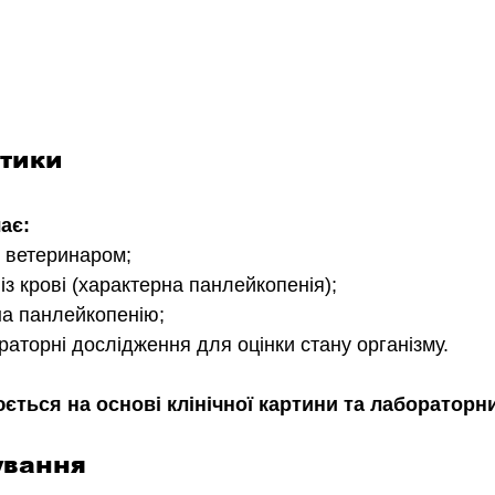
стики
ає:
д ветеринаром;
із крові (характерна панлейкопенія);
на панлейкопенію;
раторні дослідження для оцінки стану організму.
ється на основі клінічної картини та лабораторн
ування