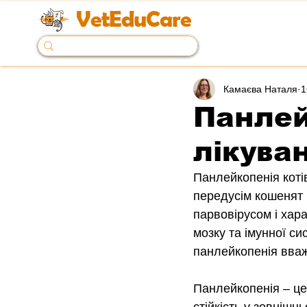
VetEduCare
Камаєва Наталя
1
Панлей
лікува
Панлейкопенія коті
передусім кошенят 
парвовірусом і хар
мозку та імунної си
панлейкопенія вваж
Панлейкопенія – це