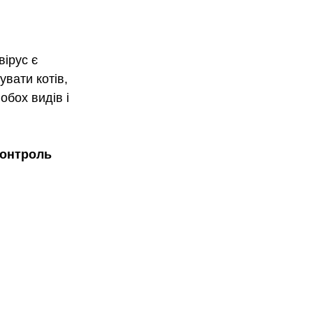
ірус є 
вати котів, 
бох видів і 
контроль 