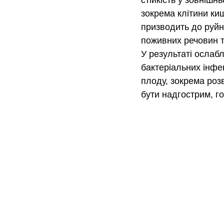
стійкість у зовнішн
зокрема клітини киш
призводить до руйн
поживних речовин та
У результаті ослаб
бактеріальних інфе
плоду, зокрема роз
бути надгострим, г