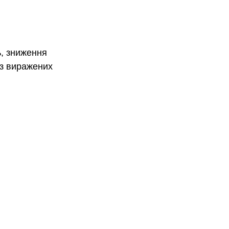
ь, зниження 
ез виражених 