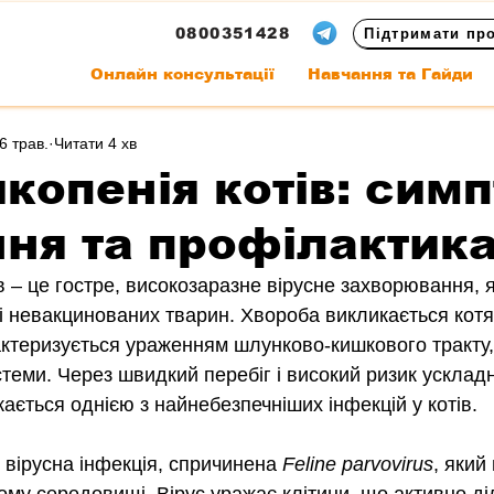
0800351428
Підтримати пр
Онлайн консультації
Навчання та Гайди
6 трав.
Читати 4 хв
копенія котів: симп
ння та профілактик
в – це гостре, високозаразне вірусне захворювання, 
і невакцинованих тварин. Хвороба викликається котя
актеризується ураженням шлунково-кишкового тракту, 
стеми. Через швидкий перебіг і високий ризик усклад
ається однією з найнебезпечніших інфекцій у котів.
 вірусна інфекція, спричинена 
Feline parvovirus
, який