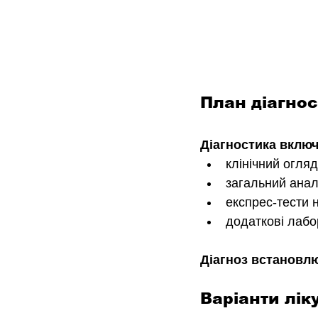
План діагно
Діагностика включ
клінічний огля
загальний анал
експрес-тести 
додаткові лабо
Діагноз встановлю
Варіанти лік