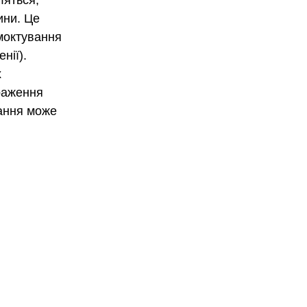
ляться, 
ини. Це 
моктування 
нії).
 
раження 
вання може 