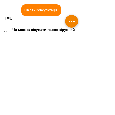
Онлан консультація
FAQ
Чи можна лікувати парвовірусний 
ентерит вдома?
У більшості випадків домашнє лікування 
є недостатнім і небезпечним. 
Захворювання швидко призводить до 
зневоднення та ускладнень, які 
потребують інтенсивної терапії. 
Ветеринарний контроль є критично 
важливим для виживання тварини.
Скільки триває хвороба?
Чи заразний парвовірус?