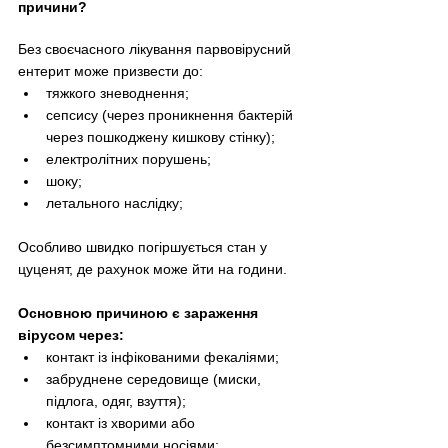
причини?
Без своєчасного лікування парвовірусний 
ентерит може призвести до:
тяжкого зневоднення;
сепсису (через проникнення бактерій 
через пошкоджену кишкову стінку);
електролітних порушень;
шоку;
летального наслідку;
Особливо швидко погіршується стан у 
цуценят, де рахунок може йти на години.
Основною причиною є зараження 
вірусом через:
контакт із інфікованими фекаліями;
забруднене середовище (миски, 
підлога, одяг, взуття);
контакт із хворими або 
безсимптомними носіями;