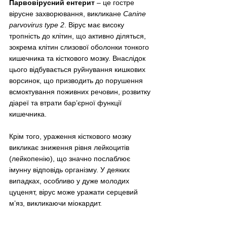
Парвовірусний ентерит
 – це гостре 
вірусне захворювання, викликане 
Canine 
parvovirus type 2
. Вірус має високу 
тропність до клітин, що активно діляться, 
зокрема клітин слизової оболонки тонкого 
кишечника та кісткового мозку. Внаслідок 
цього відбувається руйнування кишкових 
ворсинок, що призводить до порушення 
всмоктування поживних речовин, розвитку 
діареї та втрати бар’єрної функції 
кишечника.
Крім того, ураження кісткового мозку 
викликає зниження рівня лейкоцитів 
(лейкопенію), що значно послаблює 
імунну відповідь організму. У деяких 
випадках, особливо у дуже молодих 
цуценят, вірус може уражати серцевий 
м’яз, викликаючи міокардит.