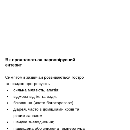
Як проявляється парвовірусний 
ентерит
Симптоми зазвичай розвиваються гостро 
та швидко прогресують:
сильна млявість, апатія;
відмова від їжі та води;
блювання (часто багаторазове);
діарея, часто з домішками крові та 
різким запахом;
швидке зневоднення;
підвищена або знижена температура 