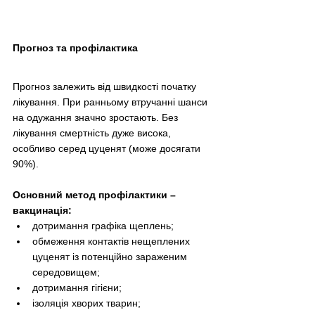
Прогноз та профілактика
Прогноз залежить від швидкості початку 
лікування. При ранньому втручанні шанси 
на одужання значно зростають. Без 
лікування смертність дуже висока, 
особливо серед цуценят (може досягати 
90%).
Основний метод профілактики – 
вакцинація:
дотримання графіка щеплень;
обмеження контактів нещеплених 
цуценят із потенційно зараженим 
середовищем;
дотримання гігієни;
ізоляція хворих тварин;