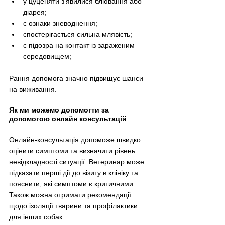
у цуценяти з’явилися блювання або 
діарея;
є ознаки зневоднення;
спостерігається сильна млявість;
є підозра на контакт із зараженим 
середовищем;
Рання допомога значно підвищує шанси 
на виживання.
Як ми можемо допомогти за 
допомогою онлайн консультацій
Онлайн-консультація допоможе швидко 
оцінити симптоми та визначити рівень 
невідкладності ситуації. Ветеринар може 
підказати перші дії до візиту в клініку та 
пояснити, які симптоми є критичними. 
Також можна отримати рекомендації 
щодо ізоляції тварини та профілактики 
для інших собак.