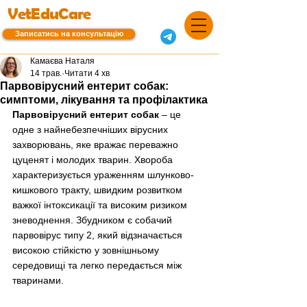
VetEduCare
Записатись на консультацію
Камаєва Наталя
14 трав.
Читати 4 хв
Парвовірусний ентерит собак:
симптоми, лікування та профілактика
Парвовірусний ентерит собак
 – це 
одне з найнебезпечніших вірусних 
захворювань, яке вражає переважно 
цуценят і молодих тварин. Хвороба 
характеризується ураженням шлунково-
кишкового тракту, швидким розвитком 
важкої інтоксикації та високим ризиком 
зневоднення. Збудником є собачий 
парвовірус типу 2, який відзначається 
високою стійкістю у зовнішньому 
середовищі та легко передається між 
тваринами.