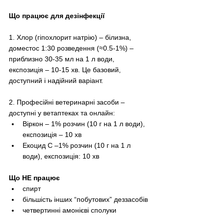
Що працює для дезінфекції
1. Хлор (гіпохлорит натрію) – білизна, 
доместос 1:30 розведення (≈0.5-1%) – 
приблизно 30-35 мл на 1 л води, 
експозиція – 10-15 хв. Це базовий, 
доступний і надійний варіант.
2. Професійні ветеринарні засоби – 
доступні у ветаптеках та онлайн:
Віркон – 1% розчин (10 г на 1 л води), 
експозиція – 10 хв
Екоцид С –1% розчин (10 г на 1 л 
води), експозиція: 10 хв
Що НЕ працює
спирт
більшість інших “побутових” деззасобів
четвертинні амонієві сполуки