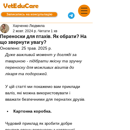
VetEduCare
Записатись на консультацію
Харченко Людмила
2 жовт. 2024 р.
Читати 1 хв
Переноски для птахів. Як обрати? На
що звернути увагу?
Оновлено:
25 трав. 2025 р.
Дуже важливий момент у догляді за 
твариною - підібрати якісну та зручну 
переноску для можливих візитів до 
лікаря та подорожей.
У цій статті ми покажемо вам приклади 
валіз, які можна використовувати і 
вважати безпечними для пернатих друзів. 
Картонна коробка. 
Чудовий приклад як зробити добре 
вентильовану переноску з картонної 