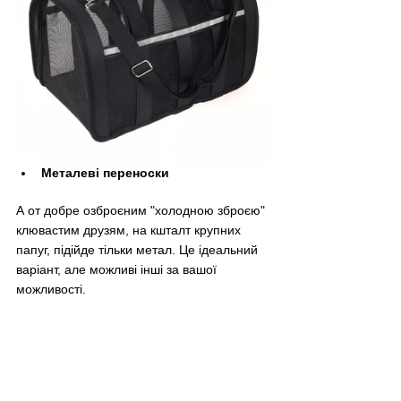
Металеві переноски
А от добре озброєним "холодною зброєю" 
клювастим друзям, на кшталт крупних 
папуг, підійде тільки метал. Це ідеальний 
варіант, але можливі інші за вашої 
можливості.