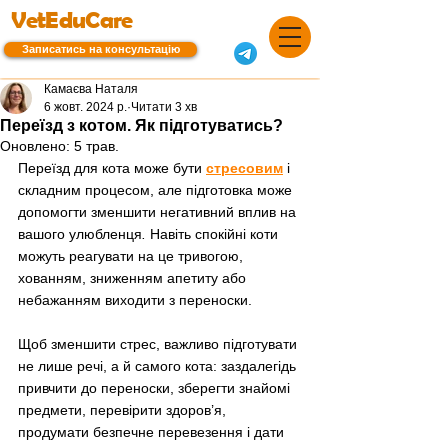
VetEduCare
Записатись на консультацію
Камаєва Наталя
6 жовт. 2024 р.
Читати 3 хв
Переїзд з котом. Як підготуватись?
Оновлено:
5 трав.
Переїзд для кота може бути 
стресовим
 і 
складним процесом, але підготовка може 
допомогти зменшити негативний вплив на 
вашого улюбленця
. 
Навіть спокійні коти 
можуть реагувати на це тривогою, 
хованням, зниженням апетиту або 
небажанням виходити з переноски.
Щоб зменшити стрес, важливо підготувати 
не лише речі, а й самого кота: заздалегідь 
привчити до переноски, зберегти знайомі 
предмети, перевірити здоров’я, 
продумати безпечне перевезення і дати 