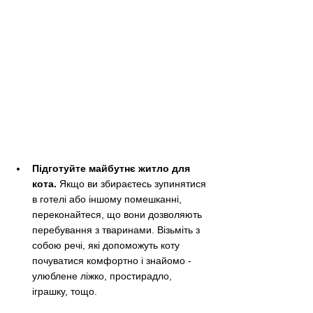
Підготуйте майбутнє житло для 
кота.
 Якщо ви збираєтесь зупинятися 
в готелі або іншому помешканні, 
переконайтеся, що вони дозволяють 
перебування з тваринами. Візьміть з 
собою речі, які допоможуть коту 
почуватися комфортно і знайомо - 
улюблене ліжко, простирадло, 
іграшку, тощо.