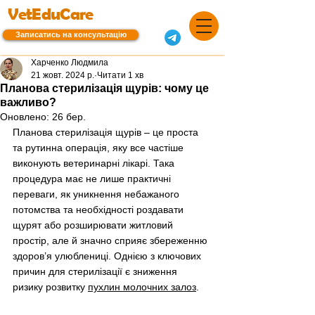
VetEduCare
Записатись на консультацію
Харченко Людмила
21 жовт. 2024 р.
Читати 1 хв
Планова стерилізація щурів: чому це
важливо?
Оновлено:
26 бер.
Планова стерилізація щурів – це проста 
та рутинна операція, яку все частіше 
виконують ветеринарні лікарі. Така 
процедура має не лише практичні 
переваги, як уникнення небажаного 
потомства та необхідності роздавати 
щурят або розширювати житловий 
простір, але й значно сприяє збереженню 
здоров’я улюблениці. Однією з ключових 
причин для стерилізації є зниження 
ризику розвитку 
пухлин молочних залоз
.