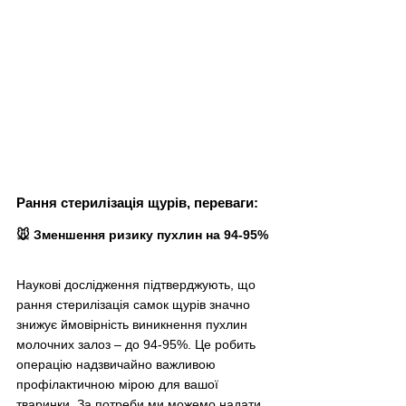
Рання стерилізація щурів, переваги:
🐭 Зменшення ризику пухлин на 94-95%
Наукові дослідження підтверджують, що 
рання стерилізація самок щурів значно 
знижує ймовірність виникнення пухлин 
молочних залоз – до 94-95%. Це робить 
операцію надзвичайно важливою 
профілактичною мірою для вашої 
тваринки. За потреби ми можемо надати 