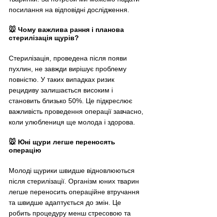
посилання на відповідні дослідження.
🐭 Чому важлива рання і планова 
стерилізація щурів?
Стерилізація, проведена після появи 
пухлин, не завжди вирішує проблему 
повністю. У таких випадках ризик 
рецидиву залишається високим і 
становить близько 50%. Це підкреслює 
важливість проведення операції завчасно, 
коли улюблениця ще молода і здорова.
🐭 Юні щури легше переносять 
операцію
Молоді щурики швидше відновлюються 
після стерилізації. Організм юних тварин 
легше переносить операційне втручання 
та швидше адаптується до змін. Це 
робить процедуру менш стресовою та 