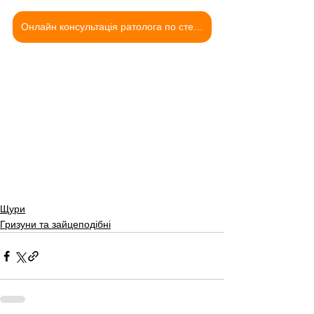
Онлайн консультація ратолога по стерилізації
Щури
Гризуни та зайцеподібні