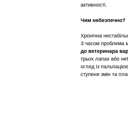
активності.
Чим небезпечно? 
Хронічна нестабіль
З часом проблема мо
до ветеринара вар
трьох лапах або не
огляд із пальпацією
ступеня змін та пл