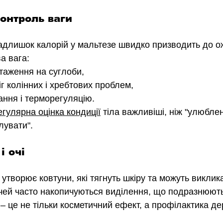
контроль ваги
адлишок калорій у мальтезе швидко призводить до ож
а вага:
таження на суглоби,
г колінних і хребтових проблем,
ння і терморегуляцію.
егулярна оцінка кондиції
тіла важливіші, ніж "улюбле
лувати".
і очі
утворює ковтуни, які тягнуть шкіру та можуть виклик
очей часто накопичуються виділення, що подразнюють
 
–
 це не тільки косметичний ефект, а профілактика де