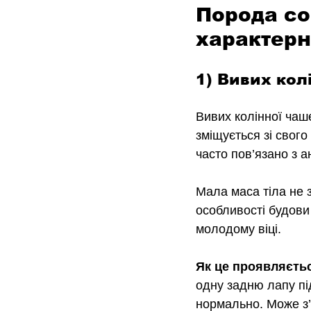
Порода со
характерн
1) Вивих кол
Вивих колінної чаш
зміщується зі свого
часто пов’язано з а
Мала маса тіла не з
особливості будови 
молодому віці.
Як це проявляєть
одну задню лапу під
нормально. Може з’