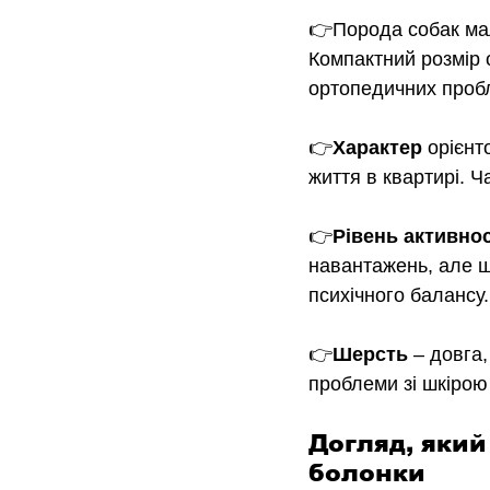
👉Порода собак ма
Компактний розмір 
ортопедичних проб
👉
Характер
 орієнт
життя в квартирі. Ч
👉
Рівень активнос
навантажень, але щ
психічного балансу.
👉
Шерсть 
– 
довга,
проблеми зі шкірою
Догляд, який
болонки