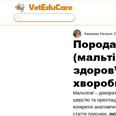
VetEduCare
Камаєва Наталя
2
Порода
(мальт
здоров’
хвороб
Мальтезе 
–
 декора
шерстю та орієнтац
конкретні анатомічн
стаття пояснює, 
як