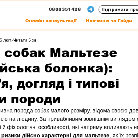
0800351428
Підтримати пр
Онлайн консультації
Навчання та Гайди
5 лют.
Читати 5 хв
 собак Мальтезе
ійська болонка):
я, догляд і типові
и породи
тивна порода собак малого розміру, відома своєю до
ією на людину. За привабливим зовнішнім виглядом 
і й фізіологічні особливості, які напряму впливають н
і ризики дійсно характерні для мальтезе
, як їх роз