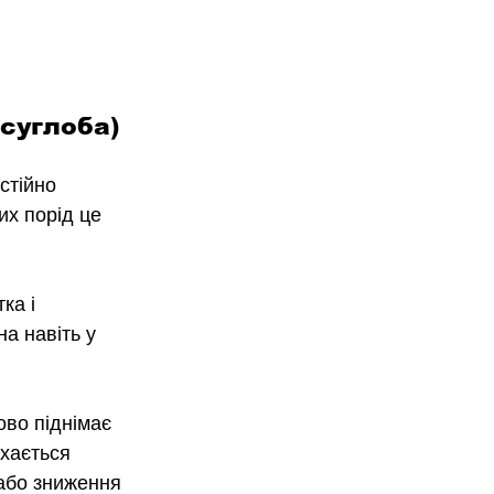
 суглоба)
стійно 
их порід це 
ка і 
а навіть у 
во піднімає 
ухається 
або зниження 