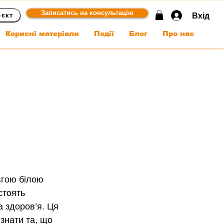
Записатись на консультацію
Вхід
оєкт
Корисні матеріали
Події
Блог
Про нас
вгою білою 
стоять 
а здоров’я. Ця 
пізнати та, що 