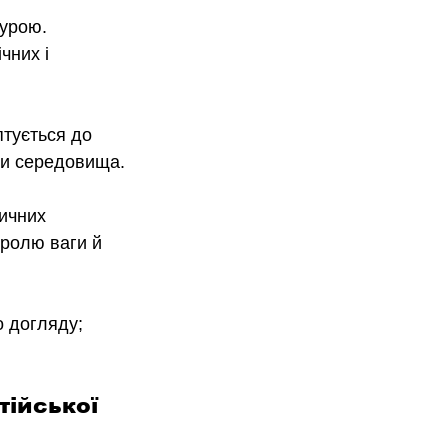
урою. 
чних і 
птується до 
іни середовища.
ичних 
тролю ваги й 
о догляду; 
ійської 