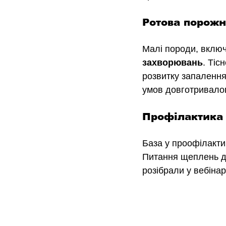
Ротова порож
Малі породи, включ
захворювань
. Тіс
розвитку запалення 
умов довготривалог
Профілактика
База у проофілакти
Питання щеплень д
розібрали у вебінар