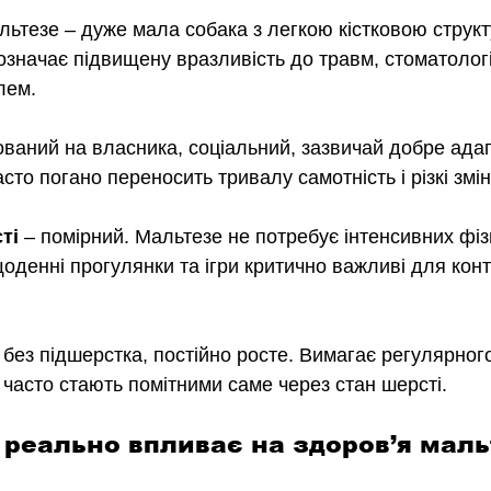
льтезе
–
 дуже мала собака з легкою кістковою структ
означає підвищену вразливість до травм, стоматологі
лем.
ований на власника, соціальний, зазвичай добре ада
асто погано переносить тривалу самотність і різкі зм
ті 
–
 помірний. Мальтезе не потребує інтенсивних фіз
оденні прогулянки та ігри критично важливі для кон
 без підшерстка, постійно росте. Вимагає регулярног
 часто стають помітними саме через стан шерсті.
 реально впливає на здоров’я мальт