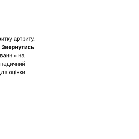
итку артриту. 
 
Звернутись 
ванні» на 
опедичний 
ля оцінки 