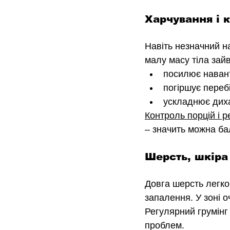
Харчування і 
Навіть незначний н
малу масу тіла зайв
посилює наван
погіршує перебі
ускладнює диха
Контроль порцій і р
–
 значить можна ба
Шерсть, шкіра 
Довга шерсть легко 
запалення. У зоні 
Регулярний грумінг
проблем.