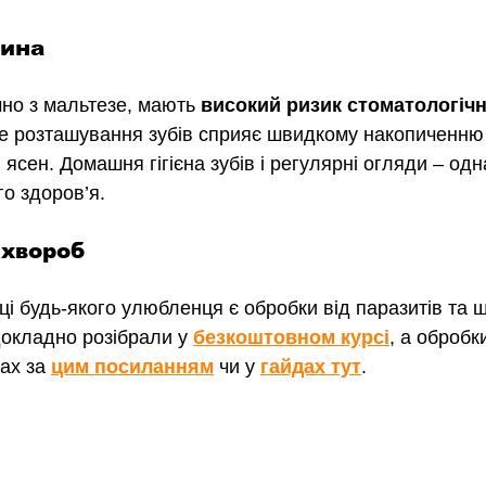
нина
но з мальтезе, мають 
високий ризик стоматологічн
не розташування зубів сприяє швидкому накопиченню
ясен. Домашня гігієна зубів і регулярні огляди 
–
 одн
о здоров’я.
 хвороб
ці будь-якого улюбленця є обробки від паразитів та 
окладно розібрали у 
безкоштовном курсі
,
 а обробки
ах за 
цим посиланням
 чи у 
гайдах тут
.