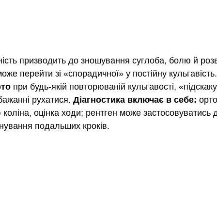
ність призводить до зношування суглоба, болю й розв
же перейти зі «спорадичної» у постійну кульгавість.
то 
при будь-якій повторюваній кульгавості, «підскаку
бажанні рухатися. 
Діагностика включає в себе: 
орт
 коліна, оцінка ходи; рентген може застосовуватись д
анування подальших кроків.