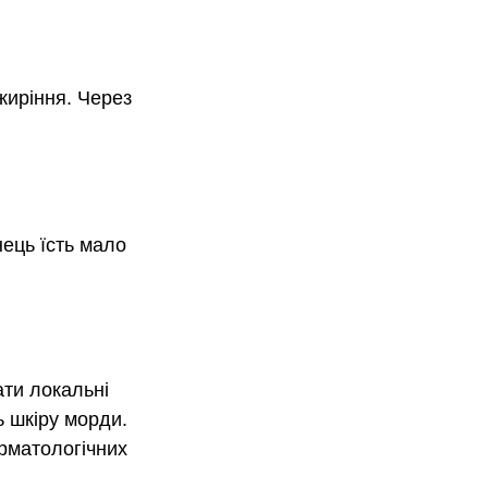
иріння. Через 
нець їсть мало 
ати локальні 
 шкіру морди.
рматологічних 