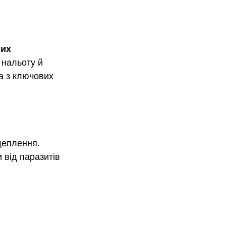
их 
 нальоту й 
а з ключових 
щеплення. 
 від паразитів 