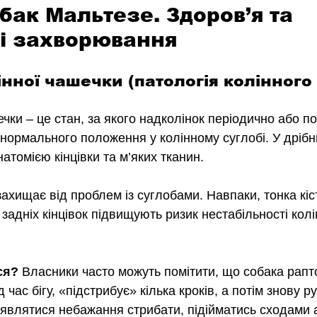
бак Мальтезе. Здоров’я та 
і захворювання
інної чашечки (патологія колінного
ечки 
– 
це стан, за якого надколінок періодично або по
 нормального положення у колінному суглобі. У дрібн
натомією кінцівки та м’яких тканин.
ахищає від проблем із суглобами. Навпаки, тонка кіст
задніх кінцівок підвищують ризик нестабільності колін
ся? 
Власники часто можуть помітити, що собака рапто
 час бігу, «підстрибує» кілька кроків, а потім знову р
являтися небажання стрибати, підійматись сходами 