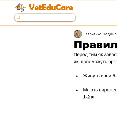
VetEduCare
Харченко Людмил
Правил
Перед тим як завес
які допоможуть орга
Живуть вони 5-
Мають виражени
1-2 кг.