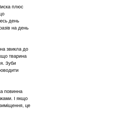
Миска плюс 
що 
есь день 
разів на день 
на звикла до 
Якщо тварина 
я. Зуби 
роводити 
ка повинна 
ками. І якщо 
приміщення, це 