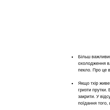
Більш важливим 
охолодження влі
пекло. Про це 
Якщо тхір живе
гризти прутки. 
закрити. У відс
поїдання того, 