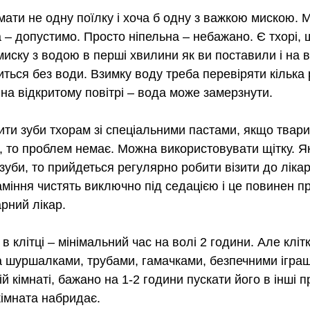
ати не одну поїлку і хоча б одну з важкою мискою. 
а – допустимо. Просто ніпельна – небажано. Є тхорі, 
иску з водою в перші хвилини як ви поставили і на в
ться без води. Взимку воду треба перевіряти кілька 
 на відкритому повітрі – вода може замерзнути.
ити зуби тхорам зі спеціальними пастами, якщо твари
а, то проблем немає. Можна використовувати щітку. 
зуби, то прийдеться регулярно робити візити до лікар
аміння чистять виключно під седацією і це повинен п
рний лікар.
в клітці – мінімальний час на волі 2 години. Але кліт
 шуршалками, трубами, гамачками, безпечними іграш
ій кімнаті, бажано на 1-2 години пускати його в інші 
кімната набридає.