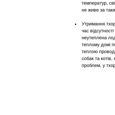
температур, св
не живе за так
Утримання тхорі
час відсутност
неутеплена лод
теплому домі по
теплою проводк
собак та котів,
проблем, у тхор