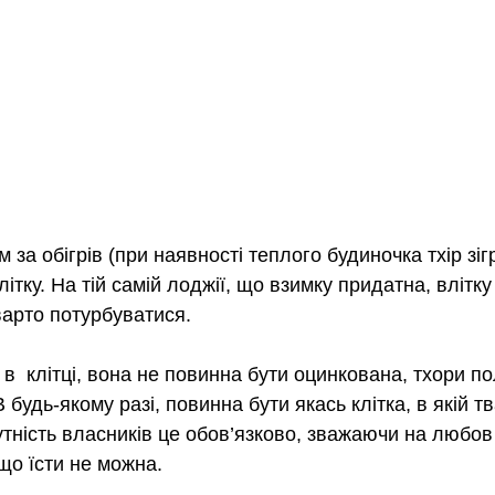
за обігрів (при наявності теплого будиночка тхір зігр
тку. На тій самій лоджії, що взимку придатна, влітку
варто потурбуватися.
 в  клітці, вона не повинна бути оцинкована, тхори 
В будь-якому разі, повинна бути якась клітка, в якій 
утність власників це обов’язково, зважаючи на любов 
що їсти не можна.