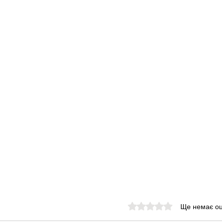
Оцінка: 0 з 5 зірок.
Ще немає оц