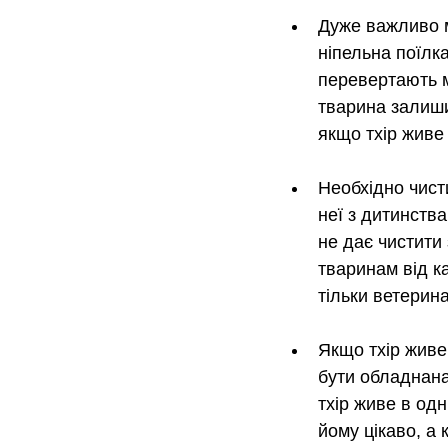
Дуже важливо м
ніпельна поїлк
перевертають м
тварина залиши
якщо тхір живе
Необхідно чист
неї з дитинств
не дає чистити 
тваринам від к
тільки ветерина
Якщо тхір живе 
бути обладнана
тхір живе в одн
йому цікаво, а 