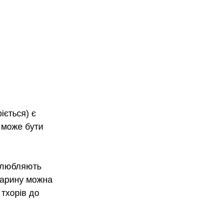
іється) є 
 може бути 
полюбляють 
тварину можна 
тхорів до 