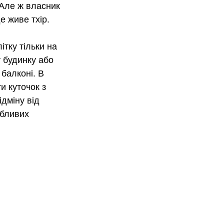
 Але ж власник 
 живе тхір.  
тку тільки на 
 будинку або 
балконі. В 
и куточок з 
дміну від 
обливих 