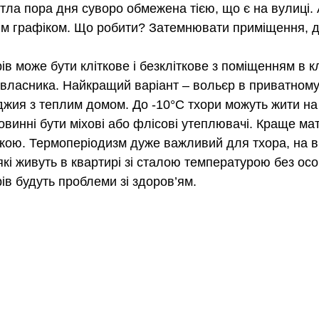
ітла пора дня суворо обмежена тією, що є на вулиці.
им графіком. Що робити? Затемнювати приміщення, де
в може бути кліткове і безкліткове з поміщенням в клі
і власника. Найкращий варіант – вольєр в приватному
жия з теплим домом. До -10°С тхори можуть жити на 
винні бути міхові або флісові утеплювачі. Краще мат
ою. Термоперіодизм дуже важливий для тхора, на ві
 які живуть в квартирі зі сталою температурою без ос
ів будуть проблеми зі здоров’ям.