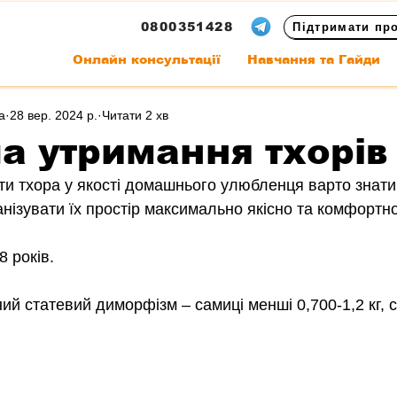
0800351428
Підтримати пр
Онлайн консультації
Навчання та Гайди
а
28 вер. 2024 р.
Читати 2 хв
а утримання тхорів
ти тхора у якості домашнього улюбленця варто знати б
нізувати їх простір максимально якісно та комфортно
8 років.
й статевий диморфізм – самиці менші 0,700-1,2 кг, са