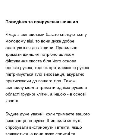
Поведінка та приручення шиншил
Якщо з шиншилами багато спілкуються у 
молодому віці, то вони дуже добре 
адаптуються до людини. Правильно 
тримати шиншил потрібно шляхом 
фіксування хвоста біля його основи 
однією рукою, тоді як протилежною рукою 
підтримується тіло вихованця, акуратно 
притискаючи до вашого тіла. Також 
шиншилу можна тримати однією рукою в 
області грудної клітки, а іншою - в основі 
хвоста.
Будьте дуже уважні, коли тримаєте вашого 
вихованця на руках. Шиншили можуть 
спробувати вистрибнути і втекти, якщо 
злякаються, а вони дуже спритні та 