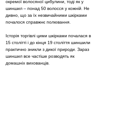
окремої волосяної цибулини, тоді як у 
шиншил 
–
 понад 50 волосся у кожній. Не 
дивно, що за їх незвичайними шкірками 
почалося справжнє полювання.
Історія торгівлі цими шкірками почалася в 
15 столітті і до кінця 19 століття шиншили 
практично зникли з дикої природи. Зараз 
шиншил все частіше розводять як 
домашніх вихованців.