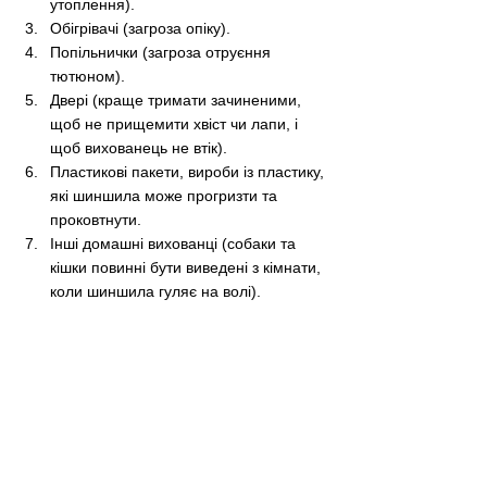
утоплення).
Обігрівачі (загроза опіку).
Попільнички (загроза отруєння 
тютюном).
Двері (краще тримати зачиненими, 
щоб не прищемити хвіст чи лапи, і 
щоб вихованець не втік).
Пластикові пакети, вироби із пластику, 
які шиншила може прогризти та 
проковтнути.
Інші домашні вихованці (собаки та 
кішки повинні бути виведені з кімнати, 
коли шиншила гуляє на волі).