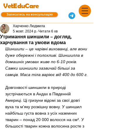
VetEduCare
Записатись на консультацію
Харченко Людмила
5 жовт. 2024 р.
Читати 6 хв
Утримання шиншили – догляд,
харчування та умови вдома
Шиншили 
–
 це чарівні вихованці, але вони 
дуже обережні і полохливі. Шиншилла в 
домашніх умовах живе по 6-10 років. 
Самки шиншили зазвичай більші за 
самців. Маса тіла варіює від 400 до 600 г.
Довгохвості шиншили в природі 
зустрічаються в Андах в Південній 
Америці. Ці гризуни відомі за свої довгі 
вуха та м'яку розкішну вовну. У шиншил 
найбільш густа вовна з усіх наземних 
тварин 
–
 понад 20 000 волосся на см². У 
більшості тварин кожна волосина росте з 