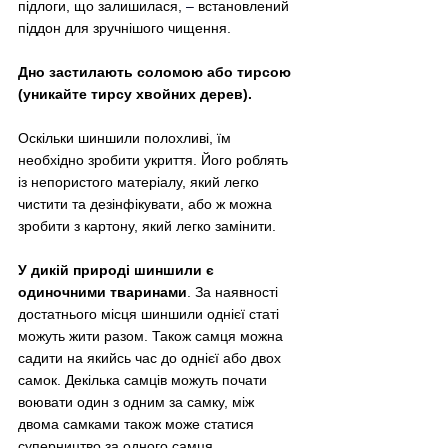
підлоги, що залишилася, 
–
 встановлений 
піддон для зручнішого чищення.
Дно застилають соломою або тирсою 
(уникайте тирсу хвойних дерев).
Оскільки шиншили полохливі, їм 
необхідно зробити укриття. Його роблять 
із непористого матеріалу, який легко 
чистити та дезінфікувати, або ж можна 
зробити з картону, який легко замінити.
У дикій природі шиншили є 
одиночними тваринами
. За наявності 
достатнього місця шиншили однієї статі 
можуть жити разом. Також самця можна 
садити на якийсь час до однієї або двох 
самок. Декілька самців можуть почати 
воювати один з одним за самку, між 
двома самками також може статися 
суперництво за одного самця.