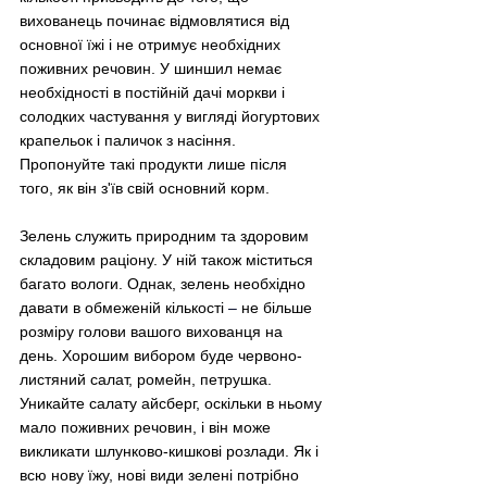
вихованець починає відмовлятися від 
основної їжі і не отримує необхідних 
поживних речовин. У шиншил немає 
необхідності в постійній дачі моркви і 
солодких частування у вигляді йогуртових 
крапельок і паличок з насіння. 
Пропонуйте такі продукти лише після 
того, як він з'їв свій основний корм.
Зелень служить природним та здоровим 
складовим раціону. У ній також міститься 
багато вологи. Однак, зелень необхідно 
давати в обмеженій кількості 
–
 не більше 
розміру голови вашого вихованця на 
день. Хорошим вибором буде червоно-
листяний салат, ромейн, петрушка. 
Уникайте салату айсберг, оскільки в ньому 
мало поживних речовин, і він може 
викликати шлунково-кишкові розлади. Як і 
всю нову їжу, нові види зелені потрібно 