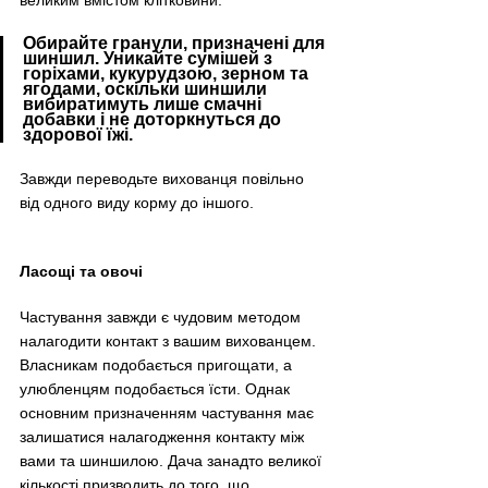
великим вмістом клітковини.
Обирайте гранули, призначені для 
шиншил. Уникайте сумішей з 
горіхами, кукурудзою, зерном та 
ягодами, оскільки шиншили 
вибиратимуть лише смачні 
добавки і не доторкнуться до 
здорової їжі.
Завжди переводьте вихованця повільно 
від одного виду корму до іншого.
Ласощі та овочі
Частування завжди є чудовим методом 
налагодити контакт з вашим вихованцем. 
Власникам подобається пригощати, а 
улюбленцям подобається їсти. Однак 
основним призначенням частування має 
залишатися налагодження контакту між 
вами та шиншилою. Дача занадто великої 
кількості призводить до того, що 