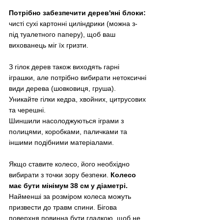
Потрібно забезпечити дерев'яні блоки: 
чисті сухі картонні циліндрики (можна з-
під туалетного паперу), щоб ваш 
вихованець міг їх гризти.
З гілок дерев також виходять гарні 
іграшки, але потрібно вибирати нетоксичні 
види дерева (шовковиця, груша). 
Уникайте гілки кедра, хвойних, цитрусових 
та черешні.
Шиншили насолоджуються іграми з 
полицями, коробками, паличками та 
іншими подібними матеріалами.
Якщо ставите колесо, його необхідно 
вибирати з точки зору безпеки. 
Колесо 
має бути мінімум 38 см у діаметрі. 
Найменші за розміром колеса можуть 
призвести до травм спини. Бігова 
поверхня повинна бути гладкою, щоб не 