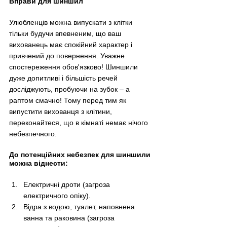
Вправи для шиншил
Улюбленців можна випускати з клітки 
тільки будучи впевненим, що ваш 
вихованець має спокійний характер і 
привчений до повернення. Уважне 
спостереження обов'язково! Шиншили 
дуже допитливі і більшість речей 
досліджують, пробуючи на зубок 
–
 а 
раптом смачно! Тому перед тим як 
випустити вихованця з клітини, 
переконайтеся, що в кімнаті немає нічого 
небезпечного.
До потенційних небезпек для шиншили 
можна віднести:
Електричні дроти (загроза 
електричного опіку).
Відра з водою, туалет, наповнена 
ванна та раковина (загроза 