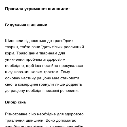
Правила утримання шиншили:
Годування шишншил
Шиншили відносяться до травоїдних 
тварин, тобто вони їдять тільки рослинний 
корм. Травоїдним тваринам для 
уникнення проблем зі здоров'ям 
необхідно, щоб їжа постійно просувалася 
шлунково-кишковим трактом. Тому 
основну частину раціону має становити 
сіно, а комерційні гранули лише додають 
до раціону необхідні поживні речовини.
Вибір сіна
Різнотравне сіно необхідне для здорового 
травлення шиншили. Воно допомагає 
запобігати ожирінню, захворюванню зубів 