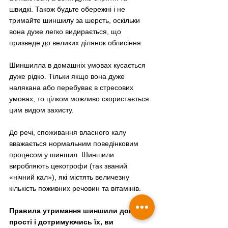
швидкі. Також будьте обережні і не 
тримайте шиншилу за шерсть, оскільки 
вона дуже легко видирається, що 
призведе до великих ділянок облисіння.
Шиншилла в домашніх умовах кусається 
дуже рідко. Тільки якщо вона дуже 
налякана або перебуває в стресових 
умовах, то цілком можливо скористається 
цим видом захисту.
До речі, споживання власного калу 
вважається нормальним поведінковим 
процесом у шиншил. Шиншили 
виробляють цекотрофи (так званий 
«нічний кал»), які містять величезну 
кількість поживних речовин та вітамінів.
Правила утримання шиншили доволі 
прості і дотримуючись їх, ви 