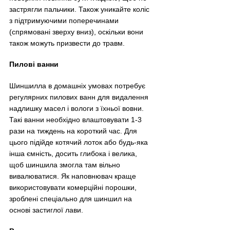
застрягли пальчики. Також уникайте коліс 
з підтримуючими поперечинами 
(спрямовані зверху вниз), оскільки вони 
також можуть призвести до травм.
Пилові ванни
Шиншилла в домашніх умовах потребує 
регулярних пилових ванн для видалення 
надлишку масел і вологи з їхньої вовни. 
Такі ванни необхідно влаштовувати 1-3 
рази на тиждень на короткий час. Для 
цього підійде котячий лоток або будь-яка 
інша ємність, досить глибока і велика, 
щоб шиншила змогла там вільно 
вивалюватися. Як наповнювач краще 
використовувати комерційні порошки, 
зроблені спеціально для шиншил на 
основі застиглої лави.