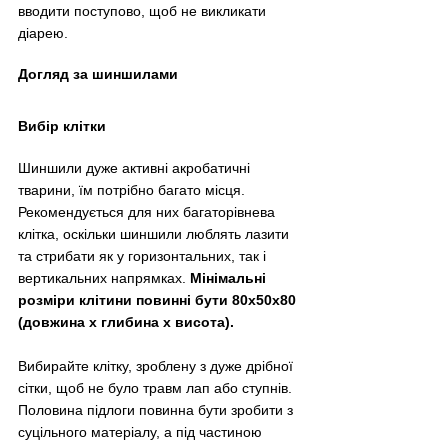
вводити поступово, щоб не викликати 
діарею.
Догляд за шиншилами
Вибір клітки
Шиншили дуже активні акробатичні 
тварини, їм потрібно багато місця. 
Рекомендується для них багаторівнева 
клітка, оскільки шиншили люблять лазити 
та стрибати як у горизонтальних, так і 
вертикальних напрямках. 
Мінімальні 
розміри клітини повинні бути 80х50х80 
(довжина x глибина x висота).
Вибирайте клітку, зроблену з дуже дрібної 
сітки, щоб не було травм лап або ступнів. 
Половина підлоги повинна бути зробити з 
суцільного матеріалу, а під частиною 