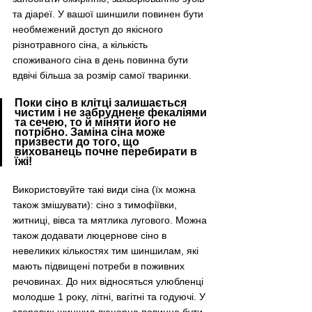
та діареї. У вашої шиншили повинен бути 
необмежений доступ до якісного 
різнотравного сіна, а кількість 
споживаного сіна в день повинна бути 
вдвічі більша за розмір самої тваринки.
Поки сіно в клітці залишається 
чистим і не забруднене фекаліями 
та сечею, то й міняти його не 
потрібно. Заміна сіна може 
призвести до того, що 
вихованець почне перебирати в 
їжі!
Використовуйте такі види сіна (їх можна 
також змішувати): сіно з тимофіївки, 
житниці, вівса та мятлика лугового. Можна 
також додавати люцернове сіно в 
невеликих кількостях тим шиншилам, які 
мають підвищені потреби в поживних 
речовинах. До них відносяться улюбленці 
молодше 1 року, літні, вагітні та годуючі. У 