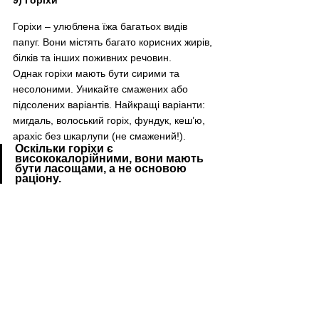
Горіхи 
–
 улюблена їжа багатьох видів 
папуг. Вони містять багато корисних жирів, 
білків та інших поживних речовин.
Однак горіхи мають бути сирими та 
несолоними. Уникайте смажених або 
підсолених варіантів. Найкращі варіанти: 
мигдаль, волоський горіх, фундук, кеш’ю, 
арахіс без шкарлупи (не смажений!).
Оскільки горіхи є 
висококалорійними, вони мають 
бути ласощами, а не основою 
раціону.