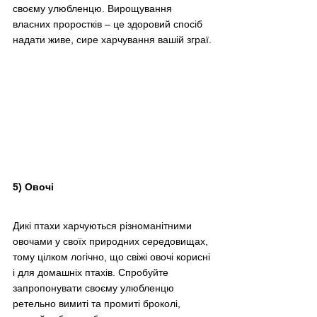
своєму улюбленцю. Вирощування 
власних проростків – це здоровий спосіб 
надати живе, сире харчування вашій зграї.​
5) Овочі
Дикі птахи харчуються різноманітними 
овочами у своїх природних середовищах, 
тому цілком логічно, що свіжі овочі корисні 
і для домашніх птахів. Спробуйте 
запропонувати своєму улюбленцю 
ретельно вимиті та промиті броколі, 