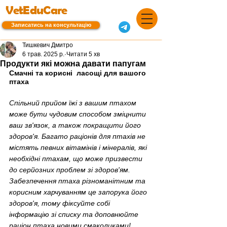
VetEduCare
Записатись на консультацію
Тишкевич Дмитро
6 трав. 2025 р.
Читати 5 хв
Продукти які можна давати папугам
Смачні та корисні  ласощі для вашого 
птаха
Спільний прийом їжі з вашим птахом 
може бути чудовим способом зміцнити 
ваш зв'язок, а також покращити його 
здоров'я. Багато раціонів для птахів не 
містять певних вітамінів і мінералів, які 
необхідні птахам, що може призвести 
до серйозних проблем зі здоров'ям. 
Забезпечення птаха різноманітним та 
корисним харчуванням це запорука його 
здоров'я, тому фіксуйте собі 
інформацію зі списку та доповнюйте 
раціон птаха новими смаколиками!