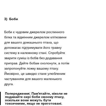
3)  Боби
Боби є чудовим джерелом рослинного 
білка та відмінним джерелом клітковини 
для вашого домашнього птаха, що 
допомагає підтримувати його травну 
систему в належному стані. Спробуйте 
зварити суміш із бобів без додавання 
приправ. Дайте бобам охолонути, а потім 
запропонуйте ложку вашому птаху. 
Ймовірно, це швидко стане улюбленим 
частуванням для вашого маленького 
друга.​
Попередження: Пам'ятайте, ніколи не 
подавайте сирі боби своєму птаху, 
оскільки вони можуть бути 
токсичними, якщо не приготовані.​