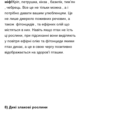
міф!
Кріп, петрушка, кінза , базилік, тим’ян 
, чебрець. Все це не тільки можна , а і 
потрібно давати вашим улюбленцям. Це 
не лише джерело поживних речовин, а 
також  фітонцидів , та ефірних олій що 
містяться в них. Навіть якщо птах не їсть 
ці рослини, при підсиханні вони виділяють 
у повітря ефірні олію та фітонциди якими 
птах дихає, а це в свою чергу позитивно 
відображається на здоров’ї пташки.
8) Дикі злакові рослини