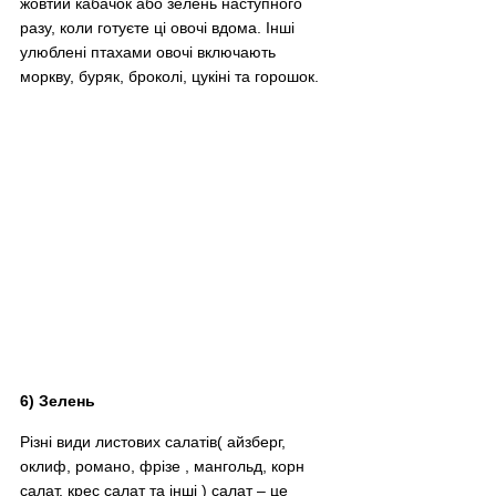
жовтий кабачок або зелень наступного 
разу, коли готуєте ці овочі вдома. Інші 
улюблені птахами овочі включають 
моркву, буряк, броколі, цукіні та горошок.​
6) Зелень
Різні види листових салатів( айзберг, 
оклиф, романо, фрізе , мангольд, корн  
салат, крес салат та інші ) салат 
–
 це 