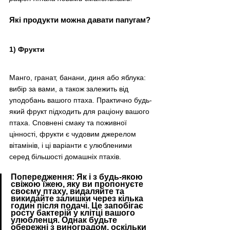
Які продукти можна давати папугам?
1) Фрукти
Манго, гранат, банани, диня або яблука: 
вибір за вами, а також залежить від 
уподобань вашого птаха. Практично будь-
який фрукт підходить для раціону вашого 
птаха. Сповнені смаку та поживної 
цінності, фрукти є чудовим джерелом 
вітамінів, і ці варіанти є улюбленими 
серед більшості домашніх птахів.​
Попередження: Як і з будь-якою 
свіжою їжею, яку ви пропонуєте 
своєму птаху, видаляйте та 
викидайте залишки через кілька 
годин після подачі. Це запобігає 
росту бактерій у клітці вашого 
улюбленця. Однак будьте 
обережні з виноградом, оскільки 