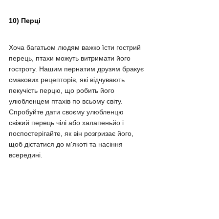
10) Перці
Хоча багатьом людям важко їсти гострий 
перець, птахи можуть витримати його 
гостроту. Нашим пернатим друзям бракує 
смакових рецепторів, які відчувають 
пекучість перцю, що робить його 
улюбленцем птахів по всьому світу. 
Спробуйте дати своєму улюбленцю 
свіжий перець чілі або халапеньйо і 
поспостерігайте, як він розгризає його, 
щоб дістатися до м'якоті та насіння 
всередині.