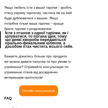
Якщо любить їсти з вашої тарілки - зробіть 
птаху окрему тарілочку, частина їжі на якій 
буде дублюватися з вашою. Якщо 
потрібна тільки ваша тарілка – краще 
брати тарілки з розділювачем.  
Їсти з птахом з одної тарілки, як і 
цілуватися, то погана ідея, тому 
що деякі хвороби передаються 
орально-фекальним шляхом, а 
дзьобом птах чистить всього себе.
Бажаєте дізнатись більше про продукти 
які можна давати папугам та про умови їх 
утримання? Отримайте консультацію по 
утриманню птахів від досвідчених 
ветеринарів-орнітологів!
Онлайн консультація
FAQ