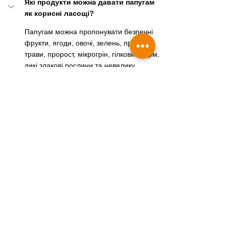
Які продукти можна давати папугам 
як корисні ласощі?
Папугам можна пропонувати безпечні 
фрукти, ягоди, овочі, зелень, пряні 
трави, пророст, мікрогрін, гілковий корм, 
дикі злакові рослини та невелику 
кількість горіхів. Але будь-які ласощі 
мають бути лише доповненням до 
основного раціону, а не його заміною.
Чи можна папугам фрукти щодня?
Які ягоди можна давати папугам?
Чи можна папугам боби?
Чи можна папугам пророст і 
мікрогрін?