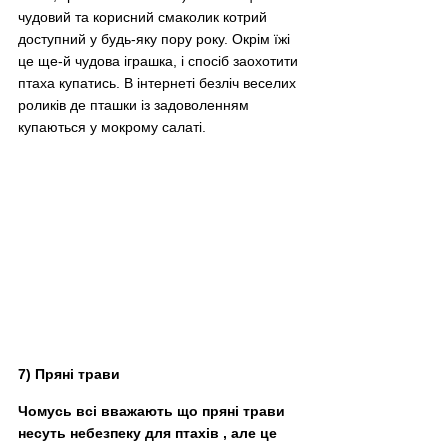
чудовий та корисний смаколик котрий 
доступний у будь-яку пору року. Окрім їжі 
це ще-й чудова іграшка, і спосіб заохотити 
птаха купатись. В інтернеті безліч веселих 
роликів де пташки із задоволенням 
купаються у мокрому салаті.
7) Пряні трави
Чомусь всі вважають що пряні трави 
несуть небезпеку для птахів , але це 