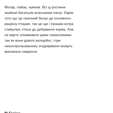
Могар, пайза, чумиза. Всі ці рослини 
знайомі багатьом власникам папуг. Окрім 
того що це смачний бонус до основного 
раціону пташки, так це ще і іграшка котра 
стимулює птаха до добування корму. Але 
не варто зловживати цими смаколиками 
так як вони доволі калорійні, і при 
неконтрольованому згодовуванні можуть 
викликати ожиріння.
9) Горіхи