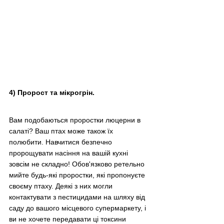
4) Пророст та мікрогрін.
Вам подобаються проростки люцерни в 
салаті? Ваш птах може також їх 
полюбити. Навчитися безпечно 
пророщувати насіння на вашій кухні 
зовсім не складно! Обов'язково ретельно 
мийте будь-які проростки, які пропонуєте 
своєму птаху. Деякі з них могли 
контактувати з пестицидами на шляху від 
саду до вашого місцевого супермаркету, і 
ви не хочете передавати ці токсини 