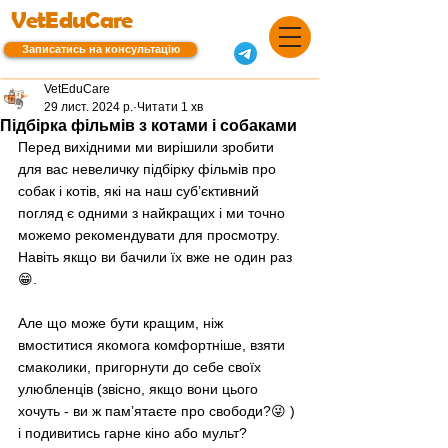
VetEduCare
Записатись на консультацію
VetEduCare
29 лист. 2024 р.
Читати 1 хв
Підбірка фільмів з котами і собаками
Перед вихідними ми вирішили зробити 
для вас невеличку підбірку фільмів про 
собак і котів, які на наш субʼєктивний 
погляд є одними з найкращих і ми точно 
можемо рекомендувати для просмотру. 
Навіть якщо ви бачили їх вже не один раз 
😁. 
Але що може бути кращим, ніж 
вмоститися якомога комфортніше, взяти 
смаколики, пригорнути до себе своїх 
улюбленців (звісно, якщо вони цього 
хочуть - ви ж памʼятаєте про свободи?😜 ) 
і подивитись гарне кіно або мульт? 