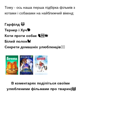
Тому - ось наша перша підбірка фільмів з 
котами і собаками на найближчий вікенд: 
Гарфілд 🐱
Тернер і Хуч🐕
Коти проти собак 🐈🆚🦮
Білий полон🐩
Секрети домашніх улюбленців🐕‍🦺
В коментарях поділіться своїми 
улюбленими фільмами про тварин)🙌