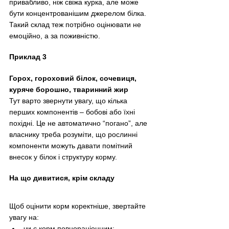
привабливо, ніж свіжа курка, але може 
бути концентрованішим джерелом білка. 
Такий склад теж потрібно оцінювати не 
емоційно, а за поживністю.
Приклад 3
Горох, гороховий білок, сочевиця, 
куряче борошно, тваринний жир
Тут варто звернути увагу, що кілька 
перших компонентів – бобові або їхні 
похідні. Це не автоматично “погано”, але 
власнику треба розуміти, що рослинні 
компоненти можуть давати помітний 
внесок у білок і структуру корму.
На що дивитися, крім складу
Щоб оцінити корм коректніше, звертайте 
увагу на:
чи є корм повнораціонним;