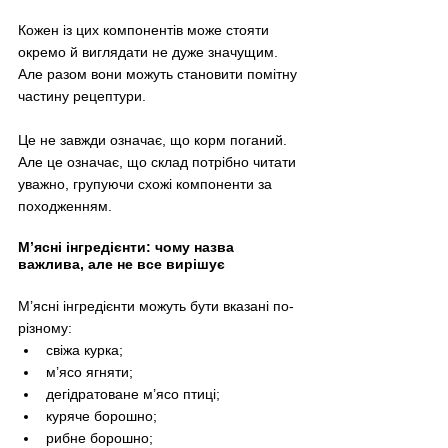
Кожен із цих компонентів може стояти 
окремо й виглядати не дуже значущим. 
Але разом вони можуть становити помітну 
частину рецептури.
Це не завжди означає, що корм поганий. 
Але це означає, що склад потрібно читати 
уважно, групуючи схожі компоненти за 
походженням.
М’ясні інгредієнти: чому назва 
важлива, але не все вирішує
М’ясні інгредієнти можуть бути вказані по-
різному:
свіжа курка;
м’ясо ягняти;
дегідратоване м’ясо птиці;
куряче борошно;
рибне борошно;