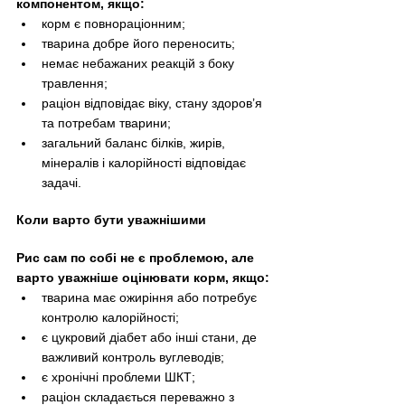
компонентом, якщо:
корм є повнораціонним;
тварина добре його переносить;
немає небажаних реакцій з боку 
травлення;
раціон відповідає віку, стану здоров’я 
та потребам тварини;
загальний баланс білків, жирів, 
мінералів і калорійності відповідає 
задачі.
Коли варто бути уважнішими
Рис сам по собі не є проблемою, але 
варто уважніше оцінювати корм, якщо:
тварина має ожиріння або потребує 
контролю калорійності;
є цукровий діабет або інші стани, де 
важливий контроль вуглеводів;
є хронічні проблеми ШКТ;
раціон складається переважно з 