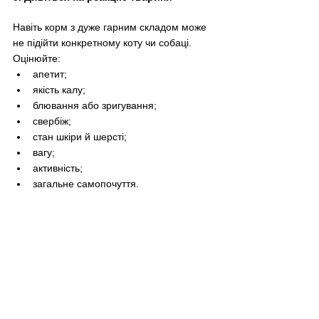
Навіть корм з дуже гарним складом може 
не підійти конкретному коту чи собаці.
Оцінюйте:
апетит;
якість калу;
блювання або зригування;
свербіж;
стан шкіри й шерсті;
вагу;
активність;
загальне самопочуття.