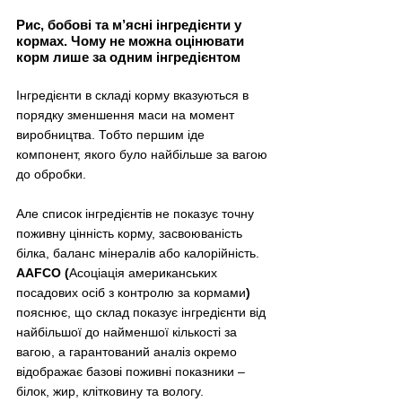
Рис, бобові та м’ясні інгредієнти у 
кормах. 
Чому не можна оцінювати 
корм лише за одним інгредієнтом
Інгредієнти в складі корму вказуються в 
порядку зменшення маси на момент 
виробництва. Тобто першим іде 
компонент, якого було найбільше за вагою 
до обробки. 
Але список інгредієнтів не показує точну 
поживну цінність корму, засвоюваність 
білка, баланс мінералів або калорійність. 
AAFCO (
Асоціація американських 
посадових осіб з контролю за кормами
)
пояснює, що склад показує інгредієнти від 
найбільшої до найменшої кількості за 
вагою, а гарантований аналіз окремо 
відображає базові поживні показники – 
білок, жир, клітковину та вологу.