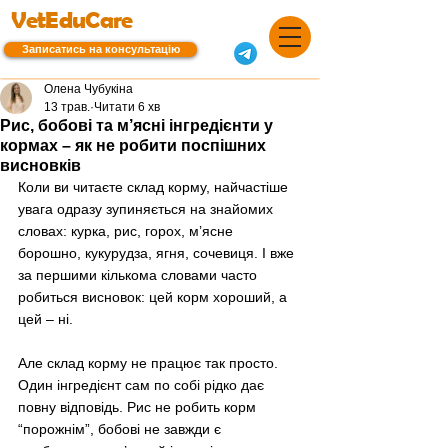
VetEduCare
Записатись на консультацію
Олена Чубукіна
13 трав.
Читати 6 хв
Рис, бобові та м’ясні інгредієнти у
кормах – як не робити поспішних
висновків
Коли ви читаєте склад корму, найчастіше 
увага одразу зупиняється на знайомих 
словах: курка, рис, горох, м’ясне 
борошно, кукурудза, ягня, сочевиця. І вже 
за першими кількома словами часто 
робиться висновок: цей корм хороший, а 
цей – ні.
Але склад корму не працює так просто. 
Один інгредієнт сам по собі рідко дає 
повну відповідь. Рис не робить корм 
“порожнім”, бобові не завжди є 