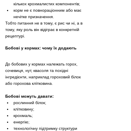
кількох крохмалистих компонентів;
корм не є повнораціонним або має 
нечітке призначення.
Тобто питання не в тому, є рис чи ні, а в 
тому, яку роль він відіграє в конкретній 
рецептурі.
Бобові у кормах: чому їх додають
До бобових у кормах належать горох, 
сочевиця, нут, квасоля та похідні 
інгредієнти, наприклад гороховий білок 
або горохова клітковина.
Бобові можуть давати:
рослинний білок;
клітковину;
крохмаль;
енергію;
технологічну підтримку структури 