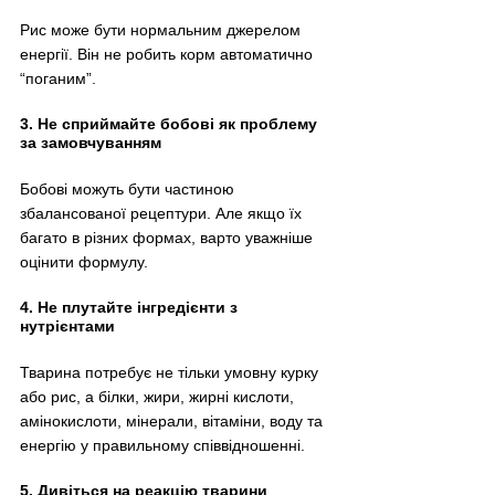
Рис може бути нормальним джерелом 
енергії. Він не робить корм автоматично 
“поганим”.
3. Не сприймайте бобові як проблему 
за замовчуванням
Бобові можуть бути частиною 
збалансованої рецептури. Але якщо їх 
багато в різних формах, варто уважніше 
оцінити формулу.
4. Не плутайте інгредієнти з 
нутрієнтами
Тварина потребує не тільки умовну курку 
або рис, а білки, жири, жирні кислоти, 
амінокислоти, мінерали, вітаміни, воду та 
енергію у правильному співвідношенні.
5. Дивіться на реакцію тварини