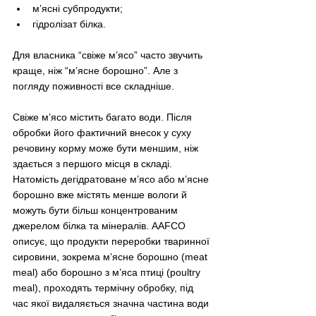
м’ясні субпродукти;
гідролізат білка.
Для власника “свіже м’ясо” часто звучить 
краще, ніж “м’ясне борошно”. Але з 
погляду поживності все складніше.
Свіже м’ясо містить багато води. Після 
обробки його фактичний внесок у суху 
речовину корму може бути меншим, ніж 
здається з першого місця в складі. 
Натомість дегідратоване м’ясо або м’ясне 
борошно вже містять менше вологи й 
можуть бути більш концентрованим 
джерелом білка та мінералів. AAFCO 
описує, що продукти переробки тваринної 
сировини, зокрема м’ясне борошно (meat 
meal) або борошно з м’яса птиці (poultry 
meal), проходять термічну обробку, під 
час якої видаляється значна частина води 