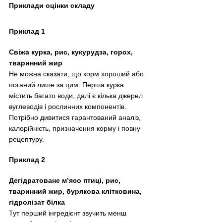
Приклади оцінки складу
Приклад 1
Свіжа курка, рис, кукурудза, горох, 
тваринний жир
Не можна сказати, що корм хороший або 
поганий лише за цим. Перша курка 
містить багато води, далі є кілька джерел 
вуглеводів і рослинних компонентів. 
Потрібно дивитися гарантований аналіз, 
калорійність, призначення корму і повну 
рецептуру.
Приклад 2
Дегідратоване м’ясо птиці, рис, 
тваринний жир, бурякова клітковина, 
гідролізат білка
Тут перший інгредієнт звучить менш 