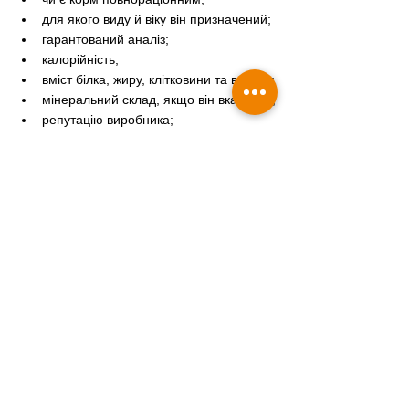
для якого виду й віку він призначений;
гарантований аналіз;
калорійність;
вміст білка, жиру, клітковини та вологи;
мінеральний склад, якщо він вказаний;
репутацію виробника;
якість переносимості корму 
конкретною твариною.
Якщо у тварини є хронічні захворювання, 
алергічні реакції, ожиріння, проблеми з 
нирками, сечокам’яна хвороба або 
хронічна діарея, корм краще оцінювати 
разом із ветеринарним дієтологом.
Консультація дієтолога
Висновок