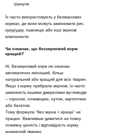
гранули.
Їх часто використовують у беззернових 
кормах, де вони можуть замінювати рис, 
кукурудзу, пшеницю або інші зернові 
компоненти.
Чи означає, що беззерновий корм 
кращий?
Ні. Беззерновий корм не означає 
автоматично якісніший, більш 
натуральний або кращий для всіх тварин. 
Якщо з корму прибрали зернові, їх часто 
замінюють іншими джерелами вуглеводів 
– горохом, сочевицею, нутом, картоплею 
або бататом.
Тому формула “без зерна = краще” не 
працює. Важливіше дивитися на повну 
поживну цінність і відповідність корму 
конкретній тварині.