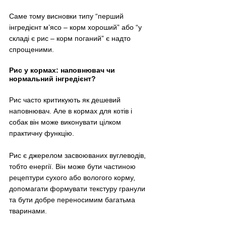
Саме тому висновки типу “перший 
інгредієнт м’ясо – корм хороший” або “у 
складі є рис – корм поганий” є надто 
спрощеними.
Рис у кормах: наповнювач чи 
нормальний інгредієнт?
Рис часто критикують як дешевий 
наповнювач. Але в кормах для котів і 
собак він може виконувати цілком 
практичну функцію.
Рис є джерелом засвоюваних вуглеводів, 
тобто енергії. Він може бути частиною 
рецептури сухого або вологого корму, 
допомагати формувати текстуру гранули 
та бути добре переносимим багатьма 
тваринами.