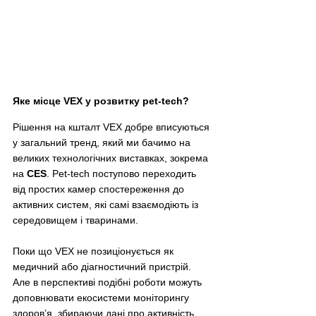
Яке місце VEX у розвитку pet-tech?
Рішення на кшталт VEX добре вписуються 
у загальний тренд, який ми бачимо на 
великих технологічних виставках, зокрема 
на 
CES
. Pet-tech поступово переходить 
від простих камер спостереження до 
активних систем, які самі взаємодіють із 
середовищем і тваринами.
Поки що VEX не позиціонується як 
медичний або діагностичний пристрій. 
Але в перспективі подібні роботи можуть 
доповнювати екосистеми моніторингу 
здоров’я, збираючи дані про активність, 