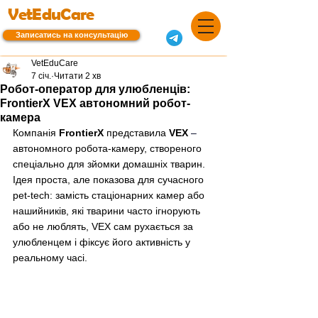
VetEduCare
Записатись на консультацію
VetEduCare
7 січ.
Читати 2 хв
Робот-оператор для улюбленців:
FrontierX VEX автономний робот-
камера
Компанія 
FrontierX
 представила 
VEX
–
автономного робота-камеру, створеного 
спеціально для зйомки домашніх тварин. 
Ідея проста, але показова для сучасного 
pet-tech: замість стаціонарних камер або 
нашийників, які тварини часто ігнорують 
або не люблять, VEX сам рухається за 
улюбленцем і фіксує його активність у 
реальному часі.