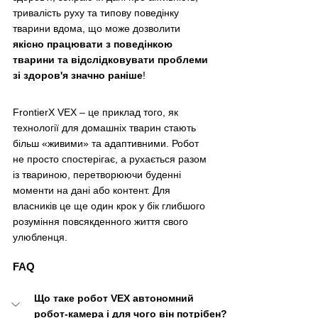
тривалість руху та типову поведінку 
тварини вдома, що може дозволити
якісно працювати з поведінкою 
тварини та відслідковувати проблеми 
зі здоров'я значно раніше
!
FrontierX VEX 
–
 це приклад того, як 
технології для домашніх тварин стають 
більш «живими» та адаптивними. Робот 
не просто спостерігає, а рухається разом 
із твариною, перетворюючи буденні 
моменти на дані або контент. Для 
власників це ще один крок у бік глибшого 
розуміння повсякденного життя свого 
улюбленця.
FAQ
Що таке робот VEX автономний 
робот-камера і для чого він потрібен?