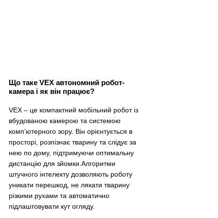
Що таке VEX автономний робот-
камера і як він працює?
VEX 
–
 це компактний мобільний робот із 
вбудованою камерою та системою 
комп’ютерного зору. Він орієнтується в 
просторі, розпізнає тварину та слідує за 
нею по дому, підтримуючи оптимальну 
дистанцію для зйомки.Алгоритми 
штучного інтелекту дозволяють роботу 
уникати перешкод, не лякати тварину 
різкими рухами та автоматично 
підлаштовувати кут огляду.