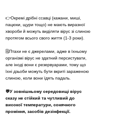
👉Окремі дрібні ссавці (кажани, миші, 
пацюки, щури тощо) не мають виразної 
хвороби й можуть виділяти вірус зі слиною 
протягом всього свого життя (1-3 роки). 
🗒Птахи не є джерелами, адже в їхньому 
організмі вірус не здатний персистувати, 
але іноді вони є резервуарами, тому що 
їхні дзьоби можуть бути вкриті зараженою 
слиною, коли вони їдять падаль.
💬У зовнішньому середовищі вірус 
сказу не стійкий та чутливий до 
високої температури, сонячного 
проміння, засобів дезінфекції.