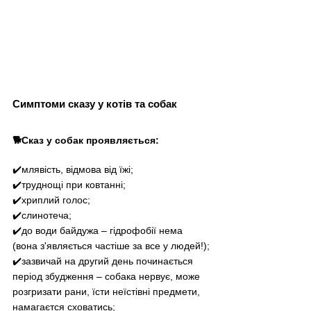
Симптоми сказу у котів та собак
🐕Сказ у собак проявляється:
✔️млявість, відмова від їжі;
✔️труднощі при ковтанні;
✔️хриплий голос;
✔️слинотеча;
✔️до води байдужа 
–
 гідрофобії нема 
(вона з'являється частіше за все у людей!);
✔️зазвичай на другий день починається 
період збудження 
–
 собака нервує, може 
розгризати рани, їсти неїстівні предмети, 
намагаєтся сховатись;