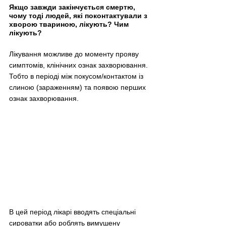
Якщо завжди закінчується смертю,  
чому тоді людей, які поконтактували з 
хворою твариною, лікують? Чим 
лікують?
Лікування можливе до моменту прояву 
симптомів, клінічних ознак захворювання. 
Тобто в періоді між покусом/контактом із 
слиною (зараженням) та появою перших 
ознак захворювання. 
В цей період лікарі вводять спеціальні 
сироватки або роблять вимушену 