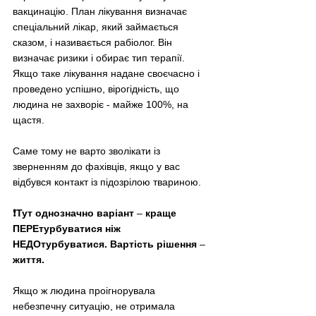
вакцинацію. План лікування визначає 
спеціальний лікар, який займається 
сказом, і називається рабіолог. Він 
визначає ризики і обирає тип терапії. 
Якщо таке лікування надане своєчасно і 
проведено успішно, вірогідність, що 
людина не захворіє - майже 100%, на 
щастя. 
Саме тому не варто зволікати із 
зверненням до фахівців, якщо у вас 
відбувся контакт із підозрілою твариною. 
❗️Тут однозначно варіант 
–
 краще 
ПЕРЕтурбуватися ніж 
НЕДОтурбуватися. Вартість рішення 
–
життя.
Якщо ж людина проігнорувала 
небезпечну ситуацію, не отримала 