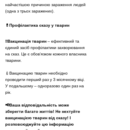
найчастішою причиною зараження людей 
(одна з трьох заражених). 
💊Профілактика сказу у тварин
‼️Вакцинація тварин
–
 ефективний та 
єдиний засіб профілактики захворювання 
на сказ. Це є обов’язком кожного власника 
тварини.
💉Вакцинацию тварин необхідно 
проводити перший раз у 3 місячному віці. 
У подальшому 
–
 одноразово один раз на 
рік.
📢Ваша відповідальність може 
зберегти багато життів! Не нехтуйте 
вакцинацією тварин від сказу! І 
розповсюджуйте цю інформацію 