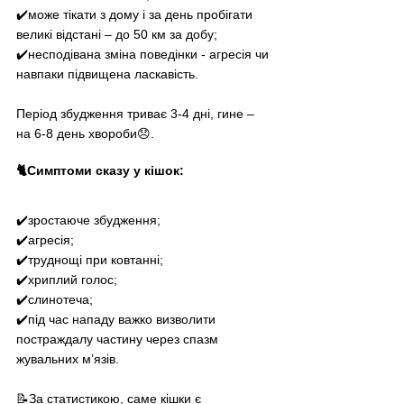
✔️може тікати з дому і за день пробігати 
великі відстані 
–
 до 50 км за добу;
✔️несподівана зміна поведінки - агресія чи 
навпаки підвищена ласкавість.
Період збудження триває 3-4 дні, гине 
–
на 6-8 день хвороби😞.
🐈Симптоми сказу у кішок:
✔️зростаюче збудження;
✔️агресія;
✔️труднощі при ковтанні;
✔️хриплий голос;
✔️слинотеча;
✔️під час нападу важко визволити 
постраждалу частину через спазм 
жувальних м’язів.
📝За статистикою, саме кішки є 