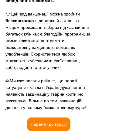
серед своїх знайомих. 
👉Цей вид вакцинації можна зробити 
безкоштовно
 в державній лікарні за 
місцем проживання. Зараз під час війни в 
багатьох клініках є благодійні програми, за 
якими також можна отримати 
безкоштовну вакцинацію домашніх 
улюбленців. Скористайтеся любою 
можливістю убезпечити своїх тварин, 
себе, родини та оточуючих! 
🙏Ми вже писали раінше, що наразі 
ситуація із сказом в Україні дуже погана. І 
наявність вакцинації у тварин критично 
важлива🙏  Більше по темі вакцинацій 
дивіться у нашому безкоштовному курсі!
Перейти до курсу!