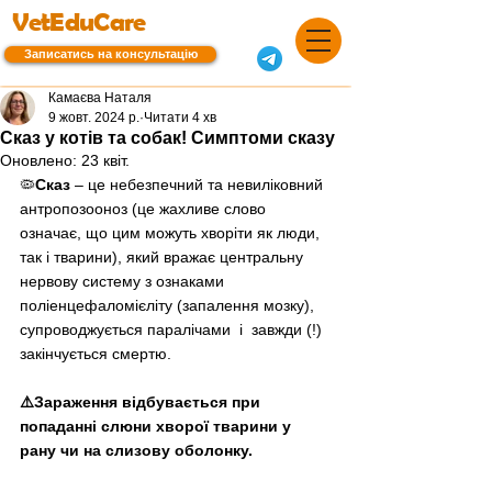
VetEduCare
Записатись на консультацію
Камаєва Наталя
9 жовт. 2024 р.
Читати 4 хв
Сказ у котів та собак! Симптоми сказу
Оновлено:
23 квіт.
🦠
Сказ
–
 це небезпечний та невиліковний 
антропозооноз (це жахливе слово 
означає, що цим можуть хворіти як люди, 
так і тварини), який вражає центральну 
нервову систему з ознаками 
поліенцефаломієліту (запалення мозку), 
супроводжується паралічами  і  завжди (!) 
закінчується смертю. 
⚠️Зараження відбувається при 
попаданні слюни хворої тварини у 
рану чи на слизову оболонку. 