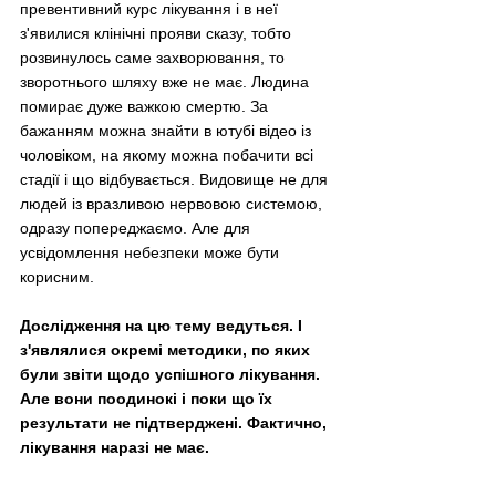
превентивний курс лікування і в неї 
з'явилися клінічні прояви сказу, тобто 
розвинулось саме захворювання, то 
зворотнього шляху вже не має. Людина 
помирає дуже важкою смертю. За 
бажанням можна знайти в ютубі відео із 
чоловіком, на якому можна побачити всі 
стадії і що відбувається. Видовище не для 
людей із вразливою нервовою системою, 
одразу попереджаємо. Але для 
усвідомлення небезпеки може бути 
корисним. 
Дослідження на цю тему ведуться. І 
з'являлися окремі методики, по яких 
були звіти щодо успішного лікування. 
Але вони поодинокі і поки що їх 
результати не підтверджені. Фактично, 
лікування наразі не має.