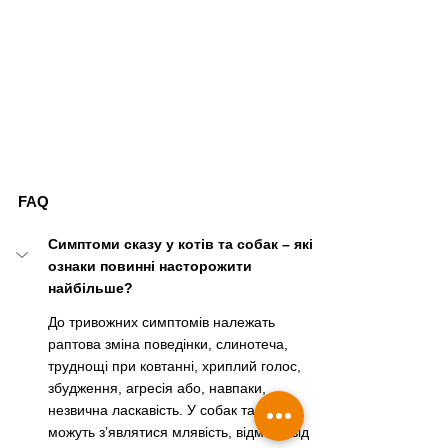
FAQ
Симптоми сказу у котів та собак – які 
ознаки повинні насторожити 
найбільше?
До тривожних симптомів належать 
раптова зміна поведінки, слинотеча, 
труднощі при ковтанні, хриплий голос, 
збудження, агресія або, навпаки, 
незвична ласкавість. У собак також 
можуть з’являтися млявість, відмова від 