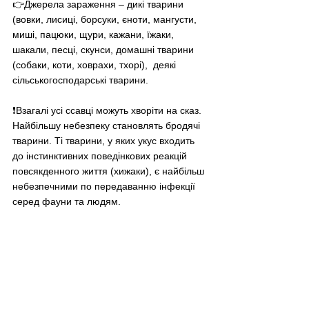
👉Джерела зараження 
–
 дикі тварини 
(вовки, лисиці, борсуки, єноти, мангусти, 
миші, пацюки, щури, кажани, їжаки, 
шакали, песці, скунси, домашні тварини 
(собаки, коти, ховрахи, тхорі),  деякі 
сільськогосподарські тварини.
❗️Взагалі усі ссавці можуть хворіти на сказ. 
Найбільшу небезпеку становлять бродячі 
тварини. Ті тварини, у яких укус входить 
до інстинктивних поведінкових реакцій 
повсякденного життя (хижаки), є найбільш 
небезпечними по передаванню інфекції 
серед фауни та людям. 