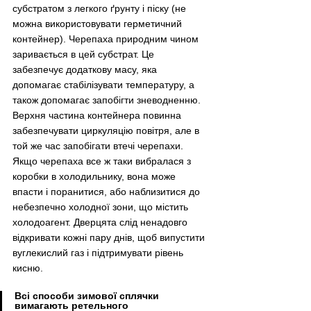
субстратом з легкого ґрунту і піску (не 
можна використовувати герметичний 
контейнер). Черепаха природним чином 
заривається в цей субстрат. Це 
забезпечує додаткову масу, яка 
допомагає стабілізувати температуру, а 
також допомагає запобігти зневодненню. 
Верхня частина контейнера повинна 
забезпечувати циркуляцію повітря, але в 
той же час запобігати втечі черепахи. 
Якщо черепаха все ж таки вибралася з 
коробки в холодильнику, вона може 
впасти і поранитися, або наблизитися до 
небезпечно холодної зони, що містить 
холодоагент. Дверцята слід ненадовго 
відкривати кожні пару днів, щоб випустити 
вуглекислий газ і підтримувати рівень 
кисню. 
Всі способи зимової сплячки 
вимагають ретельного 