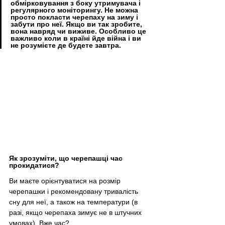
обмірковування з боку утримувача і 
регулярного моніторингу. Не можна 
просто покласти черепаху на зиму і 
забути про неї. Якщо ви так зробите, 
вона навряд чи виживе. Особливо це 
важливо коли в країні йде війна і ви 
не розумієте де будете завтра.
Як зрозуміти, що черепашці час 
прокидатися?
Ви маєте орієнтуватися на розмір 
черепашки і рекомендовану тривалість 
сну для неї, а також на температури (в 
разі, якщо черепаха зимує не в штучних 
умовах). Вже час?