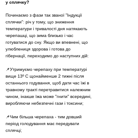
у сплячку?
Починаємо з фази так званої "Індукції 
сплячки": річ у тому, що зниження 
температури і тривалості дня натякають 
черепашці, що зима близько і час 
готуватися до сну. Якщо ви впевнені, що 
улюблениця здорова і готова до 
гібернації, переходимо до наступних дій:
📌Утримуємо черепаху при температурі 
вище 13º C щонайменше 2 тижні після 
останнього годування, щоб дати час їжі в 
травному тракті перетравитися належним 
чином, інакше їжа може "гнити" всередині, 
виробляючи небезпечні гази і токсини;
📌Чим більша черепаха - тим довший 
період голодування має передувати 
сплячці;