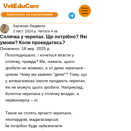
VetEduCare
Записатись на консультацію
Харченко Людмила
3 лист. 2024 р.
Читати 4 хв
Сплячка у черепах. Що потрібно? Які
умови? Коли прокидатись?
Оновлено:
18 вер. 2025 р.
Похолоднішало, і хочеться впасти у 
сплячку, правда? Ми, нажаль, цього 
зробити не можемо, а от деякі черепахи - 
цілком. Чому ми кажемо "деякі"? Тому, що 
у зоомагазинах інколи продають черепах, 
які не можуть цього зробити. Наприклад, 
болотна черепаха у сплячку впадає, а 
червоновуха – ні.  
Також не сплять зірчасті черепахи, 
леопардові, мадагаскарські.
Їм потрібно буде забезпечити 