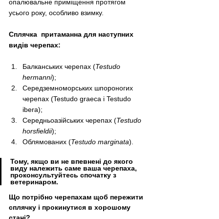
опалювальне приміщення протягом 
усього року, особливо взимку.
Сплячка  притаманна для наступних 
видів черепах:
Балканських черепах (
Testudo 
hermanni
);
Середземноморських шпороногих 
черепах (Testudo graeca і Testudo 
ibera);
Середньоазійських черепах (
Testudo 
horsfieldii
);
Облямованих (
Testudo marginata
).
Тому, якщо ви не впевнені до якого 
виду належить саме ваша черепаха, 
проконсультуйтесь спочатку з 
ветеринаром.
Що потрібно черепахам щоб пережити 
сплячку і прокинутися в хорошому 
стані?