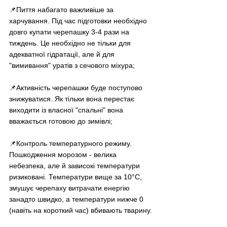
📌Пиття набагато важливіше за 
харчування. Під час підготовки необхідно 
довго купати черепашку 3-4 рази на 
тиждень. Це необхідно не тільки для 
адекватної гідратації, але й для 
"вимивання" уратів з сечового міхура;
📌Активність черепашки буде поступово 
знижуватися. Як тільки вона перестає 
виходити із власної "спальні" вона 
вважається готовою до зимівлі;
📌Контроль температурного режиму. 
Пошкодження морозом - велика 
небезпека, але й зависокі температури 
ризиковані. Температури вище за 10°C, 
змушує черепаху витрачати енергію 
занадто швидко, а температури нижче 0 
(навіть на короткий час) вбивають тварину.