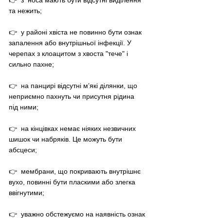
👉  з  носа мають бути відсутні виділення 
та нежить;
👉  у районі хвіста не повинно бути ознак 
запалення або внутрішньої інфекції. У 
черепах з клоацитом з хвоста "тече" і 
сильно пахне;
👉  на панцирі відсутні мʼякі ділянки, що 
неприємно пахнуть чи присутня рідина 
під ними;
👉  на кінцівках немає ніяких незвичних 
шишок чи набряків. Це можуть бути 
абсцеси;
👉  мембрани, що покривають внутрішнє 
вухо, повинні бути пласкими або злегка 
ввігнутими;
👉  уважно обстежуємо на наявність ознак 