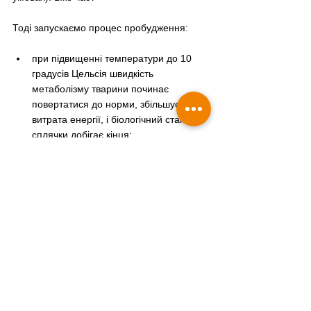
Тоді запускаємо процес пробудження:
при підвищенні температури до 10 
градусів Цельсія швидкість 
метаболізму тварини починає 
повертатися до норми, збільшується 
витрата енергії, і біологічний стан 
сплячки добігає кінця;
вийміть ящик з зимового сховища і 
поступово на пару градусів за годину 
піднімайте температуру, щоб не було 
різкого перепаду;
за кілька годин черепаху можна буде 
перевести до тераріуму,  в тепло (+25 
C) та до світла; 
лампа для тепла та УФ має 