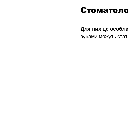
Стоматоло
Для них це особл
зубами можуть ста