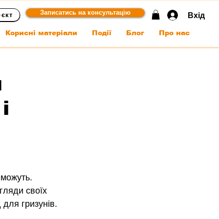
Записатись на консультацію
Вхід
оєкт
Корисні матеріали
Події
Блог
Про нас
я
і
 можуть.
гляди своїх 
 для гризунів.