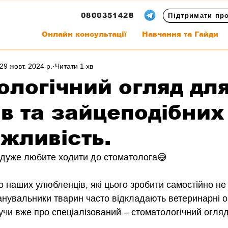
0800351428
Підтримати пр
Онлайн консультації
Навчання та Гайди
29 жовт. 2024 р.
Читати 1 хв
ологічний огляд дл
в та зайцеподібних 
ажливість.
 дуже любите ходити до стоматолога😅
о наших улюбленців, які цього зробити самостійно не
анувальники тварин часто відкладають ветеринарні о
учи вже про спеціалізований 
–
 стоматологічний огляд