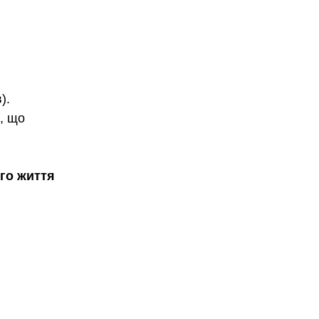
).
, що 
ого життя