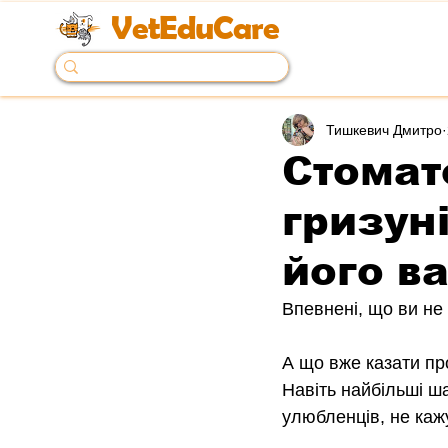
VetEduCare
Тишкевич Дмитро
Стомат
гризуні
його в
Впевнені, що ви не
А що вже казати пр
Навіть найбільші ш
улюбленців, не каж