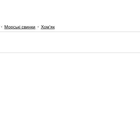
Морські свинки
Хом'як