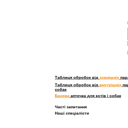
Таблиця обробок від
зовнішніх
пара
Таблиця обробок від
внутрішніх
пар
собак
Базова
аптечка для котів і собак
Часті запитання
Наші спеціалісти