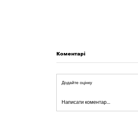
Коментарі
Додайте оцінку
Чим годувати диких та
Написати коментар...
домашніх білок?