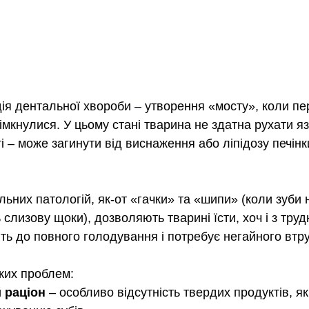
ія дентальної хвороби 
–
 утворення «мосту», коли пе
мкнулися. У цьому стані тварина не здатна рухати яз
і 
–
 може загинути від виснаження або ліпідозу печінк
льних патологій, як-от «гачки» та «шипи» (коли зуби
 слизову щоки), дозволяють тварині їсти, хоч і з тру
ть до повного голодування і потребує негайного втр
ких проблем:
 раціон
–
 особливо відсутність твердих продуктів, я