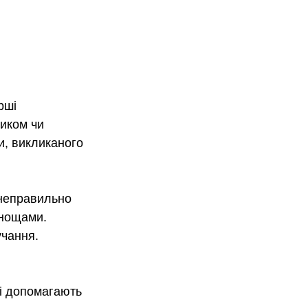
рші 
иком чи 
и, викликаного 
 неправильно 
днощами. 
учання.
кі допомагають 