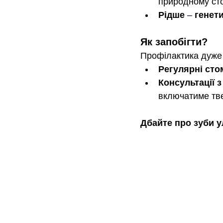
природному сто
Рідше 
–
 генет
Як запобігти?
Профілактика дуже
Регулярні сто
Консультації з
включатиме тве
Дбайте про зуби 