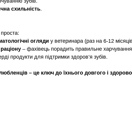
чуванню зубів.
ична схильність
.
 проста:
матологічні огляди
 у ветеринара (раз на 6-12 місяців
 раціону
–
 фахівець порадить правильне харчування
рді продукти для підтримки здоров’я зубів.
улюбленців 
–
 це ключ до їхнього довгого і здоров