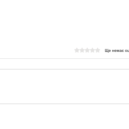
Оцінка: 0 з 5 зірок.
Ще немає оц
Карантин для птахів,
Пер
гризунів та рептилій.
доп
Чому, навіщо і його
кри
етапи.
для