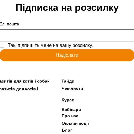
Підписка на розсилку
Ел. пошта
Так, підпишіть мене на вашу розсилку.
Надіслати
зитів для котів і собак
Гайди
Чек-листи
азитів для котів і
Курси
Вебінари
Про нас
Онлайн події
Блог