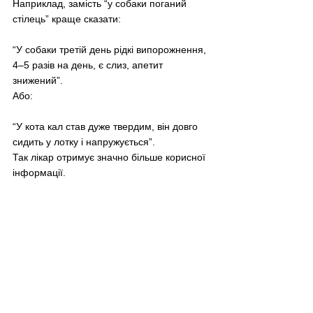
Наприклад, замість “у собаки поганий 
стілець” краще сказати:
“У собаки третій день рідкі випорожнення, 
4–5 разів на день, є слиз, апетит 
знижений”.
Або:
“У кота кал став дуже твердим, він довго 
сидить у лотку і напружується”.
Так лікар отримує значно більше корисної 
інформації.