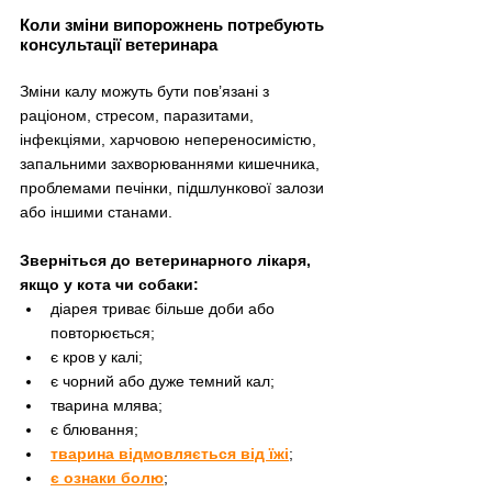
Коли зміни випорожнень потребують 
консультації ветеринара
Зміни калу можуть бути пов’язані з 
раціоном, стресом, паразитами, 
інфекціями, харчовою непереносимістю, 
запальними захворюваннями кишечника, 
проблемами печінки, підшлункової залози 
або іншими станами.
Зверніться до ветеринарного лікаря, 
якщо у кота чи собаки:
діарея триває більше доби або 
повторюється;
є кров у калі;
є чорний або дуже темний кал;
тварина млява;
є блювання;
тварина відмовляється від їжі
;
є ознаки болю
;