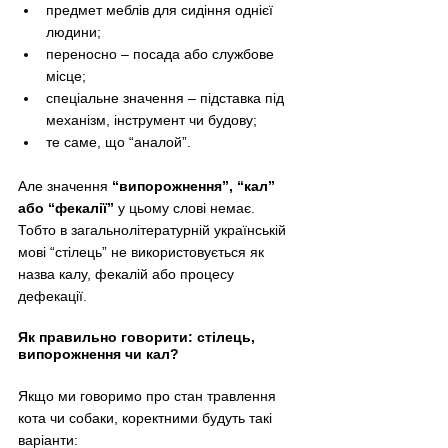
предмет меблів для сидіння однієї 
людини;
переносно – посада або службове 
місце;
спеціальне значення – підставка під 
механізм, інструмент чи будову;
те саме, що “аналой”.
Але значення 
“випорожнення”, “кал” 
або “фекалії”
 у цьому слові немає.
Тобто в загальнолітературній українській 
мові “стілець” не використовується як 
назва калу, фекалій або процесу 
дефекації.
Як правильно говорити: стілець, 
випорожнення чи кал?
Якщо ми говоримо про стан травлення 
кота чи собаки, коректними будуть такі 
варіанти: