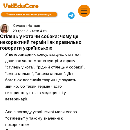
VetEduCare
Записатись на консультацію
Камаєва Наталя
29 трав.
Читати 4 хв
Стілець у кота чи собаки: чому це
некоректний термін і як правильно
говорити українською
У ветеринарних консультаціях, статтях і 
дописах часто можна зустріти фразу: 
“стілець у кота”, “рідкий стілець у собаки”, 
“зміна стільця”, “аналіз стільця”. Для 
багатьох власників тварин це звучить 
звично, бо такий термін часто 
використовують і в медицині, і у 
ветеринарії.
Але з погляду української мови слово 
“стілець”
 у такому значенні є 
некоректним.