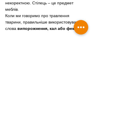
некоректною. Стілець – це предмет 
меблів.
Коли ми говоримо про травлення 
тварини, правильніше використовувати 
слова 
випорожнення, кал або фекалії
.
Тому замість “рідкий стілець у собаки” 
краще писати 
“рідкі випорожнення у 
собаки”
 або 
“діарея у собаки”
. Замість 
“аналіз стільця” – 
“аналіз калу”
.
Точна мова допомагає краще описувати 
симптоми, зрозуміліше комунікувати з 
ветеринарним лікарем і робити 
ветеринарні матеріали українською 
якіснішими.
FAQ
Стілець у кота чи собаки – чи 
правильно так говорити 