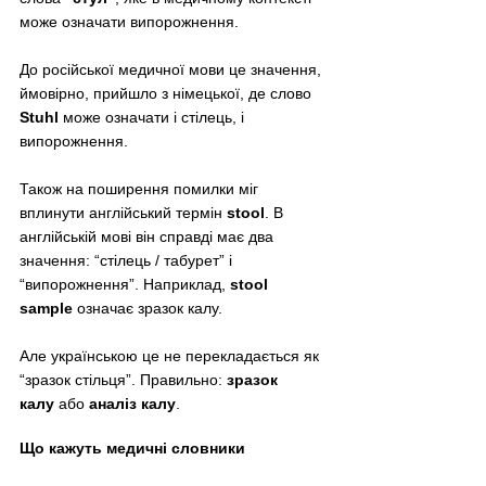
може означати випорожнення.
До російської медичної мови це значення, 
ймовірно, прийшло з німецької, де слово 
Stuhl
 може означати і стілець, і 
випорожнення.
Також на поширення помилки міг 
вплинути англійський термін 
stool
. В 
англійській мові він справді має два 
значення: “стілець / табурет” і 
“випорожнення”. Наприклад, 
stool 
sample
 означає зразок калу.
Але українською це не перекладається як 
“зразок стільця”. Правильно: 
зразок 
калу
 або 
аналіз калу
.
Що кажуть медичні словники