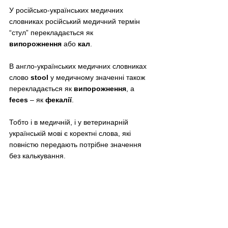
У російсько-українських медичних 
словниках російський медичний термін 
“стул” перекладається як 
випорожнення
 або 
кал
.
В англо-українських медичних словниках 
слово 
stool
 у медичному значенні також 
перекладається як 
випорожнення
, а 
feces
 – як 
фекалії
.
Тобто і в медичній, і у ветеринарній 
українській мові є коректні слова, які 
повністю передають потрібне значення 
без калькування.