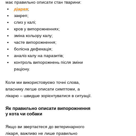
має правильно описати стан тварини:
діарея
;
закреп;
слиз у калі;
кров у випорожненнях;
зміна кольору калу;
часте випорожнення;
болісна дефекація;
аналіз калу на паразитів;
контроль випорожнень після зміни 
раціону.
Коли ми використовуємо точні слова, 
власнику легше описати симптоми, а 
лікарю – швидше зорієнтуватися в ситуації.
Як правильно описати випорожнення 
у кота чи собаки
Якщо ви звертаєтеся до ветеринарного 
лікаря, важливо не лише правильно 