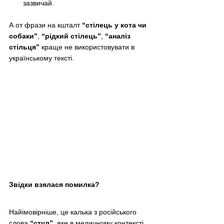
зазвичай.
А от фрази на кшталт 
“стілець у кота чи 
собаки”
, 
“рідкий стілець”
, 
“аналіз 
стільця”
 краще не використовувати в 
українському тексті.
Звідки взялася помилка?
Найімовірніше, це калька з російського 
слова 
“стул”
, яке в медичному контексті 