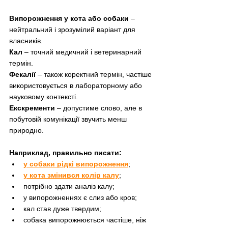
Випорожнення у кота або собаки
 – 
нейтральний і зрозумілий варіант для 
власників.
Кал
 – точний медичний і ветеринарний 
термін.
Фекалії
 – також коректний термін, частіше 
використовується в лабораторному або 
науковому контексті.
Екскременти
 – допустиме слово, але в 
побутовій комунікації звучить менш 
природно.
Наприклад, правильно писати:
у собаки рідкі випорожнення
;
у кота змінився колір калу
;
потрібно здати аналіз калу;
у випорожненнях є слиз або кров;
кал став дуже твердим;
собака випорожнюється частіше, ніж 