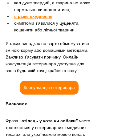
кал дуже твердий, а тварина не може 
нормально випорожнитися;
є різке схуднення
;
симптоми з’явилися у цуценяти, 
кошеняти або літньої тварини.
У таких випадках не варто обмежуватися 
зміною корму або домашніми методами. 
Важливо з’ясувати причину. Онлайн 
консультація ветеринара доступна для 
вас в будь-якій точці країни та світу:
Консультація ветеринара
Висновок
Фраза 
“стілець у кота чи собаки”
 часто 
трапляється у ветеринарних і медичних 
текстах, але українською мовою вона є 