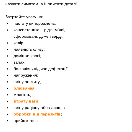
назвати симптом, а й описати деталі.
Звертайте увагу на:
частоту випорожнень;
консистенцію – рідкі, м’які, 
сформовані, дуже тверді;
колір;
наявність слизу;
домішки крові;
запах;
болючість під час дефекації;
напруження;
зміну апетиту;
блювання
;
млявість;
втрату ваги
;
зміну раціону або ласощів;
обробки від паразитів
;
прийом ліків.