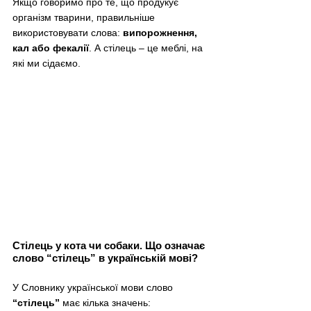
Якщо говоримо про те, що продукує 
організм тварини, правильніше 
використовувати слова: 
випорожнення, 
кал або фекалії
. А стілець – це меблі, на 
які ми сідаємо.
Стілець у кота чи собаки. Що означає 
слово “стілець” в українській мові?
У Словнику української мови слово 
“стілець”
 має кілька значень: