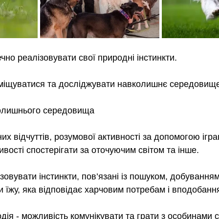
чно реалізовувати свої природні інстинкти.
міщуватися та досліджувати навколишнє середовище
олишнього середовища
х відчуттів, розумової активності за допомогою ігра
вості спостерігати за оточуючим світом та інше. 
овувати інстинкти, пов’язані із пошуком, добуванням 
 їжу, яка відповідає харчовим потребам і вподобанн
дія - можливість комунікувати та грати з особинами с