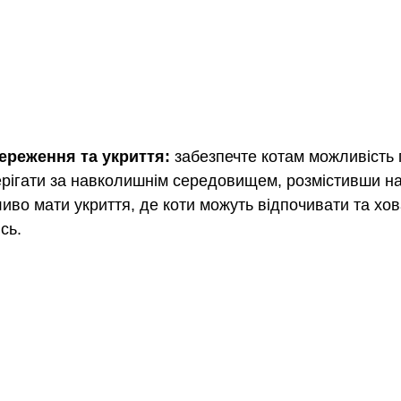
ереження та укриття: 
забезпечте котам можливість 
ерігати за навколишнім середовищем, розмістивши на
иво мати укриття, де коти можуть відпочивати та хов
сь.