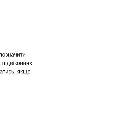
позначити 
 підвіконнях 
атись, якщо 