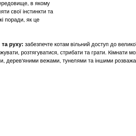
ередовище, в якому 
ти свої інстинкти та 
кі поради, як це 
 та руху: 
забезпечте котам вільний доступ до великої
жувати, розтягуватися, стрибати та грати. Кімнати м
и, дерев'яними вежами, тунелями та іншими розваж