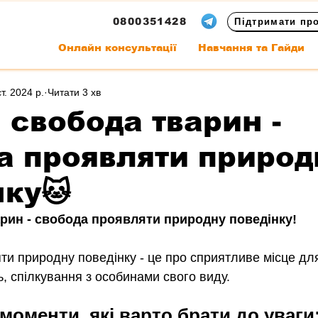
0800351428
Підтримати пр
Онлайн консультації
Навчання та Гайди
т. 2024 р.
Читати 3 хв
 свобода тварин -
а проявляти природ
нку🐱
рин - свобода проявляти природну поведінку!
и природну поведінку - це про сприятливе місце для
ь, спілкування з особинами свого виду.
моменти, які варто брати до уваги