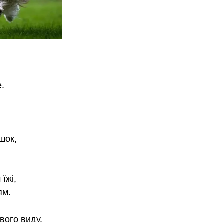
.
шок, 
їжі, 
ям. 
вого виду.