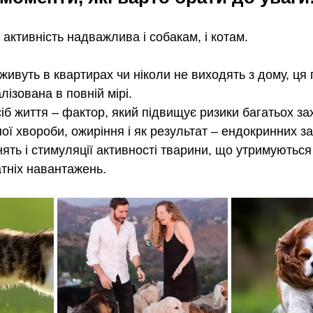
активність надважлива і собакам, і котам.  
кі живуть в квартирах чи ніколи не виходять з дому, ця
лізована в повній мірі. 
б життя – фактор, який підвищує ризики багатьох за
ної хвороби, ожиріння і як результат – ендокринних з
ять і стимуляції активності тварини, що утримуються
тніх навантажень.