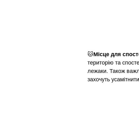
🐱
Місце для спост
територію та спост
лежаки. Також важл
захочуть усамітнити