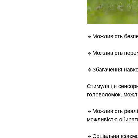
🔸Можливість безпе
🔹Можливість пере
🔸Збагачення навк
Стимуляція сенсорни
головоломок, можли
🔹Можливість реаліз
можливістю обирати
🔸Соціальна взаємо