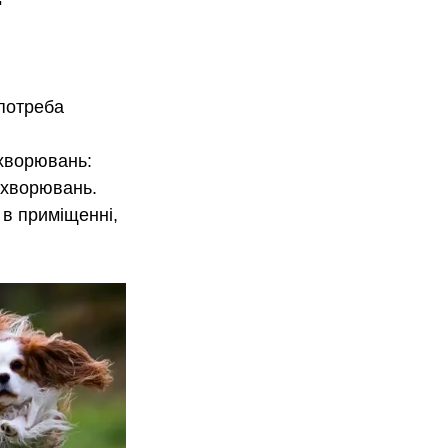
 потреба 
хворювань: 
ахворювань. 
 в приміщенні, 