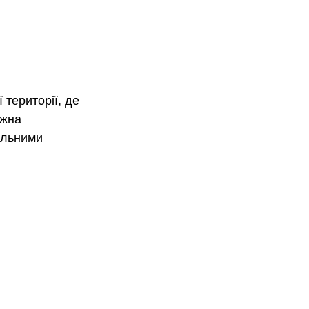
 території, де 
ожна 
альними 