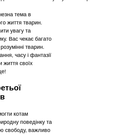
чезна тема в 
го життя тварин. 
ити увагу та 
ку. Вас чекає багато 
 розумінні тварин. 
ання, часу і фантазії 
и життя своїх 
ще!
етьої 
ів
огти котам 
риродну поведінку та 
тю свободу, важливо 