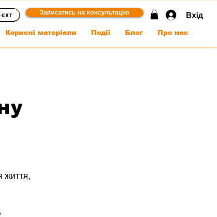
Записатись на консультацію
Вхід
оєкт
Корисні матеріали
Події
Блог
Про нас
ну
 життя, 
: