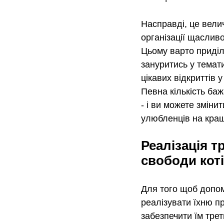
Насправді, це вели
організації щасливо
Цьому варто приділ
зануритись у темати
цікавих відкриттів у
Певна кількість баж
- і ви можете змінит
улюбленців на кра
Реалізація тр
свободи кот
Для того щоб допом
реалізувати їхню п
забезпечити їм тре