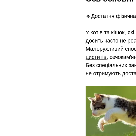
🔹Достатня фізична 
У котів та кішок, я
досить часто не реа
Малорухливий спосі
циститів
, сечокам'я
Без спеціальних зан
не отримують доста