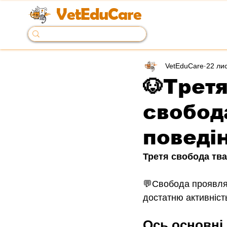
VetEduCare
VetEduCare
22 лис
🐶Третя
свобод
поведі
Третя свобода тва
💬Свобода проявлят
достатню активніст
Ось основні 