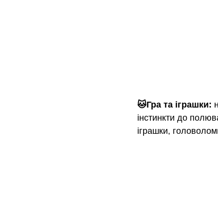
🐱Гра та іграшки: 
інстинкти до полюва
іграшки, головолом