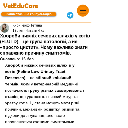
VetEduCare
Записатись на консультацію
Кириченко Тетяна
18 лют.
Читати 4 хв
Хвороби нижніх сечових шляхів у котів
(FLUTD) – це група патологій, а не
«просто цистит». Чому важливо знати
справжню причину симптомів.
Оновлено:
16 бер.
Хвороби нижніх сечових шляхів у 
котів (Feline Low Urinary Tract 
Deseases)
–
 це 
збірний клінічний 
термін
, яким у ветеринарній медицині 
позначають 
групу різних захворювань і 
станів
, що уражають сечовий міхур та 
уретру котів. Ці стани можуть мати різні 
причини, механізми розвитку, ризики та 
підходи до лікування, але часто 
проявляються схожими симптомами.