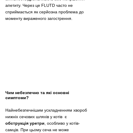
апетиту. Через це FLUTD часто не 
сприймається як серйозна проблема до 
моменту вираженого загострення.
Чим небезпечно та які основні 
симптоми?
Найнебезпечнішим ускладненням хвороб 
нижніх сечових шляхів у котів  є 
обструкція уретри
, особливо у котів-
самців. При цьому сеча не може 