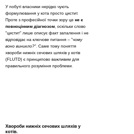
У побуті власники нерідко чують 
формулювання у кота просто цистит. 
Проте з професійної точки зору це 
не є 
повноцінним діагнозом
, оскільки слово 
"цистит" лише описує факт запалення і не 
відповідає на ключове питання 
–
 "
чому 
воно виникло?"
. Саме тому поняття 
хвороби нижніх сечових шляхів у котів 
(FLUTD) є принципово важливим для 
правильного розуміння проблеми.
Хвороби нижніх сечових шляхів у 
котів. 