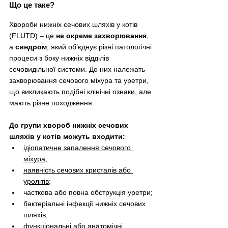
Що це таке?
Хвороби нижніх сечових шляхів у котів 
(FLUTD) 
–
 це 
не окреме захворювання
, 
а 
синдром
, який об’єднує різні патологічні 
процеси з боку нижніх відділів 
сечовидільної системи. До них належать 
захворювання сечового міхура та уретри, 
що викликають подібні клінічні ознаки, але 
мають різне походження.
До групи хвороб нижніх сечових 
шляхів у котів можуть входити:
ідіопатичне запалення сечового 
міхура;
наявність сечових кристалів або 
уролітів;
часткова або повна обструкція уретри;
бактеріальні інфекції нижніх сечових 
шляхів;
функціональні або анатомічні 