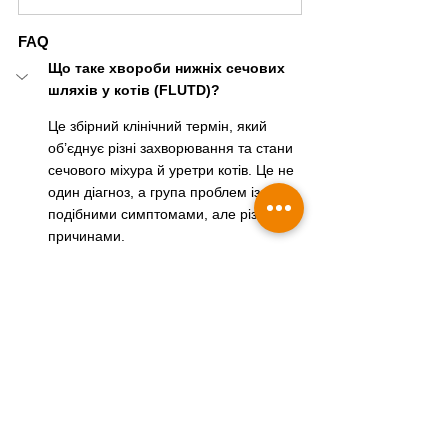
FAQ
Що таке хвороби нижніх сечових 
шляхів у котів (FLUTD)?
Це збірний клінічний термін, який 
об’єднує різні захворювання та стани 
сечового міхура й уретри котів. Це не 
один діагноз, а група проблем із 
подібними симптомами, але різними 
причинами.
Чи є хвороби нижніх сечових шляхів 
у котів тим самим, що й цистит у 
котів?
Які перші ознаки хвороб нижніх 
сечових шляхів у котів може 
помітити власник?
Чому хвороби нижніх сечових 
шляхів у котів особливо небезпечні 