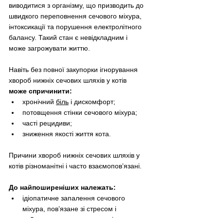
виводитися з організму, що призводить до 
швидкого переповнення сечового міхура, 
інтоксикації та порушення електролітного 
балансу. Такий стан є невідкладним і 
може загрожувати життю.
Навіть без повної закупорки ігнорування 
хвороб нижніх сечових шляхів у котів 
може спричинити:
хронічний 
біль
 і дискомфорт;
потовщення стінки сечового міхура;
часті рецидиви;
зниження якості життя кота.
Причини хвороб нижніх сечових шляхів у 
котів різноманітні і часто взаємопов’язані. 
До найпоширеніших належать:
ідіопатичне запалення сечового 
міхура, пов’язане зі стресом і 