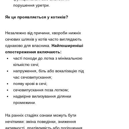
порушення уретри.
Як це проявляється у котиків?
Незалежно від причини, хвороби нижніх 
сечових шляхів у котів часто виглядають 
однаково для власника. 
Найпоширеніші 
спостереження включають:
часті походи до лотка з мінімальною 
кількістю сечі;
напруження, біль або вокалізацію під 
час сечовипускання;
появу крові в сечі;
сечовипускання поза лотком;
надмірне вилизування ділянки 
промежини.
На ранніх стадіях ознаки можуть бути 
нечіткими: зміна поведінки, зниження 
активності, дратівливість або погіршення 