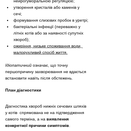
нейрогуморальною регуляцією;
утворення кристалів або каменів у 
сечі;
формування слизових пробок в уретрі;
бактеріальні інфекції (переважно у 
літніх котів або за наявності супутніх 
хвороб);
ожиріння, низьке споживання води, 
малорухливий спосіб життя.
Ідіопатичний
 означає, що точну 
першопричину захворювання не вдається 
встановити навіть після обстежень.
План діагностики
Діагностика хвороб нижніх сечових шляхів 
у котів  спрямована не на підтвердження 
самого терміна, а на 
виявлення 
конкретної причини симптомів
. 