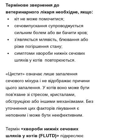
Термінове звернення до 
ветеринарного лікаря необхідне, якщо:
кіт не може помочитися;
сечовипускання супроводжується 
сильним болем або ви бачити кров;
з’являється млявість, блювання або 
різке погіршення стану;
симптоми хвороби нижніх сечових 
шляхів у котів  повторюються.
«Цистит» означає лише запалення 
сечового міхура і не відображає причини 
цього запалення. У котів воно може бути 
пов’язане зі стресом, кристалами, 
обструкцією або іншими механізмами. Без 
уточнення цих факторів лікування є 
неповним і може бути неефективним.
Термін 
«хвороби нижніх сечових 
шляхів у котів (FLUTD)»
 підкреслює 