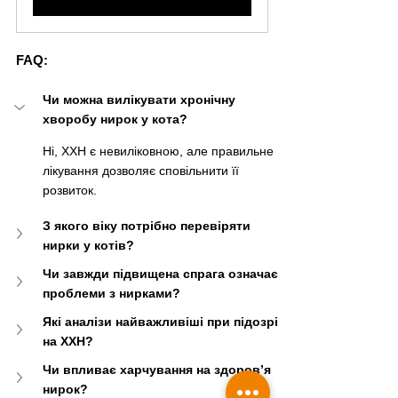
FAQ: 
Чи можна вилікувати хронічну 
хворобу нирок у кота?
Ні, ХХН є невиліковною, але правильне 
лікування дозволяє сповільнити її 
розвиток.
З якого віку потрібно перевіряти 
нирки у котів?
Чи завжди підвищена спрага означає 
проблеми з нирками?
Які аналізи найважливіші при підозрі 
на ХХН?
Чи впливає харчування на здоров’я 
нирок?