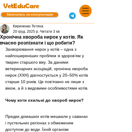
VetEduCare
Записатись на консультацію
Кириченко Тетяна
20 груд. 2025 р.
Читати 3 хв
Хронічна хвороба нирок у котів. Як
вчасно розпізнати і що робити?
Захворювання нирок у котів 
–
 одна з 
найпоширеніших проблем зі здоров’ям у 
тварин старшого віку. За даними 
ветеринарних асоціацій, хронічна хвороба 
нирок (ХХН) діагностується у 20–50% котів 
старше 10 років. Це пов’язано не лише з 
віком, а й з видовими особливостями котів.
Чому коти схильні до хвороб нирок?
Предки домашніх котів мешкали у саванах 
і пустельних регіонах з обмеженим 
доступом до води. Їхній організм 