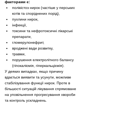
факторами є:
полікістоз нирок (частіше у перських 
котів та споріднених порід),
пухлини нирок,
інфекції,
токсини та нефротоксичні лікарські 
препарати,
гломерулонефрит,
вроджені вади розвитку,
травми,
порушення електролітного балансу 
(гіпокаліємія, гіперкальціємія).
У деяких випадках, якщо причину 
вдається виявити та усунути, можливе 
стабілізування функції нирок. Проте в 
більшості ситуацій лікування спрямоване 
на уповільнення прогресування хвороби 
та контроль ускладнень.