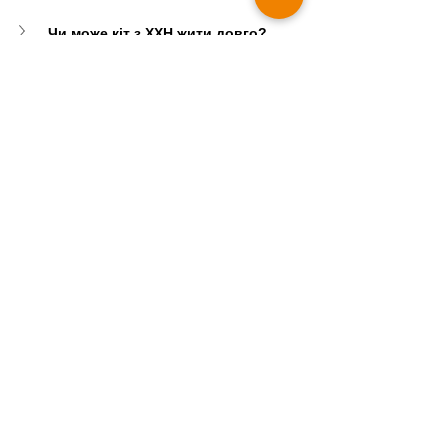
Чи може кіт з ХХН жити довго?
Чи небезпечні знеболювальні 
препарати для нирок котів?
Коти
Хвороби Коти