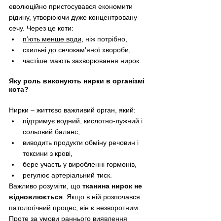
еволюційно пристосувався економити 
рідину, утворюючи дуже концентровану 
сечу. Через це коти:
п’ють менше води
, ніж потрібно,
схильні до сечокам’яної хвороби,
частіше мають захворювання нирок.
Яку роль виконують нирки в організмі 
кота?
Нирки 
–
 життєво важливий орган, який:
підтримує водний, кислотно-лужний і 
сольовий баланс,
виводить продукти обміну речовин і 
токсини з крові,
бере участь у виробленні гормонів,
регулює артеріальний тиск.
Важливо розуміти, що 
тканина нирок не 
відновлюється
. Якщо в ній розпочався 
патологічний процес, він є незворотним. 
Проте за умови раннього виявлення 