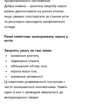
профілактичного обстеження.
Добра новина 
–
 хронічну хворобу нирок 
можна діагностувати на ранніх етапах, 
якщо уважно спостерігати за станом кота 
та регулярно проходити профілактичні 
огляди.
Ранні симптоми захворювань нирок у 
котів
Зверніть увагу на такі зміни:
зниження апетиту,
підвищена спрага,
збільшення об’єму сечі,
втрата маси тіла,
зниження активності.
Ці симптоми розвиваються поступово і 
часто залишаються непомітними. Навіть 
один із них є приводом звернутися до 
ветеринарного лікаря.