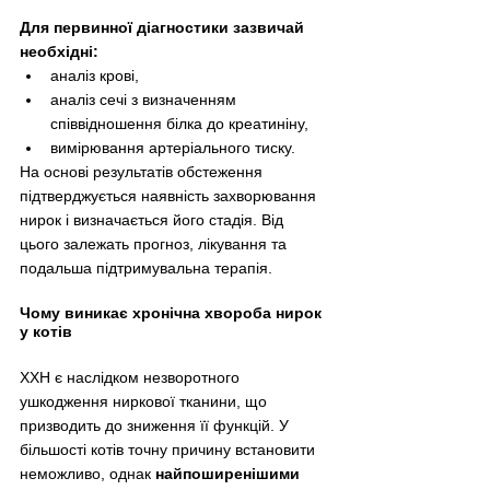
Для первинної діагностики зазвичай 
необхідні:
аналіз крові,
аналіз сечі з визначенням 
співвідношення білка до креатиніну,
вимірювання артеріального тиску.
На основі результатів обстеження 
підтверджується наявність захворювання 
нирок і визначається його стадія. Від 
цього залежать прогноз, лікування та 
подальша підтримувальна терапія.
Чому виникає хронічна хвороба нирок 
у котів
ХХН є наслідком незворотного 
ушкодження ниркової тканини, що 
призводить до зниження її функцій. У 
більшості котів точну причину встановити 
неможливо, однак 
найпоширенішими 