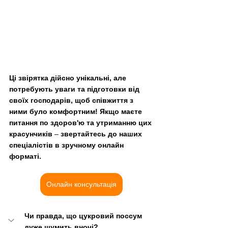
Ці звірятка дійсно унікальні, але 
потребують уваги та підготовки від 
своїх господарів, щоб співжиття з 
ними було комфортним! Якщо маєте 
питання по здоров'ю та утриманню цих 
красунчиків 
–
 звертайтесь до наших 
спеціалістів в зручному онлайн 
форматі.
Онлайн консультація
Чи правда, що цукровий поссум 
дуже шумить вночі?