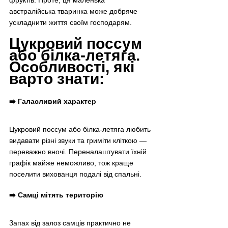
австралійська тваринка може добряче 
ускладнити життя своїм господарям.
Цукровий поссум 
або білка-летяга. 
Особливості, які 
варто знати:
➡️ Галасливий характер
Цукровий поссум або білка-летяга любить 
видавати різні звуки та гриміти кліткою — 
переважно вночі. Переналаштувати їхній 
графік майже неможливо, тож краще 
поселити вихованця подалі від спальні.
➡️ Самці мітять територію
Запах від залоз самців практично не 