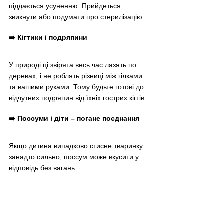
піддається усуненню. Прийдеться 
звикнути або подумати про стерилізацію.
➡️ Кігтики і подряпини
У природі ці звірята весь час лазять по 
деревах, і не роблять різниці між гілками 
та вашими руками. Тому будьте готові до 
відчутних подряпин від їхніх гострих кігтів.
➡️ Поссуми і діти 
–
 погане поєднання
Якщо дитина випадково стисне тваринку 
занадто сильно, поссум може вкусити у 
відповідь без вагань.