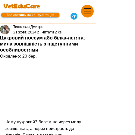
VetEduCare
Записатись на консультацію
Тишкевич Дмитро
21 жовт. 2024 р.
Читати 2 хв
Цукровий поссум або білка-летяга:
мила зовнішність з підступними
особливостями
Оновлено:
20 бер.
Чому цукровий? Зовсім не через милу 
зовнішність, а через пристрасть до 
фруктів. Проте, ця маленька 