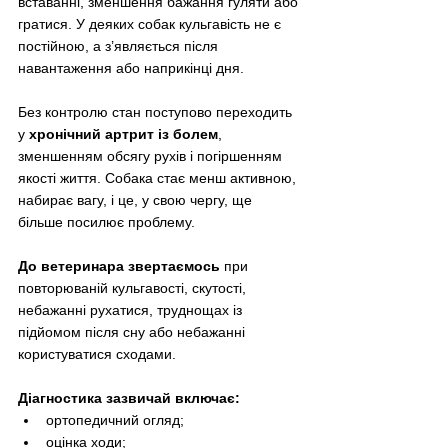
вставанні, зменшення бажання гуляти або 
гратися. У деяких собак кульгавість не є 
постійною, а з’являється після 
навантаження або наприкінці дня.
Без контролю стан поступово переходить 
у 
хронічний артрит із болем
, 
зменшенням обсягу рухів і погіршенням 
якості життя. Собака стає менш активною, 
набирає вагу, і це, у свою чергу, ще 
більше посилює проблему.
До ветеринара звертаємось 
при 
повторюваній кульгавості, скутості, 
небажанні рухатися, труднощах із 
підйомом після сну або небажанні 
користуватися сходами.
Діагностика зазвичай включає:
ортопедичний огляд;
оцінка ходи;