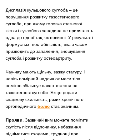
Дисплазія кульшового суглоба – це 
порушення розвитку тазостегнового 
суглоба, при якому головка стегнової 
кістки і суглобова западина не прилягають 
одна до одної так, як повинні. У результаті 
формується нестабільність, яка з часом 
призводить до запалення, зношування 
суглоба і розвитку остеоартриту.
Чау-чау мають щільну, важку статуру, і 
навіть помірний надлишок маси тіла 
помітно збільшує навантаження на 
тазостегнові суглоби. Якщо додати 
спадкову схильність, ризик хронічного 
ортопедичного 
болю
 стає значним.
Прояви.
 Зазвичай вим можете помітити 
скутість після відпочинку, небажання 
підніматися сходами, труднощі при 