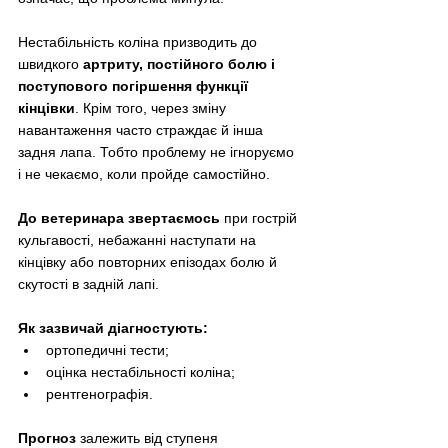
Нестабільність коліна призводить до 
швидкого
 артриту, постійного болю і 
поступового погіршення функції 
кінцівки
. Крім того, через зміну 
навантаження часто страждає й інша 
задня лапа. Тобто проблему не ігноруємо 
і не чекаємо, коли пройде самостійно.
До ветеринара звертаємось 
при гострій 
кульгавості, небажанні наступати на 
кінцівку або повторних епізодах болю й 
скутості в задній лапі.
Як зазвичай діагностують:
ортопедичні тести;
оцінка нестабільності коліна;
рентгенографія.
Прогноз 
залежить від ступеня 