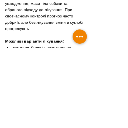
ушкодження, маси тіла собаки та 
обраного підходу до лікування. При 
своєчасному контролі прогноз часто 
добрий, але без лікування зміни в суглобі 
прогресують.
Можливі варіанти лікування:
контроль болю і навантаження;
стабілізація суглоба хірургічним 
методом у відповідних випадках;
фізіотерапія;
контроль ваги як частина 
довгострокового менеджменту.