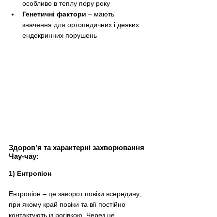
особливо в теплу пору року
Генетичні фактори
 – мають 
значення для ортопедичних і деяких 
ендокринних порушень
Здоров’я та характерні захворювання 
Чау-чау:
1) Ентропіон
Ентропіон – це заворот повіки всередину, 
при якому край повіки та вії постійно 
контактують із рогівкою. Через це 