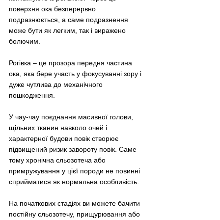
поверхня ока безперервно 
подразнюється, а саме подразнення 
може бути як легким, так і виражено 
болючим.
Рогівка – це прозора передня частина 
ока, яка бере участь у фокусуванні зору і 
дуже чутлива до механічного 
пошкодження.
У чау-чау поєднання масивної голови, 
щільних тканин навколо очей і 
характерної будови повік створює 
підвищений ризик завороту повік. Саме 
тому хронічна сльозотеча або 
примружування у цієї породи не повинні 
сприйматися як нормальна особливість.
На початкових стадіях ви можете бачити 
постійну сльозотечу, прищурювання або 