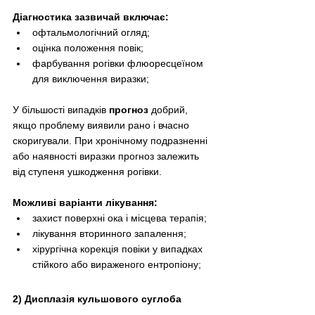
Діагностика зазвичай включає:
офтальмологічний огляд;
оцінка положення повік;
фарбування рогівки флюоресцеїном 
для виключення виразки;
У більшості випадків 
прогноз
 добрий, 
якщо проблему виявили рано і вчасно 
скоригували. При хронічному подразненні 
або наявності виразки прогноз залежить 
від ступеня ушкодження рогівки.
Можливі варіанти лікування:
захист поверхні ока і місцева терапія;
лікування вторинного запалення;
хірургічна корекція повіки у випадках 
стійкого або вираженого ентропіону;
2) Дисплазія кульшового суглоба