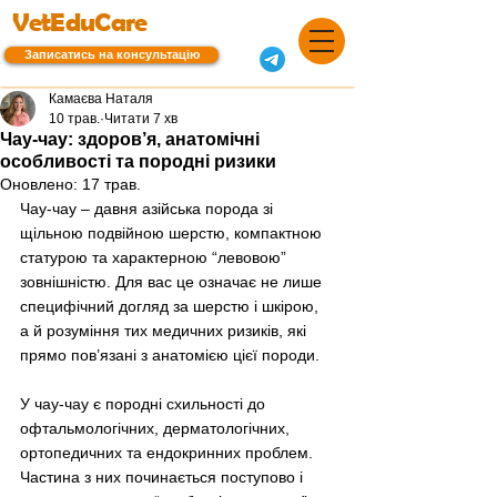
VetEduCare
Записатись на консультацію
Камаєва Наталя
10 трав.
Читати 7 хв
Чау-чау: здоров’я, анатомічні
особливості та породні ризики
Оновлено:
17 трав.
Чау-чау 
–
 давня азійська порода зі 
щільною подвійною шерстю, компактною 
статурою та характерною “левовою” 
зовнішністю. Для вас це означає не лише 
специфічний догляд за шерстю і шкірою, 
а й розуміння тих медичних ризиків, які 
прямо пов’язані з анатомією цієї породи.
У чау-чау є породні схильності до 
офтальмологічних, дерматологічних, 
ортопедичних та ендокринних проблем. 
Частина з них починається поступово і 