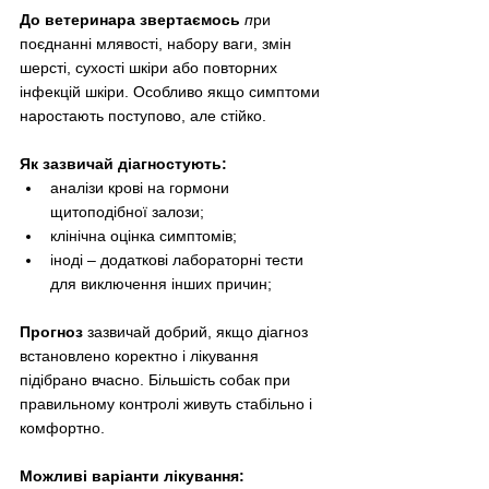
До ветеринара звертаємось 
п
ри 
поєднанні млявості, набору ваги, змін 
шерсті, сухості шкіри або повторних 
інфекцій шкіри. Особливо якщо симптоми 
наростають поступово, але стійко.
Як зазвичай діагностують:
аналізи крові на гормони 
щитоподібної залози;
клінічна оцінка симптомів;
іноді – додаткові лабораторні тести 
для виключення інших причин;
Прогноз 
зазвичай добрий, якщо діагноз 
встановлено коректно і лікування 
підібрано вчасно. Більшість собак при 
правильному контролі живуть стабільно і 
комфортно.
Можливі варіанти лікування: