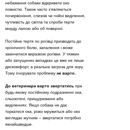
небажання собаки відкривати око 
повністю. Також часто з’являються 
почервоніння, слизові чи гнійні виділення, 
чутливість до світла та спроби терти 
морду лапою або об поверхні.
Постійне тертя по рогівці призводить до 
хронічного болю, запалення і може 
закінчитися виразкою рогівки. У тяжких 
або запущених випадках це вже не лише 
дискомфорт, а реальна загроза для зору. 
Тому ігнорувати проблему 
не варто.
До ветеринара варто звертатись 
при 
будь-якому постійному подразненні ока, 
сльозотечі, прищурюванні або 
виділеннях. Якщо собака не дає 
торкатися ока, різко мружиться або око 
виглядає мутним – звертатися потрібно 
якнайшвидше.