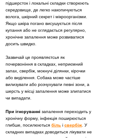
підшерсток і локальні складки створюють 
середовище, де легко накопичуються 
волога, шкірний секрет і мікроорганізми. 
Якщо шкіра погано висушується після 
купання або не оглядається регулярно, 
хронічне запалення може розвиватися 
досить швидко.
Зазвичай це проявляєтсья як 
почервоніння в складках, неприємний 
запах, свербіж, мокнучі ділянки, кірочки 
або виділення. Собака може частіше 
вилизувати або розчухувати певні зони, а 
шерсть у місці запалення може злипатися 
чи випадати.
При ігноруванні 
запалення переходить у 
хронічну форму, інфекція поширюється 
глибше, посилюються 
біль
 і 
свербіж
. У 
складних випадках доводиться лікувати не 