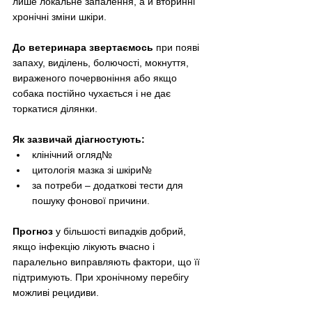
лише локальне запалення, а й вторинні 
хронічні зміни шкіри.
До ветеринара звертаємось 
при появі 
запаху, виділень, болючості, мокнуття, 
вираженого почервоніння або якщо 
собака постійно чухається і не дає 
торкатися ділянки.
Як зазвичай діагностують:
клінічний огляд№
цитологія мазка зі шкіри№
за потреби – додаткові тести для 
пошуку фонової причини.
Прогноз 
у більшості випадків добрий, 
якщо інфекцію лікують вчасно і 
паралельно виправляють фактори, що її 
підтримують. При хронічному перебігу 
можливі рецидиви.