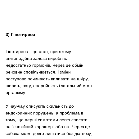
3) Гіпотиреоз
Гіпотиреоз – це стан, при якому 
щитоподібна залоза виробляє 
недостатньо гормонів. Через це обмін 
речовин сповільнюється, і зміни 
поступово починають впливати на шкіру, 
шерсть, вагу, енергійність і загальний стан 
організму.
У чау-чау описують схильність до 
ендокринних порушень, а проблема в 
тому, що перші симптоми легко списати 
на “спокійний характер” або вік. Через це 
собака може довго лишатися без діагнозу, 