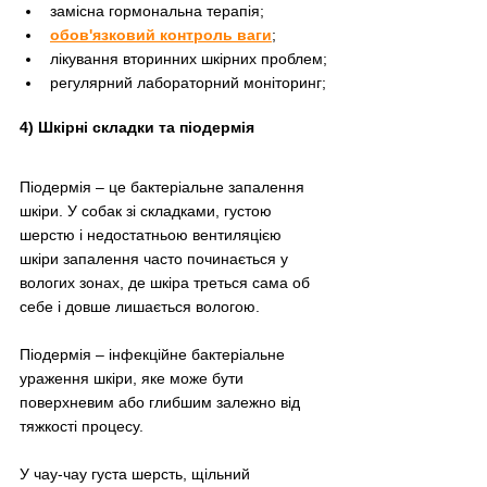
замісна гормональна терапія;
обов'язковий контроль ваги
;
лікування вторинних шкірних проблем;
регулярний лабораторний моніторинг;
4) Шкірні складки та піодермія
Піодермія – це бактеріальне запалення 
шкіри. У собак зі складками, густою 
шерстю і недостатньою вентиляцією 
шкіри запалення часто починається у 
вологих зонах, де шкіра треться сама об 
себе і довше лишається вологою.
Піодермія – інфекційне бактеріальне 
ураження шкіри, яке може бути 
поверхневим або глибшим залежно від 
тяжкості процесу.
У чау-чау густа шерсть, щільний 