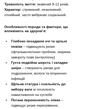
Тривалість життя:
 зазвичай 9-12 років;
Характер:
 стриманий, незалежний, 
спокійний, часто вибірково соціальний.
Особливості породи та фактори, що 
впливають на здоров’я:
Глибоко посаджені очі та щільні 
повіки
 – підвищують ризик 
офтальмологічних проблем, зокрема 
завороту повік (ентропіону)
Густа подвійна шерсть і складки 
шкіри
 – створюють умови для 
подразнення, вологи та вторинних 
інфекцій
Щільна статура і схильність до 
набору ваги
 м посилюють 
навантаження на суглоби
Погана переносимість спеки
 – 
підвищує ризик перегрівання, 