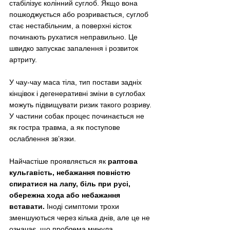
стабілізує колінний суглоб. Якщо вона 
пошкоджується або розривається, суглоб 
стає нестабільним, а поверхні кісток 
починають рухатися неправильно. Це 
швидко запускає запалення і розвиток 
артриту.
У чау-чау маса тіла, тип постави задніх 
кінцівок і дегенеративні зміни в суглобах 
можуть підвищувати ризик такого розриву. 
У частини собак процес починається не 
як гостра травма, а як поступове 
ослаблення зв’язки.
Найчастіше проявляється як 
раптова 
кульгавість, небажання повністю 
спиратися на лапу, біль при русі, 
обережна хода або небажання 
вставати.
 Іноді симптоми трохи 
зменшуються через кілька днів, але це не 
означає, що проблема минула.