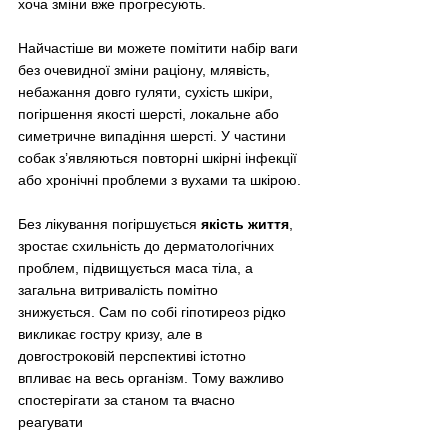
хоча зміни вже прогресують.
Найчастіше ви можете помітити набір ваги 
без очевидної зміни раціону, млявість, 
небажання довго гуляти, сухість шкіри, 
погіршення якості шерсті, локальне або 
симетричне випадіння шерсті. У частини 
собак з’являються повторні шкірні інфекції 
або хронічні проблеми з вухами та шкірою.
Без лікування погіршується 
якість життя
, 
зростає схильність до дерматологічних 
проблем, підвищується маса тіла, а 
загальна витривалість помітно 
знижується. Сам по собі гіпотиреоз рідко 
викликає гостру кризу, але в 
довгостроковій перспективі істотно 
впливає на весь організм. Тому важливо 
спостерігати за станом та вчасно 
реагувати