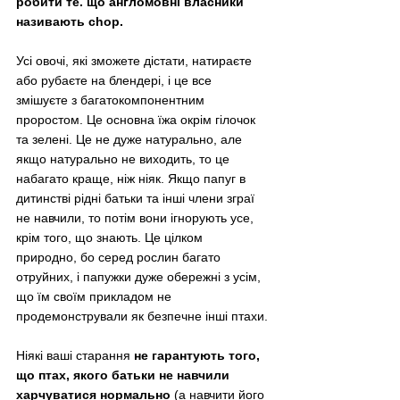
робити те. що англомовні власники 
називають chop.
Усі овочі, які зможете дістати, натираєте 
або рубаєте на блендері, і це все 
змішуєте з багатокомпонентним 
проростом. Це основна їжа окрім гілочок 
та зелені. Це не дуже натурально, але 
якщо натурально не виходить, то це 
набагато краще, ніж ніяк. Якщо папуг в 
дитинстві рідні батьки та інші члени зграї 
не навчили, то потім вони ігнорують усе, 
крім того, що знають. Це цілком 
природно, бо серед рослин багато 
отруйних, і папужки дуже обережні з усім, 
що їм своїм прикладом не 
продемонстрували як безпечне інші птахи.
Ніякі ваші старання 
не гарантують того, 
що птах, якого батьки не навчили 
харчуватися нормально 
(а навчити його 