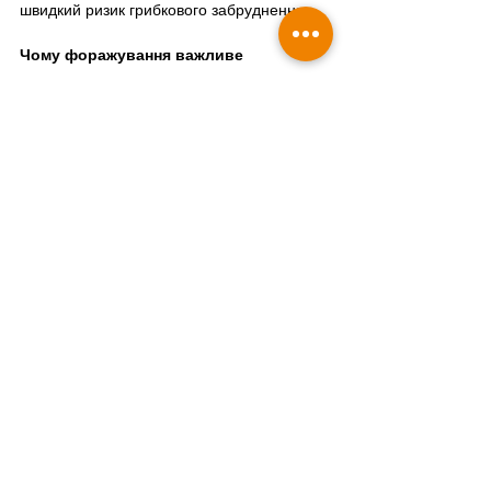
швидкий ризик грибкового забруднення.
Чому форажування важливе
У природі папуга значну частину часу 
шукає їжу. Удома, якщо вся їжа просто 
лежить у мисці, птах швидко з'їдає 
улюблене й залишається без заняття. 
Тому зерно, фрукти та смаколики краще 
частково давати через форажування: 
схованки, іграшки, підвішені гілочки, 
завдання, з яких потрібно дістати їжу.
Це не лише розвага. Це спосіб 
наблизити домашнє життя до 
природної поведінки й зменшити 
нудьгу.