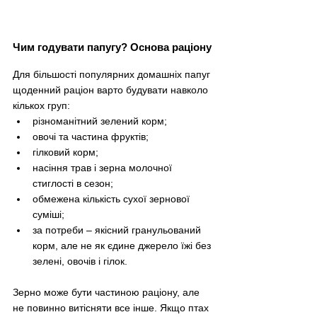
Чим годувати папугу? Основа раціону
Для більшості популярних домашніх папуг 
щоденний раціон варто будувати навколо 
кількох груп:
різноманітний зелений корм;
овочі та частина фруктів;
гілковий корм;
насіння трав і зерна молочної 
стиглості в сезон;
обмежена кількість сухої зернової 
суміші;
за потреби – якісний гранульований 
корм, але не як єдине джерело їжі без 
зелені, овочів і гілок.
Зерно може бути частиною раціону, але 
не повинно витісняти все інше. Якщо птах 