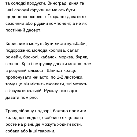
та солодкі продукти. Виноград, диня та 
інші солодкі фрукти не мають бути 
щоденною основою. Їх краще давати як 
сезонний або рідший компонент, а не як 
постійний десерт.
Корисними можуть бути листя кульбаби, 
подорожник, молода кропива, салат 
ромейн, броколі, кабачок, морква, буряк, 
зелень. Кріп і петрушку давати можна, але 
в розумній кількості. Шпинат краще 
пропонувати нечасто, по 1-2 листочки, 
тому що він містить оксалати, які можуть 
зв'язувати кальцій. Руколу теж варто 
давати помірно.
Траву, зібрану надворі, бажано промити 
холодною водою, особливо якщо вона 
росте на рівні, де можуть ходити коти, 
собаки або інші тварини.