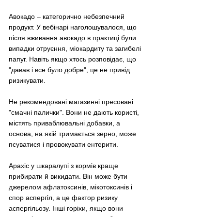
Авокадо – категорично небезпечний 
продукт. У вебінарі наголошувалося, що 
після вживання авокадо в практиці були 
випадки отруєння, міокардиту та загибелі 
папуг. Навіть якщо хтось розповідає, що 
"давав і все було добре", це не привід 
ризикувати.
Не рекомендовані магазинні пресовані 
"смачні палички". Вони не дають користі, 
містять приваблювальні добавки, а 
основа, на якій тримається зерно, може 
псуватися і провокувати ентерити.
Арахіс у шкаралупі з кормів краще 
прибирати й викидати. Він може бути 
джерелом афлатоксинів, мікотоксинів і 
спор аспергіл, а це фактор ризику 
аспергільозу. Інші горіхи, якщо вони 