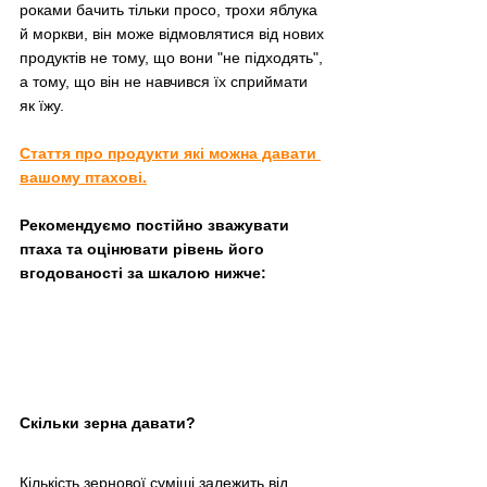
роками бачить тільки просо, трохи яблука 
й моркви, він може відмовлятися від нових 
продуктів не тому, що вони "не підходять", 
а тому, що він не навчився їх сприймати 
як їжу.
Стаття про продукти які можна давати 
вашому птахові
.
Рекомендуємо постійно зважувати 
птаха та оцінювати рівень його 
вгодованості за шкалою нижче:
Скільки зерна давати?
Кількість зернової суміші залежить від 