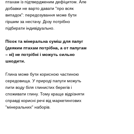
птахам із підтвердженим дефіцитом. Але 
добавки не варто давати "про всяк 
випадок": передозування може бути 
гіршим за нестачу. Дозу потрібно 
підбирати індивідуально.
Пісок та мінеральна суміш для папуг 
(деяким птахам потрібна, а от папугам 
– ні) не потрібні і можуть сильно 
шкодити.
Глина може бути корисною частиною 
середовища. У природі папуги можуть 
пити воду біля глинистих берегів і 
споживати глину. Тому краще відрізняти 
справді корисні речі від маркетингових 
"мінеральних" наборів.