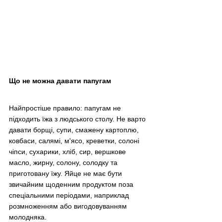
Що не можна давати папугам
Найпростіше правило: папугам не 
підходить їжа з людського столу. Не варто 
давати борщі, супи, смажену картоплю, 
ковбаси, салямі, м'ясо, креветки, солоні 
чіпси, сухарики, хліб, сир, вершкове 
масло, жирну, солону, солодку та 
приготовану їжу. Яйце не має бути 
звичайним щоденним продуктом поза 
спеціальними періодами, наприклад 
розмноженням або вигодовуванням 
молодняка.