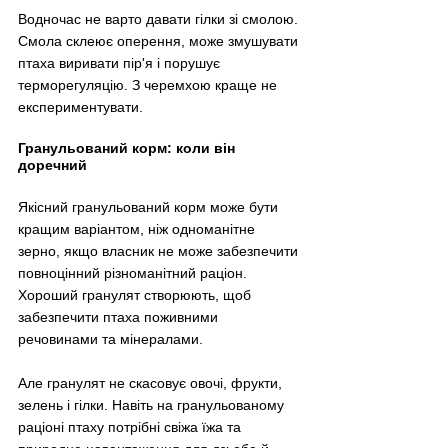
Водночас не варто давати гілки зі смолою. 
Смола склеює оперення, може змушувати 
птаха виривати пір'я і порушує 
терморегуляцію. З черемхою краще не 
експериментувати.
Гранульований корм: коли він 
доречний
Якісний гранульований корм може бути 
кращим варіантом, ніж одноманітне 
зерно, якщо власник не може забезпечити 
повноцінний різноманітний раціон. 
Хороший гранулят створюють, щоб 
забезпечити птаха поживними 
речовинами та мінералами.
Але гранулят не скасовує овочі, фрукти, 
зелень і гілки. Навіть на гранульованому 
раціоні птаху потрібні свіжа їжа та 