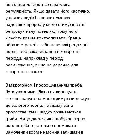
невеликій кількості, але важлива 
регулярність. Якщо давати його хаотично, 
у деяких видів і в певних умовах 
надлишок проросту може стимулювати 
репродуктивну поведінку, тому його 
кількість краще контролювати. Краще 
обрати стратегію: або невеликі регулярні 
порції, або використання в конкретні 
періоди, наприклад у період 
розмноження, якщо це доречно для 
конкретного птаха.
З мікрогріном і пророщуванням треба 
бути уважними. Якщо ви вирощуєте 
зелень, папуга не має отримувати доступ 
до вологого зерна, на якому вона 
проростає: там швидко розвиваються 
гриби. Якщо даєте лише набухле зерно, 
його потрібно ретельно промивати. 
Замочений корм не можна залишати в 