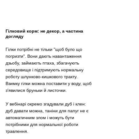
Гілковий корм: не декор, а частина 
догляду
Гілки потрібні не тільки "щоб було що 
погризти". Вони дають навантаження 
дзьобу, займають птаха, збагачують 
середовище і підтримують нормальну 
роботу шлунково-кишкового тракту. 
Взимку гілки можна поставити у воду, щоб 
з'явилися бруньки й листочки.
У вебінарі окремо згадували дуб і клен: 
дуб давати можна, таніни для папуг не є 
автоматичним злом і можуть бути 
потрібними для нормальної роботи 
травлення. 