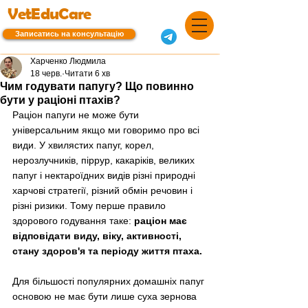
VetEduCare
Записатись на консультацію
Харченко Людмила
18 черв.
Читати 6 хв
Чим годувати папугу? Що повинно
бути у раціоні птахів?
Раціон папуги не може бути 
універсальним якщо ми говоримо про всі 
види. У хвилястих папуг, корел, 
нерозлучників, піррур, какаріків, великих 
папуг і нектароїдних видів різні природні 
харчові стратегії, різний обмін речовин і 
різні ризики. Тому перше правило 
здорового годування таке: 
раціон має 
відповідати виду, віку, активності, 
стану здоров'я та періоду життя птаха.
Для більшості популярних домашніх папуг 
основою не має бути лише суха зернова 