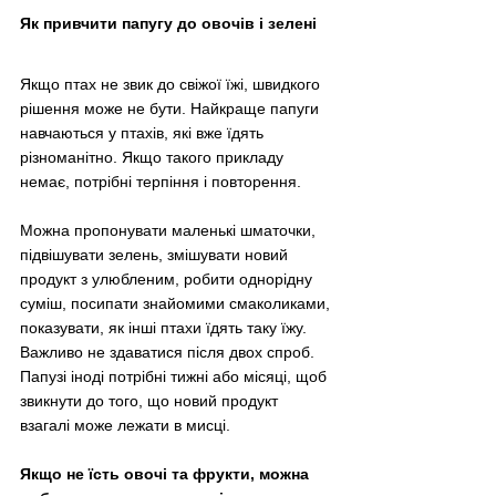
Як привчити папугу до овочів і зелені
Якщо птах не звик до свіжої їжі, швидкого 
рішення може не бути. Найкраще папуги 
навчаються у птахів, які вже їдять 
різноманітно. Якщо такого прикладу 
немає, потрібні терпіння і повторення.
Можна пропонувати маленькі шматочки, 
підвішувати зелень, змішувати новий 
продукт з улюбленим, робити однорідну 
суміш, посипати знайомими смаколиками, 
показувати, як інші птахи їдять таку їжу. 
Важливо не здаватися після двох спроб. 
Папузі іноді потрібні тижні або місяці, щоб 
звикнути до того, що новий продукт 
взагалі може лежати в мисці.
Якщо не їсть овочі та фрукти, можна 