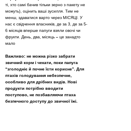
ті, хто самі бачив тільки зерно з пакету не 
можуть), оцінить ваші зусилля. Тим не 
менш, здаватися варто через МІСЯЦІ. У 
нас є свідчення власників, де за 3, де за 5-
6 місяців вперше папуги взяли овочі чи 
фрукти. День, два, місяць 
–
 це занадто 
мало
Важливо: не можна різко забрати 
звичний корм і чекати, поки папуга 
“зголодніє й почне їсти корисне”. Для 
птахів голодування небезпечне, 
особливо для дрібних видів. Нові 
продукти потрібно вводити 
поступово, не позбавляючи птаха 
безпечного доступу до звичної їжі.