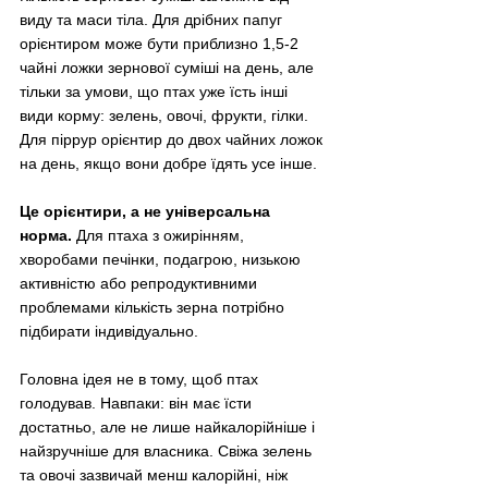
виду та маси тіла. Для дрібних папуг 
орієнтиром може бути приблизно 1,5-2 
чайні ложки зернової суміші на день, але 
тільки за умови, що птах уже їсть інші 
види корму: зелень, овочі, фрукти, гілки. 
Для піррур орієнтир до двох чайних ложок 
на день, якщо вони добре їдять усе інше.
Це орієнтири, а не універсальна 
норма.
 Для птаха з ожирінням, 
хворобами печінки, подагрою, низькою 
активністю або репродуктивними 
проблемами кількість зерна потрібно 
підбирати індивідуально.
Головна ідея не в тому, щоб птах 
голодував. Навпаки: він має їсти 
достатньо, але не лише найкалорійніше і 
найзручніше для власника. Свіжа зелень 
та овочі зазвичай менш калорійні, ніж 