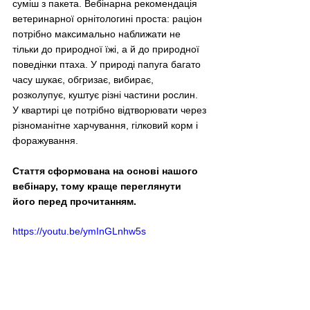
суміш з пакета. Вебінарна рекомендація 
ветеринарної орнітологині проста: раціон 
потрібно максимально наближати не 
тільки до природної їжі, а й до природної 
поведінки птаха. У природі папуга багато 
часу шукає, обгризає, вибирає, 
розколупує, куштує різні частини рослин. 
У квартирі це потрібно відтворювати через 
різноманітне харчування, гілковий корм і 
форажування.
Стаття сформована на основі нашого 
вебінару, тому краще переглянути 
його перед прочитанням.
https://youtu.be/ymInGLnhw5s