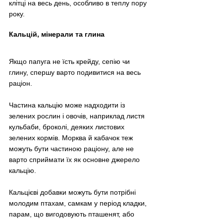
клітці на весь день, особливо в теплу пору 
року.
Кальцій, мінерали та глина
Якщо папуга не їсть крейду, сепію чи 
глину, спершу варто подивитися на весь 
раціон. 
Частина кальцію може надходити із 
зелених рослин і овочів, наприклад листя 
кульбаби, броколі, деяких листових 
зелених кормів. Морква й кабачок теж 
можуть бути частиною раціону, але не 
варто сприймати їх як основне джерело 
кальцію.
Кальцієві добавки можуть бути потрібні 
молодим птахам, самкам у період кладки, 
парам, що вигодовують пташенят, або 