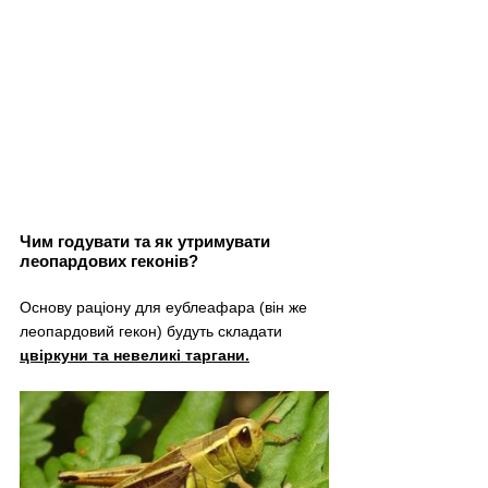
Чим годувати та як утримувати 
леопардових геконів?
Основу раціону для еублеафара (він же 
леопардовий гекон) будуть складати
цвіркуни та невеликі таргани.