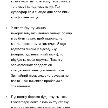
кілька укриттів по всьому тераріуму: у 
теплому і холодному кутку. Так 
еублефар сам знайде для себе більш 
комфортне місце. 
У якості ґрунту можна 
використовувати велику гальку, розмір 
має бути таким, щоб тварина не 
могла проковтнути камінчик. Якщо 
годувати гекона у відсаднику 
(наприклад, невеликий тазик), то 
підійде коксова стружка. Також у 
зоомагазинах продається 
спеціальний кальцинований пісок. 
Звичайний пісок використовувати не 
варто – він викликає проблеми з 
травленням. 
Під поїлку беремо будь-яку ємність. 
Еублефари легко п'ють чисту стоячу 
воду (на відміну від хамелеонів, яким 