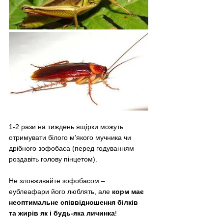
1-2 рази на тиждень ящірки можуть 
отримувати білого м’якого мучника чи 
дрібного зофобаса (перед годуванням 
роздавіть голову пінцетом).
Не зловживайте зофобасом – 
еублеафари його люблять, але 
корм має 
неоптимальне співвідношення білків 
та жирів як і будь-яка личинка
!