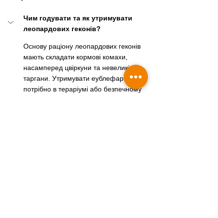
Чим годувати та як утримувати 
леопардових геконів?
Основу раціону леопардових геконів 
мають складати кормові комахи, 
насамперед цвіркуни та невеликі 
таргани. Утримувати еублефарів 
потрібно в тераріумі або безпечному 
акваріумі з укриттями, нижнім обігрівом, 
поїлкою зі свіжою водою і правильно 
підібраним ґрунтом, який не створює 
ризику для травлення.
Як часто потрібно годувати 
леопардового гекона?
Чи можна годувати еублефара 
м’ясом або опаришами?
Який ґрунт підходить для 
леопардового гекона?