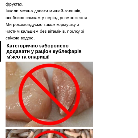
фруктах. 
Інколи можна давати мишей-голишів, 
особливо самкам у період розмноження. 
Ми рекомендуємо також кормушку з 
чистим кальцієм без вітамінів, поїлку зі 
свіжою водою. 
Категорично заборонено 
додавати у раціон еублефарів 
м'ясо та опариші!