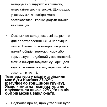
акваріумах з відкритою кришкою, 
якщо стінки досить високі. Щоправда, 
у такому житлі повітря може 
застоюватися і краще додати нижню 
вентиляцію. 
Оскільки це холоднокровні ящірки, то 
для перетравлення їжі їм необхідне 
тепло. Найчастіше використовується 
нижній обігрів (термокилимок або 
термошнур, придбаний у зоомагазині, 
можна використовувати сушарки для 
взуття, встановлені під тераріум, або 
закопані в грунт). 
Температура у місці нагрівання 
має бути в межах 27-32°С 
(регулюємо товщиною ґрунту). 
Якщо кімнатна температура не 
опускається нижче 22°С, то на ніч 
обігрів можна відключати. 
Подбайте про те, щоб у тварини було 