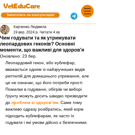
VetEduCare
Записатись на консультацію
Харченко Людмила
19 вер. 2024 р.
Читати 4 хв
Чим годувати та як утримувати
леопардових геконів? Основні
моменти, що важливі для здоров'я
Оновлено:
23 бер.
Леопардовий гекон, або еублефар, 
вважається одним із найзручніших видів 
рептилій для домашнього утримання, але 
це не означає, що його потреби прості. 
Помилки в годуванні, обігріві чи виборі 
ґрунту можуть досить швидко призводити 
до 
проблем зі здоров’ям
. Саме тому 
важливо одразу розібратись, який корм 
підходить еублефарам, як часто їх 
годувати і які умови дійсно є безпечними.