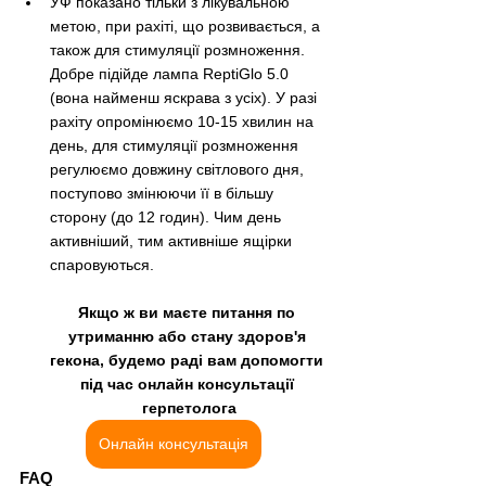
УФ показано тільки з лікувальною 
метою, при рахіті, що розвивається, а 
також для стимуляції розмноження. 
Добре підійде лампа ReptiGlo 5.0 
(вона найменш яскрава з усіх). У разі 
рахіту опромінюємо 10-15 хвилин на 
день, для стимуляції розмноження 
регулюємо довжину світлового дня, 
поступово змінюючи її в більшу 
сторону (до 12 годин). Чим день 
активніший, тим активніше ящірки 
спаровуються. 
Якщо ж ви маєте питання по 
утриманню або стану здоров'я 
гекона, будемо раді вам допомогти 
під час онлайн консультації 
герпетолога
Онлайн консультація
FAQ