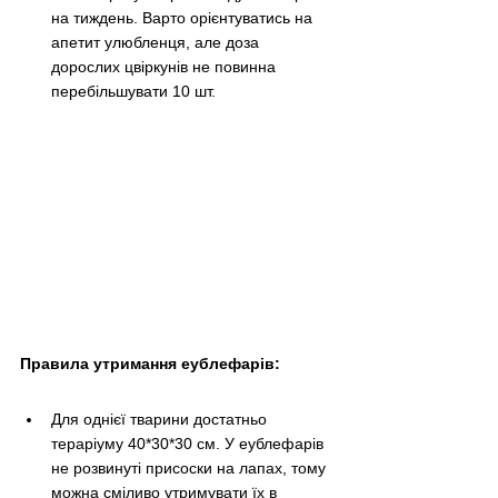
на тиждень. Варто орієнтуватись на 
апетит улюбленця, але доза 
дорослих цвіркунів не повинна 
перебільшувати 10 шт. 
Правила утримання еублефарів:
Для однієї тварини достатньо 
тераріуму 40*30*30 см. У еублефарів 
не розвинуті присоски на лапах, тому 
можна сміливо утримувати їх в 