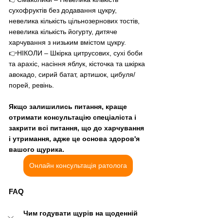
сухофруктів без додавання цукру, 
невелика кількість цільнозернових тостів, 
невелика кількість йогурту, дитяче 
харчування з низьким вмістом цукру.
👉НІКОЛИ – Шкірка цитрусових, сухі боби 
та арахіс, насіння яблук, кісточка та шкірка 
авокадо, сирий батат, артишок, цибуля/
порей, ревінь.
Якщо залишились питання, краще 
отримати консультацію спеціаліста і 
закрити всі питання, що до харчування 
і утримання, адже це основа здоров'я 
вашого щурика.
Онлайн консультація ратолога
FAQ
Чим годувати щурів на щоденній 