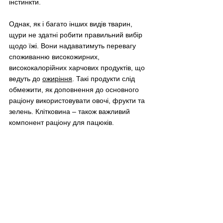
інстинкти.
Однак, як і багато інших видів тварин, 
щури не здатні робити правильний вибір 
щодо їжі. Вони надаватимуть перевагу 
споживанню високожирних, 
висококалорійних харчових продуктів, що 
ведуть до 
ожиріння
. Такі продукти слід 
обмежити, як доповнення до основного 
раціону використовувати овочі, фрукти та 
зелень. Клітковина – також важливий 
компонент раціону для пацюків. 