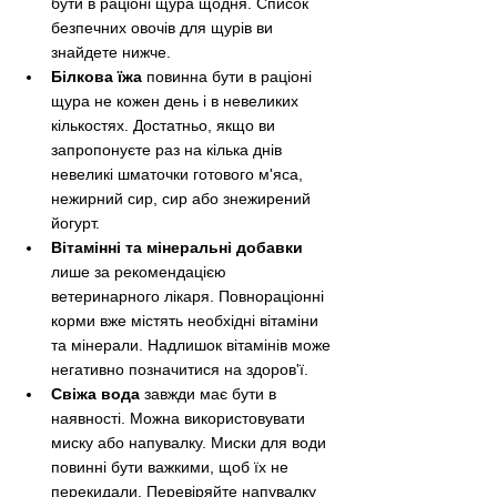
бути в раціоні щура щодня. Список 
безпечних овочів для щурів ви 
знайдете нижче.
Білкова їжа
 повинна бути в раціоні 
щура не кожен день і в невеликих 
кількостях. Достатньо, якщо ви 
запропонуєте раз на кілька днів 
невеликі шматочки готового м'яса, 
нежирний сир, сир або знежирений 
йогурт.
Вітамінні та мінеральні добавки
лише за рекомендацією 
ветеринарного лікаря. Повнораціонні 
корми вже містять необхідні вітаміни 
та мінерали. Надлишок вітамінів може 
негативно позначитися на здоров'ї.
Свіжа вода
 завжди має бути в 
наявності. Можна використовувати 
миску або напувалку. Миски для води 
повинні бути важкими, щоб їх не 
перекидали. Перевіряйте напувалку 