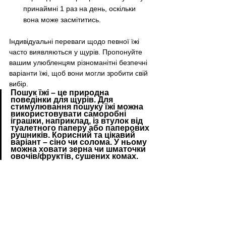
принаймні 1 раз на день, оскільки 
вона може засмітитись.
Індивідуальні переваги щодо певної їжі 
часто виявляються у щурів. Пропонуйте 
вашим улюбленцям різноманітні безпечні 
варіанти їжі, щоб вони могли зробити свій 
вибір.
Пошук їжі – це природна 
поведінки для щурів. Для 
стимулювання пошуку їжі можна 
використовувати саморобні 
іграшки, наприклад, із втулок від 
туалетного паперу або паперових 
рушників. Корисний та цікавий 
варіант – сіно чи солома. У ньому 
можна ховати зерна чи шматочки 
овочів/фруктів, сушених комах.