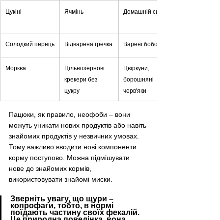
Цукіні
Ячмінь
Домашній сир
Солодкий перець
Відварена гречка
Варені бобові
Морква
Цільнозернові 
Цвіркуни, 
крекери без 
борошняні 
цукру
черв'яки
Пацюки, як правило, неофоби – вони 
можуть уникати нових продуктів або навіть 
знайомих продуктів у незвичних умовах. 
Тому важливо вводити нові компоненти 
корму поступово. Можна підмішувати 
нове до знайомих кормів, 
використовувати знайомі миски.
Зверніть увагу, що щури – 
копрофаги, тобто, в нормі 
поїдають частину своїх фекалій. 
Це природна поведінка, вона 