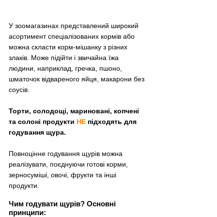
У зоомагазинах представлений широкий 
асортимент спеціалізованих кормів або 
можна скласти корм-мішанку з різних 
злаків. Може підійти і звичайна їжа 
людини, наприклад, гречка, пшоно, 
шматочок відвареного яйця, макарони без 
соусів.
Торти, солодощі, мариновані, копчені 
та солоні продукти 
НЕ
 підходять для 
годування щура.
Повноцінне годування щурів можна 
реалізувати, поєднуючи готові корми, 
зерносуміші, овочі, фрукти та інші 
продукти.
Чим годувати щурів? Основні 
принципи: