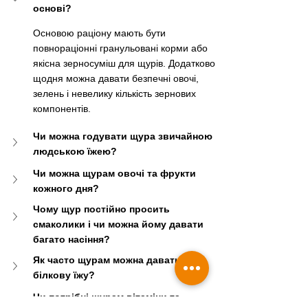
основі?
Основою раціону мають бути 
повнораціонні гранульовані корми або 
якісна зерносуміш для щурів. Додатково 
щодня можна давати безпечні овочі, 
зелень і невелику кількість зернових 
компонентів.
Чи можна годувати щура звичайною 
людською їжею?
Чи можна щурам овочі та фрукти 
кожного дня?
Чому щур постійно просить 
смаколики і чи можна йому давати 
багато насіння?
Як часто щурам можна давати 
білкову їжу?
Чи потрібні щурам вітаміни та 