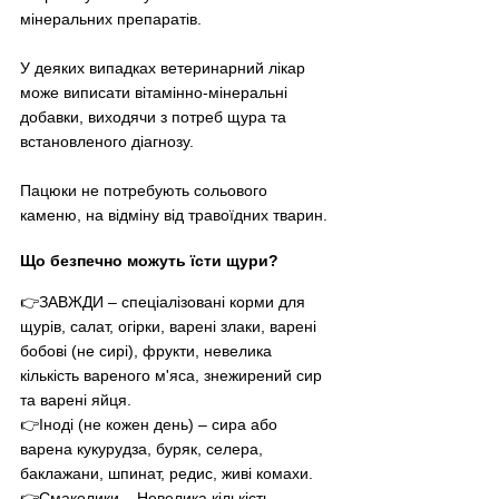
мінеральних препаратів.
У деяких випадках ветеринарний лікар 
може виписати вітамінно-мінеральні 
добавки, виходячи з потреб щура та 
встановленого діагнозу.
Пацюки не потребують сольового 
каменю, на відміну від травоїдних тварин.
Що безпечно можуть їсти щури?
👉ЗАВЖДИ – спеціалізовані корми для 
щурів, салат, огірки, варені злаки, варені 
бобові (не сирі), фрукти, невелика 
кількість вареного м'яса, знежирений сир 
та варені яйця.
👉Іноді (не кожен день) – сира або 
варена кукурудза, буряк, селера, 
баклажани, шпинат, редис, живі комахи.
👉Смаколики – Невелика кількість 