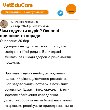
VetEduCare
Записатись на консультацію
Харченко Людмила
29 вер. 2024 р.
Читати 4 хв
Чим годувати щурів? Основні
принципи та поради.
Оновлено:
20 бер.
Декоративні щури за своєю природою 
всеїдні, як і їхні родичі. Вони здатні 
вживати без шкоди здоров'ю різноманітні 
продукти.
При годівлі щурів необхідно надавати 
належний рівень дієтичного розмаїття, 
щоб задовольнити потреби в поживних 
речовинах. Щури – інтелектуальні істоти, і 
кормове збагачення середовища 
дозволяє зробити життя більш насиченим 
та цікавим, реалізувати природні звички та 