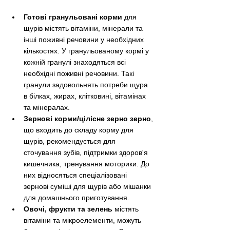
Готові гранульовані корми
 для 
щурів містять вітаміни, мінерали та 
інші поживні речовини у необхідних 
кількостях. У гранульованому кормі у 
кожній гранулі знаходяться всі 
необхідні поживні речовини. Такі 
гранули задовольнять потреби щура 
в білках, жирах, клітковині, вітамінах 
та мінералах.
Зернові корми/цілісне зерно зерно
, 
що входить до складу корму для 
щурів, рекомендується для 
сточування зубів, підтримки здоров'я 
кишечника, тренування моторики. До 
них відносяться спеціалізовані 
зернові суміші для щурів або мішанки 
для домашнього приготування.
Овочі, фрукти та зелень
 містять 
вітаміни та мікроелементи, можуть 