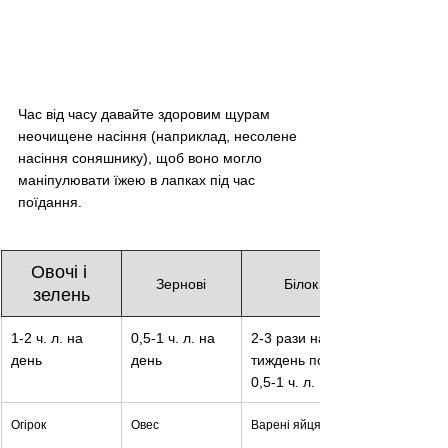
Час від часу давайте здоровим щурам 
неочищене насіння (наприклад, несолене 
насіння соняшнику), щоб воно могло 
маніпулювати їжею в лапках під час 
поїдання.
Овочі і 
Зернові
Білок
зелень
1-2 ч. л. на 
0,5-1 ч. л. на 
2-3 рази на 
день
день
тиждень по 
0,5-1 ч. л.
Огірок
Овес
Варені яйця